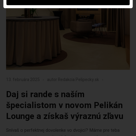
13. februára 2025
autor
Redakcia Pelipecky.sk
Daj si rande s naším
špecialistom v novom Pelikán
Lounge a získaš výraznú zľavu
Snívaš o perfektnej dovolenke vo dvojici? Máme pre teba