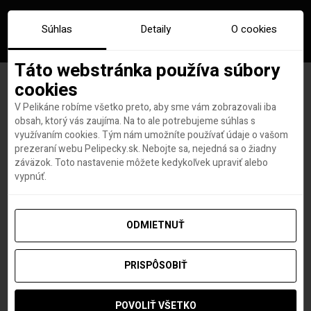
Súhlas
Detaily
O cookies
Táto webstránka používa súbory
cookies
V Pelikáne robíme všetko preto, aby sme vám zobrazovali iba
Značka:
pelikan lounge
obsah, ktorý vás zaujíma. Na to ale potrebujeme súhlas s
využívaním cookies. Tým nám umožníte používať údaje o vašom
prezeraní webu Pelipecky.sk. Nebojte sa, nejedná sa o žiadny
záväzok. Toto nastavenie môžete kedykoľvek upraviť alebo
vypnúť.
ODMIETNUŤ
PRISPÔSOBIŤ
POVOLIŤ VŠETKO