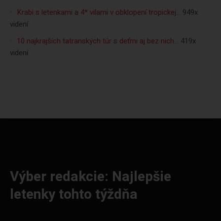
Krabi s letenkami a 4* vilami v obklopení tropickej…
949x
videní
10 najkrajších tatranských túr s deťmi aj bez nich…
419x
videní
Výber redakcie: Najlepšie
letenky tohto týždňa