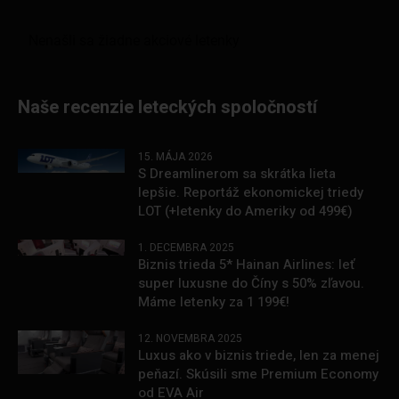
Naše recenzie leteckých spoločností
15. MÁJA 2026
S Dreamlinerom sa skrátka lieta
lepšie. Reportáž ekonomickej triedy
LOT (+letenky do Ameriky od 499€)
1. DECEMBRA 2025
Biznis trieda 5* Hainan Airlines: leť
super luxusne do Číny s 50% zľavou.
Máme letenky za 1 199€!
12. NOVEMBRA 2025
Luxus ako v biznis triede, len za menej
peňazí. Skúsili sme Premium Economy
od EVA Air