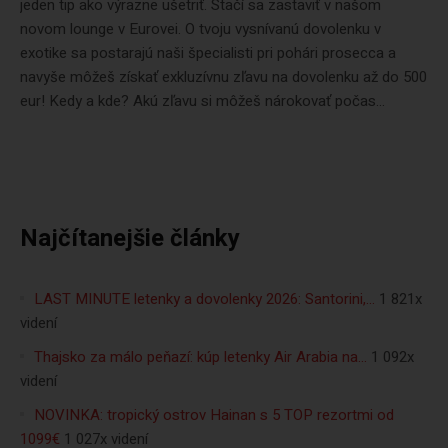
jeden tip ako výrazne ušetriť. Stačí sa zastaviť v našom
novom lounge v Eurovei. O tvoju vysnívanú dovolenku v
exotike sa postarajú naši špecialisti pri pohári prosecca a
navyše môžeš získať exkluzívnu zľavu na dovolenku až do 500
eur! Kedy a kde? Akú zľavu si môžeš nárokovať počas...
Najčítanejšie články
LAST MINUTE letenky a dovolenky 2026: Santorini,…
1 821x
videní
Thajsko za málo peňazí: kúp letenky Air Arabia na…
1 092x
videní
NOVINKA: tropický ostrov Hainan s 5 TOP rezortmi od
1099€
1 027x videní