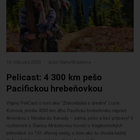
16. februára 2020
autor
Diana Mrazikova
Pelicast: 4 300 km pešo
Pacifickou hrebeňovkou
Vtipný PeliCast o tom ako “Zlatovláska s dredmi” Lucie
Kutrová, prešla 4300 km dlhú Pacifickú hrebeňovku naprieč
Amerikou z Mexika do Kanady – sama, pešo a bez prípravy! V
rozhovore s Dianou Mrázikovou hovorí o tragikomických
príhodách zo 151-dňovej cesty, o tom ako to chcela každý