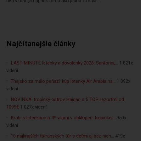
deň vzdať (a napriek tomu ako jedna z mála...
Najčítanejšie články
LAST MINUTE letenky a dovolenky 2026: Santorini,…
1 821x
videní
Thajsko za málo peňazí: kúp letenky Air Arabia na…
1 092x
videní
NOVINKA: tropický ostrov Hainan s 5 TOP rezortmi od
1099€
1 027x videní
Krabi s letenkami a 4* vilami v obklopení tropickej…
950x
videní
10 najkrajších tatranských túr s deťmi aj bez nich…
419x