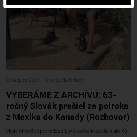
29. augusta 2023
autor
Lucia Zacikova
VYBERÁME Z ARCHÍVU: 63-
ročný Slovák prešiel za polroka
z Mexika do Kanady (Rozhovor)
Vlado Chrapčiak pochádza z Liptovského Mikuláša a ako 63-