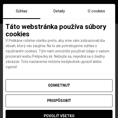
Súhlas
Detaily
O cookies
Táto webstránka používa súbory
cookies
V Pelikáne robíme všetko preto, aby sme vám zobrazovali iba
Značka:
pacificka hrebenovka
obsah, ktorý vás zaujíma. Na to ale potrebujeme súhlas s
využívaním cookies. Tým nám umožníte používať údaje o vašom
prezeraní webu Pelipecky.sk. Nebojte sa, nejedná sa o žiadny
záväzok. Toto nastavenie môžete kedykoľvek upraviť alebo
vypnúť.
ODMIETNUŤ
PRISPÔSOBIŤ
POVOLIŤ VŠETKO