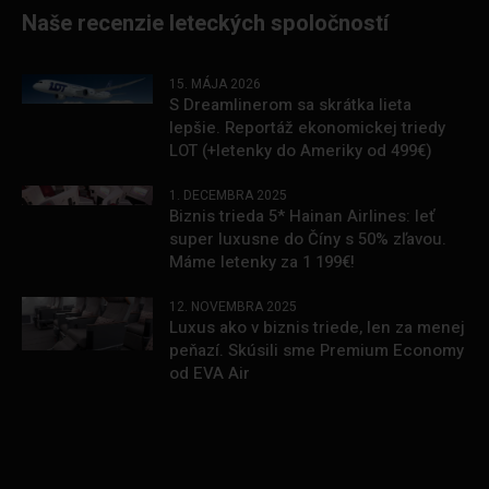
Naše recenzie leteckých spoločností
15. MÁJA 2026
S Dreamlinerom sa skrátka lieta
lepšie. Reportáž ekonomickej triedy
LOT (+letenky do Ameriky od 499€)
1. DECEMBRA 2025
Biznis trieda 5* Hainan Airlines: leť
super luxusne do Číny s 50% zľavou.
Máme letenky za 1 199€!
12. NOVEMBRA 2025
Luxus ako v biznis triede, len za menej
peňazí. Skúsili sme Premium Economy
od EVA Air