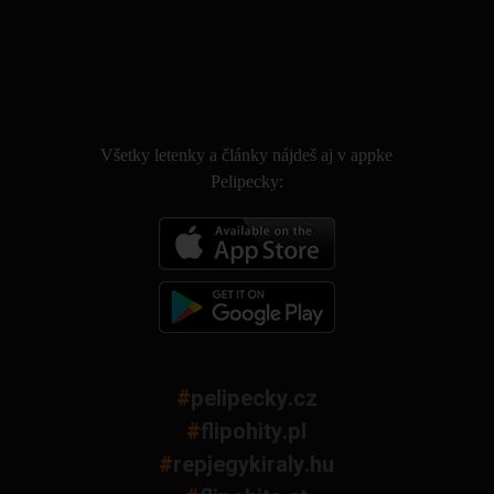
.
Všetky letenky a články nájdeš aj v appke
Pelipecky:
#
pelipecky.cz
#
flipohity.pl
#
repjegykiraly.hu