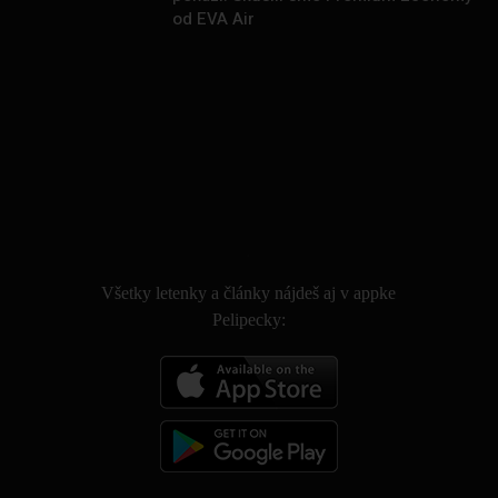
od EVA Air
.
Všetky letenky a články nájdeš aj v appke
Pelipecky: