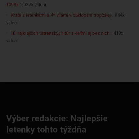
1099€
1 027x videní
Krabi s letenkami a 4* vilami v obklopení tropickej…
944x
videní
10 najkrajších tatranských túr s deťmi aj bez nich…
418x
videní
Výber redakcie: Najlepšie
letenky tohto týždňa