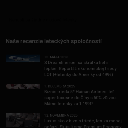
Naše recenzie leteckých spoločností
15. MÁJA 2026
S Dreamlinerom sa skrátka lieta
lepšie. Reportáž ekonomickej triedy
LOT (+letenky do Ameriky od 499€)
1. DECEMBRA 2025
Biznis trieda 5* Hainan Airlines: leť
super luxusne do Číny s 50% zľavou.
Máme letenky za 1 199€!
12. NOVEMBRA 2025
Luxus ako v biznis triede, len za menej
peňazí. Skúsili sme Premium Economy