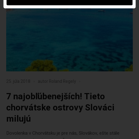
25. júla 2018
autor
Roland Regely
7 najobľúbenejších! Tieto
chorvátske ostrovy Slováci
milujú
Dovolenka v Chorvátsku je pre nás, Slovákov, ešte stále