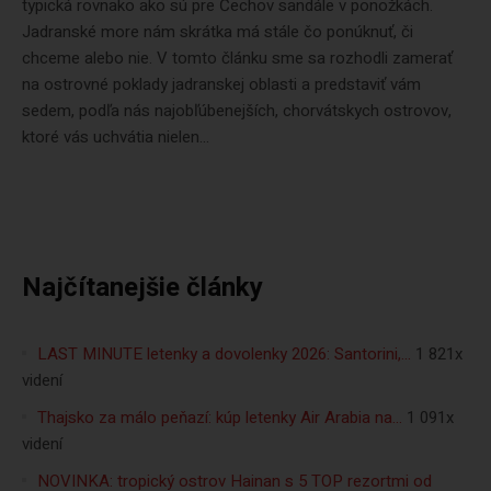
typická rovnako ako sú pre Čechov sandále v ponožkách.
Jadranské more nám skrátka má stále čo ponúknuť, či
chceme alebo nie. V tomto článku sme sa rozhodli zamerať
na ostrovné poklady jadranskej oblasti a predstaviť vám
sedem, podľa nás najobľúbenejších, chorvátskych ostrovov,
ktoré vás uchvátia nielen...
Najčítanejšie články
LAST MINUTE letenky a dovolenky 2026: Santorini,…
1 821x
videní
Thajsko za málo peňazí: kúp letenky Air Arabia na…
1 091x
videní
NOVINKA: tropický ostrov Hainan s 5 TOP rezortmi od