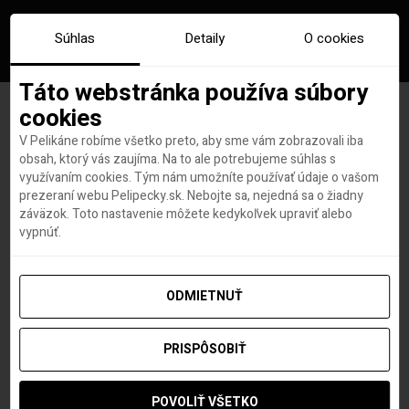
Súhlas
Detaily
O cookies
Táto webstránka používa súbory
cookies
V Pelikáne robíme všetko preto, aby sme vám zobrazovali iba
Značka:
mljet
obsah, ktorý vás zaujíma. Na to ale potrebujeme súhlas s
využívaním cookies. Tým nám umožníte používať údaje o vašom
prezeraní webu Pelipecky.sk. Nebojte sa, nejedná sa o žiadny
záväzok. Toto nastavenie môžete kedykoľvek upraviť alebo
vypnúť.
ODMIETNUŤ
PRISPÔSOBIŤ
POVOLIŤ VŠETKO