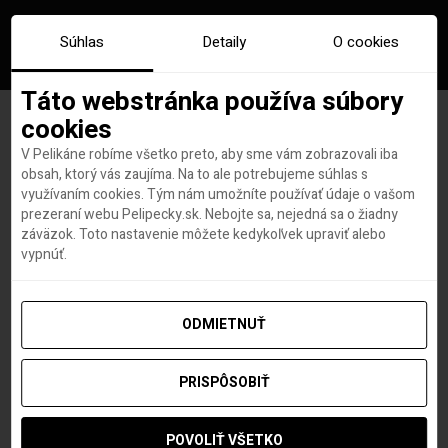
Súhlas
Detaily
O cookies
Táto webstránka používa súbory
cookies
V Pelikáne robíme všetko preto, aby sme vám zobrazovali iba
Značka:
mjanmarsko čo treba
obsah, ktorý vás zaujíma. Na to ale potrebujeme súhlas s
využívaním cookies. Tým nám umožníte používať údaje o vašom
vidieť
prezeraní webu Pelipecky.sk. Nebojte sa, nejedná sa o žiadny
záväzok. Toto nastavenie môžete kedykoľvek upraviť alebo
vypnúť.
ODMIETNUŤ
PRISPÔSOBIŤ
POVOLIŤ VŠETKO