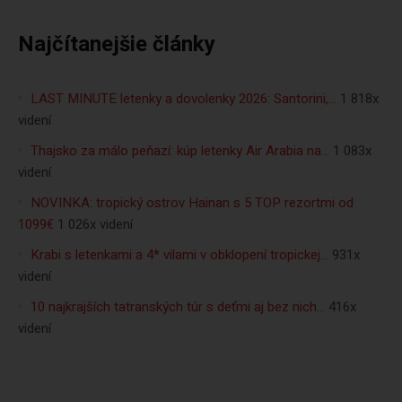
Najčítanejšie články
LAST MINUTE letenky a dovolenky 2026: Santorini,…
1 818x
videní
Thajsko za málo peňazí: kúp letenky Air Arabia na…
1 083x
videní
NOVINKA: tropický ostrov Hainan s 5 TOP rezortmi od
1099€
1 026x videní
Krabi s letenkami a 4* vilami v obklopení tropickej…
931x
videní
10 najkrajších tatranských túr s deťmi aj bez nich…
416x
videní