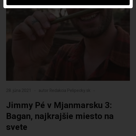
28. júna 2021
autor
Redakcia Pelipecky.sk
Jimmy Pé v Mjanmarsku 3:
Bagan, najkrajšie miesto na
svete