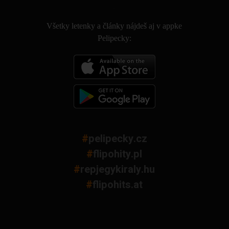
.
Všetky letenky a články nájdeš aj v appke
Pelipecky:
#
pelipecky.cz
#
flipohity.pl
#
repjegykiraly.hu
#
flipohits.at