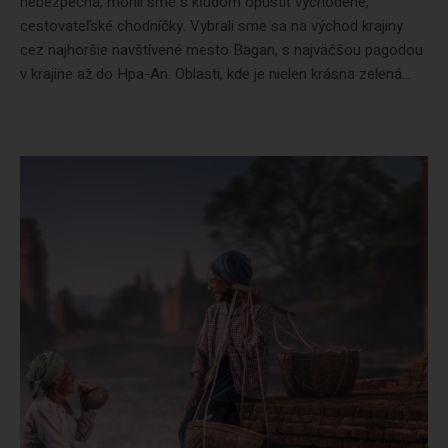
nebezpečná, mohli sme s kľudom opustiť vychodené,
cestovateľské chodníčky. Vybrali sme sa na východ krajiny
cez najhoršie navštívené mesto Bagan, s najväčšou pagodou
v krajine až do Hpa-An. Oblasti, kde je nielen krásna zelená...