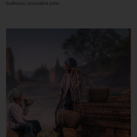
budhizmu, koloniálna perla...