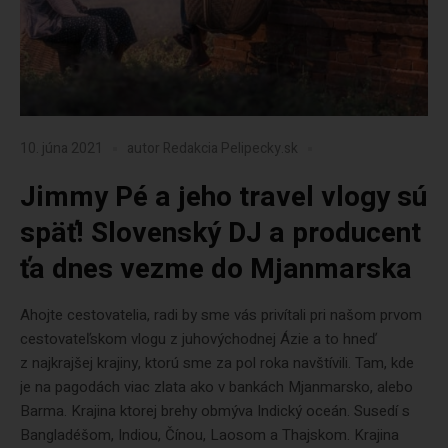
10. júna 2021
autor
Redakcia Pelipecky.sk
Jimmy Pé a jeho travel vlogy sú
späť! Slovenský DJ a producent
ťa dnes vezme do Mjanmarska
Ahojte cestovatelia, radi by sme vás privítali pri našom prvom
cestovateľskom vlogu z juhovýchodnej Ázie a to hneď
z najkrajšej krajiny, ktorú sme za pol roka navštívili. Tam, kde
je na pagodách viac zlata ako v bankách Mjanmarsko, alebo
Barma. Krajina ktorej brehy obmýva Indický oceán. Susedí s
Bangladéšom, Indiou, Čínou, Laosom a Thajskom. Krajina