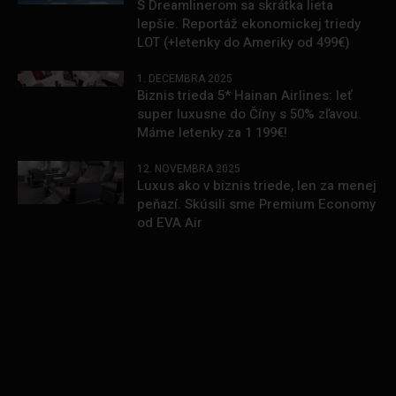
S Dreamlinerom sa skrátka lieta
lepšie. Reportáž ekonomickej triedy
LOT (+letenky do Ameriky od 499€)
1. DECEMBRA 2025
Biznis trieda 5* Hainan Airlines: leť
super luxusne do Číny s 50% zľavou.
Máme letenky za 1 199€!
12. NOVEMBRA 2025
Luxus ako v biznis triede, len za menej
peňazí. Skúsili sme Premium Economy
od EVA Air