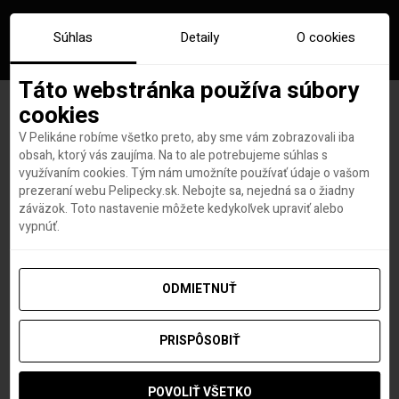
Súhlas
Detaily
O cookies
Táto webstránka používa súbory
cookies
V Pelikáne robíme všetko preto, aby sme vám zobrazovali iba
Značka:
mastercard
obsah, ktorý vás zaujíma. Na to ale potrebujeme súhlas s
využívaním cookies. Tým nám umožníte používať údaje o vašom
prezeraní webu Pelipecky.sk. Nebojte sa, nejedná sa o žiadny
záväzok. Toto nastavenie môžete kedykoľvek upraviť alebo
vypnúť.
ODMIETNUŤ
PRISPÔSOBIŤ
POVOLIŤ VŠETKO