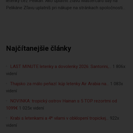
letenky cez Pelikán. Ako uplatniť zľavu Mastercard day na
Pelikáne Zľavu uplatníš pri nákupe na stránkach spoločnosti...
Najčítanejšie články
LAST MINUTE letenky a dovolenky 2026: Santorini,…
1 806x
videní
Thajsko za málo peňazí: kúp letenky Air Arabia na…
1 083x
videní
NOVINKA: tropický ostrov Hainan s 5 TOP rezortmi od
1099€
1 025x videní
Krabi s letenkami a 4* vilami v obklopení tropickej…
922x
videní