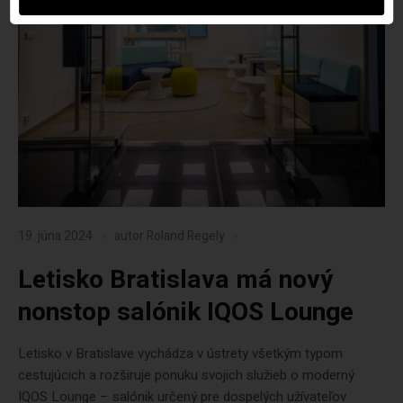
19. júna 2024
autor
Roland Regely
Letisko Bratislava má nový
nonstop salónik IQOS Lounge
Letisko v Bratislave vychádza v ústrety všetkým typom
cestujúcich a rozširuje ponuku svojich služieb o moderný
IQOS Lounge – salónik určený pre dospelých užívateľov