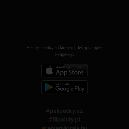
.
Všetky letenky a články nájdeš aj v appke
Pelipecky:
#
pelipecky.cz
#
flipohity.pl
#
repjegykiraly.hu