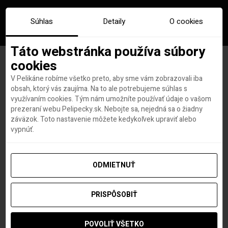
Súhlas
Detaily
O cookies
Táto webstránka používa súbory
cookies
V Pelikáne robíme všetko preto, aby sme vám zobrazovali iba
Značka:
mala fatra
obsah, ktorý vás zaujíma. Na to ale potrebujeme súhlas s
využívaním cookies. Tým nám umožníte používať údaje o vašom
prezeraní webu Pelipecky.sk. Nebojte sa, nejedná sa o žiadny
záväzok. Toto nastavenie môžete kedykoľvek upraviť alebo
vypnúť.
ODMIETNUŤ
PRISPÔSOBIŤ
POVOLIŤ VŠETKO