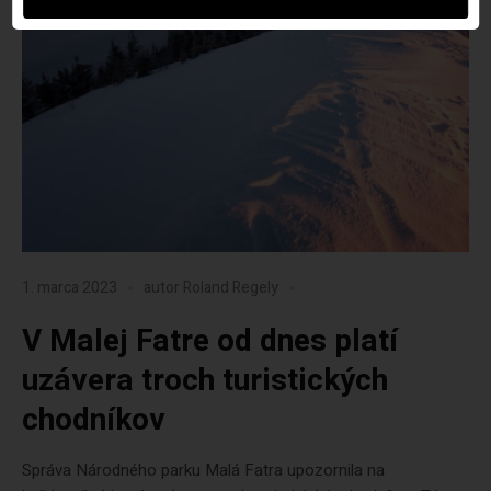
1. marca 2023
autor
Roland Regely
V Malej Fatre od dnes platí
uzávera troch turistických
chodníkov
Správa Národného parku Malá Fatra upozornila na