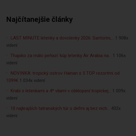
Najčítanejšie články
LAST MINUTE letenky a dovolenky 2026: Santorini,…
1 908x
videní
Thajsko za málo peňazí: kúp letenky Air Arabia na…
1 106x
videní
NOVINKA: tropický ostrov Hainan s 5 TOP rezortmi od
1099€
1 034x videní
Krabi s letenkami a 4* vilami v obklopení tropickej…
1 009x
videní
10 najkrajších tatranských túr s deťmi aj bez nich…
432x
videní