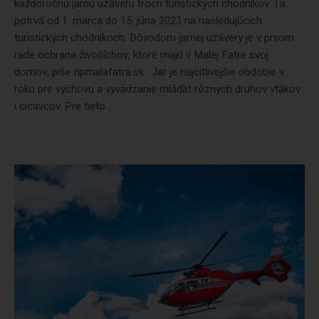
každoročnú jarnú uzáveru troch turistických chodníkov. Tá
potrvá od 1. marca do 15. júna 2023 na nasledujúcich
turistických chodníkoch: Dôvodom jarnej uzávery je v prvom
rade ochrana živočíchov, ktoré majú v Malej Fatre svoj
domov, píše npmalafatra.sk. Jar je najcitlivejšie obdobie v
roku pre výchovu a vyvádzanie mláďat rôznych druhov vtákov
i cicavcov. Pre tieto...