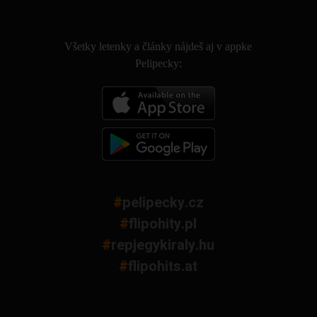
.
Všetky letenky a články nájdeš aj v appke
Pelipecky:
#
pelipecky.cz
#
flipohity.pl
#
repjegykiraly.hu
#
flipohits.at