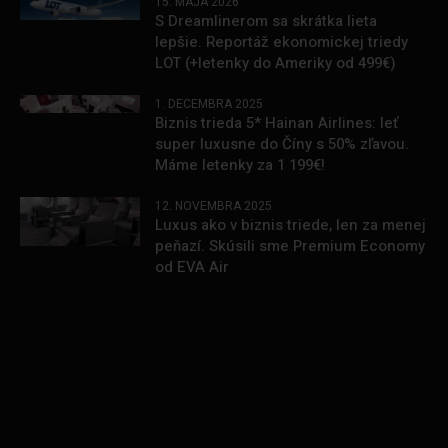
15. MÁJA 2026
S Dreamlinerom sa skrátka lieta
lepšie. Reportáž ekonomickej triedy
LOT (+letenky do Ameriky od 499€)
1. DECEMBRA 2025
Biznis trieda 5* Hainan Airlines: leť
super luxusne do Číny s 50% zľavou.
Máme letenky za 1 199€!
12. NOVEMBRA 2025
Luxus ako v biznis triede, len za menej
peňazí. Skúsili sme Premium Economy
od EVA Air