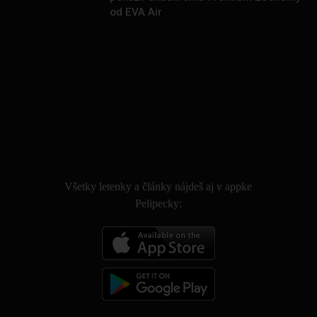
od EVA Air
.
Všetky letenky a články nájdeš aj v appke
Pelipecky: