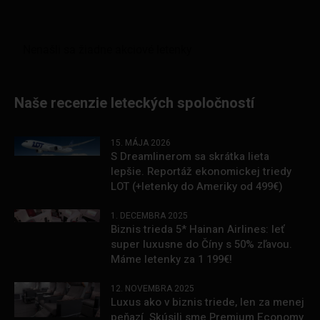
Naše recenzie leteckých spoločností
15. MÁJA 2026
S Dreamlinerom sa skrátka lieta
lepšie. Reportáž ekonomickej triedy
LOT (+letenky do Ameriky od 499€)
1. DECEMBRA 2025
Biznis trieda 5* Hainan Airlines: leť
super luxusne do Číny s 50% zľavou.
Máme letenky za 1 199€!
12. NOVEMBRA 2025
Luxus ako v biznis triede, len za menej
peňazí. Skúsili sme Premium Economy