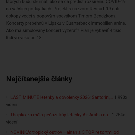
ktorých budú skúmať, ako sa dá predísť rozšíreniu COVID-19
na väčších podujatiach. Projekt s názvom Restart-19 dali
dokopy vedci s popovým spevákom Timom Bendzkom.
Koncerty prebehnú v Lipsku v Quarterback Immobilien aréne.
Ako má simulovaný koncert vyzerať? Plán je vybaviť 4 tisíc
ľudí vo veku od 18...
Najčítanejšie články
LAST MINUTE letenky a dovolenky 2026: Santorini,…
1 990x
videní
Thajsko za málo peňazí: kúp letenky Air Arabia na…
1 254x
videní
NOVINKA: tropický ostrov Hainan s 5 TOP rezortmi od