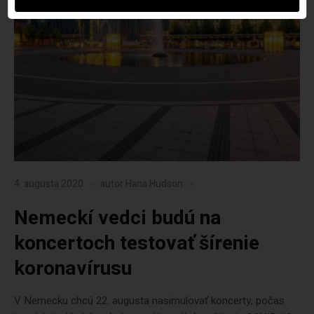
4. augusta 2020
autor
Hana Hudson
Nemeckí vedci budú na
koncertoch testovať šírenie
koronavírusu
V Nemecku chcú 22. augusta nasimulovať koncerty, počas