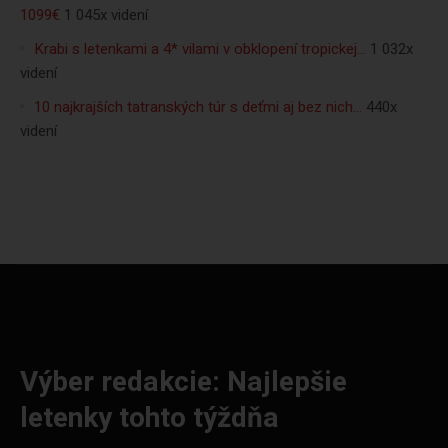
1099€
1 045x videní
Krabi s letenkami a 4* vilami v obklopení tropickej…
1 032x
videní
10 najkrajších tatranských túr s deťmi aj bez nich…
440x
videní
Výber redakcie: Najlepšie
letenky tohto týždňa