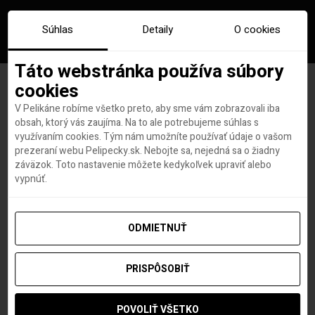
Súhlas
Detaily
O cookies
Táto webstránka používa súbory
cookies
V Pelikáne robíme všetko preto, aby sme vám zobrazovali iba
Značka:
lipsko
obsah, ktorý vás zaujíma. Na to ale potrebujeme súhlas s
využívaním cookies. Tým nám umožníte používať údaje o vašom
prezeraní webu Pelipecky.sk. Nebojte sa, nejedná sa o žiadny
záväzok. Toto nastavenie môžete kedykoľvek upraviť alebo
vypnúť.
ODMIETNUŤ
PRISPÔSOBIŤ
POVOLIŤ VŠETKO