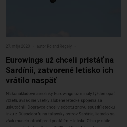
27. mája 2020
autor
Roland Regely
Eurowings už chceli pristáť na
Sardínii, zatvorené letisko ich
vrátilo naspäť
Nízkonákladové aerolinky Eurowings už minulý týždeň opäť
vzlietli, avšak nie všetky sľúbené letecké spojenia sa
uskutočnili. Dopravca chcel v sobotu znovu spustiť leteckú
linku z Düsseldorfu na taliansky ostrov Sardínia, lietadlo sa
však muselo otočiť pred pristátím – letisko Olbia je stále