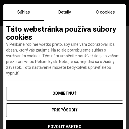
Súhlas
Detaily
O cookies
Táto webstránka používa súbory
cookies
V Pelikáne robíme všetko preto, aby sme vám zobrazovali iba
Značka:
letisko olbia
obsah, ktorý vás zaujíma. Na to ale potrebujeme súhlas s
využívaním cookies. Tým nám umožníte používať údaje o vašom
prezeraní webu Pelipecky.sk. Nebojte sa, nejedná sa o žiadny
záväzok. Toto nastavenie môžete kedykoľvek upraviť alebo
vypnúť.
ODMIETNUŤ
PRISPÔSOBIŤ
POVOLIŤ VŠETKO