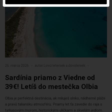
26. marca 2026
autor
Lovci leteniek a dovoleniek
Sardínia priamo z Viedne od
39€! Letíš do mestečka Olbia
Olbia je perfektná destinácia, ak miluješ slnko, nádherné pláže
a pravú taliansku atmosféru. Priamy let ťa zavedie do raja s
tyrkysovým morom, historickými uličkami a skvelým jedlom.