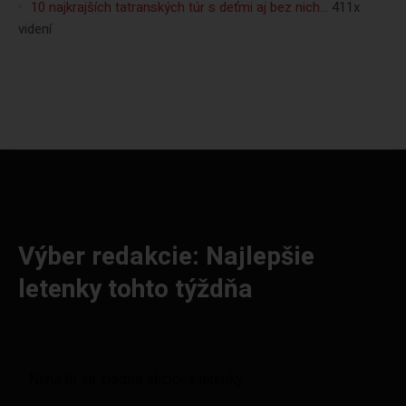
10 najkrajších tatranských túr s deťmi aj bez nich…
411x
videní
Výber redakcie: Najlepšie
letenky tohto týždňa