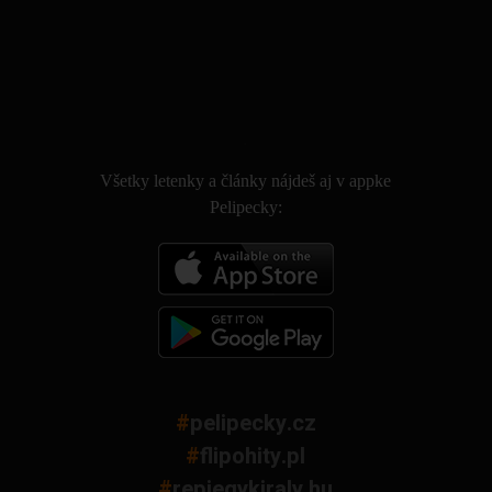
.
Všetky letenky a články nájdeš aj v appke
Pelipecky:
#
pelipecky.cz
#
flipohity.pl
#
repjegykiraly.hu