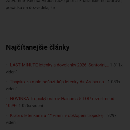
zatvorené. Keď sa Airbus A320 priblížil k talianskemu ostrovu,
posádka sa dozvedela, že...
Najčítanejšie články
LAST MINUTE letenky a dovolenky 2026: Santorini,…
1 811x
videní
Thajsko za málo peňazí: kúp letenky Air Arabia na…
1 083x
videní
NOVINKA: tropický ostrov Hainan s 5 TOP rezortmi od
1099€
1 025x videní
Krabi s letenkami a 4* vilami v obklopení tropickej…
929x
videní