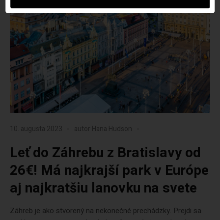
10. augusta 2023
autor
Hana Hudson
Leť do Záhrebu z Bratislavy od
26€! Má najkrajší park v Európe
aj najkratšiu lanovku na svete
Záhreb je ako stvorený na nekonečné prechádzky. Prejdi sa