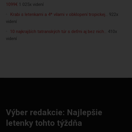
1099€
1 025x videní
Krabi s letenkami a 4* vilami v obklopení tropickej…
922x
videní
10 najkrajších tatranských túr s deťmi aj bez nich…
410x
videní
Výber redakcie: Najlepšie
letenky tohto týždňa