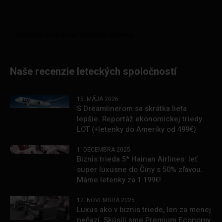
Naše recenzie leteckých spoločností
15. MÁJA 2026
S Dreamlinerom sa skrátka lieta
lepšie. Reportáž ekonomickej triedy
LOT (+letenky do Ameriky od 499€)
1. DECEMBRA 2025
Biznis trieda 5* Hainan Airlines: leť
super luxusne do Číny s 50% zľavou.
Máme letenky za 1 199€!
12. NOVEMBRA 2025
Luxus ako v biznis triede, len za menej
peňazí. Skúsili sme Premium Economy