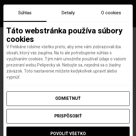
Súhlas
Detaily
O cookies
Táto webstránka používa súbory
cookies
V Pelikáne robíme všetko preto, aby sme vám zobrazovali iba
Značka:
lacne letenky zahreb
obsah, ktorý vás zaujíma. Na to ale potrebujeme súhlas s
využívaním cookies. Tým nám umožníte používať údaje o vašom
prezeraní webu Pelipecky.sk. Nebojte sa, nejedná sa o žiadny
záväzok. Toto nastavenie môžete kedykoľvek upraviť alebo
vypnúť.
ODMIETNUŤ
PRISPÔSOBIŤ
POVOLIŤ VŠETKO