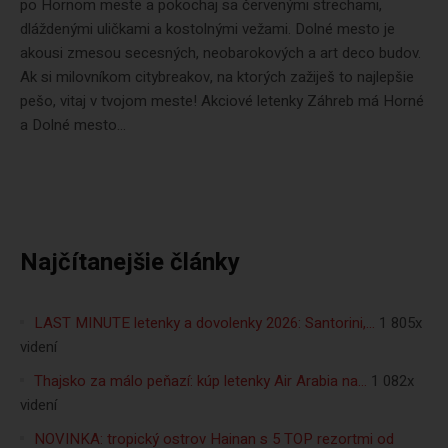
po Hornom meste a pokochaj sa červenými strechami,
dláždenými uličkami a kostolnými vežami. Dolné mesto je
akousi zmesou secesných, neobarokových a art deco budov.
Ak si milovníkom citybreakov, na ktorých zažiješ to najlepšie
pešo, vitaj v tvojom meste! Akciové letenky Záhreb má Horné
a Dolné mesto...
Najčítanejšie články
LAST MINUTE letenky a dovolenky 2026: Santorini,…
1 805x
videní
Thajsko za málo peňazí: kúp letenky Air Arabia na…
1 082x
videní
NOVINKA: tropický ostrov Hainan s 5 TOP rezortmi od