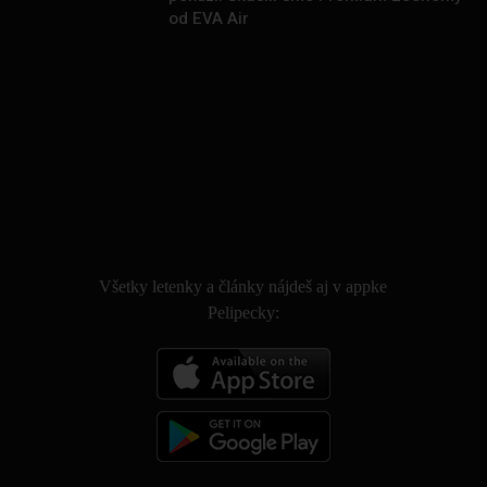
od EVA Air
.
Všetky letenky a články nájdeš aj v appke
Pelipecky: