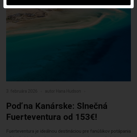
3. februára 2026
autor
Hana Hudson
Poď na Kanárske: Slnečná
Fuerteventura od 153€!
Fuerteventura je ideálnou destináciou pre fanúšikov potápania