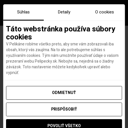
Súhlas
Detaily
O cookies
Táto webstránka používa súbory
cookies
V Pelikáne robíme všetko preto, aby sme vám zobrazovali iba
Značka:
lacne letenky
obsah, ktorý vás zaujíma. Na to ale potrebujeme súhlas s
využívaním cookies. Tým nám umožníte používať údaje o vašom
fuerteventura
prezeraní webu Pelipecky.sk. Nebojte sa, nejedná sa o žiadny
záväzok. Toto nastavenie môžete kedykoľvek upraviť alebo
vypnúť.
ODMIETNUŤ
PRISPÔSOBIŤ
POVOLIŤ VŠETKO