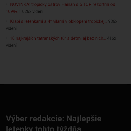
NOVINKA: tropický ostrov Hainan s 5 TOP rezortmi od
1099€
1 026x videní
Krabi s letenkami a 4* vilami v obklopení tropickej…
936x
videní
10 najkrajších tatranských túr s deťmi aj bez nich…
416x
videní
Výber redakcie: Najlepšie
letenky tohto týždňa