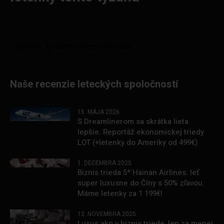
Naše recenzie leteckých spoločností
15. MÁJA 2026
S Dreamlinerom sa skrátka lieta
lepšie. Reportáž ekonomickej triedy
LOT (+letenky do Ameriky od 499€)
1. DECEMBRA 2025
Biznis trieda 5* Hainan Airlines: leť
super luxusne do Číny s 50% zľavou.
Máme letenky za 1 199€!
12. NOVEMBRA 2025
Luxus ako v biznis triede, len za menej