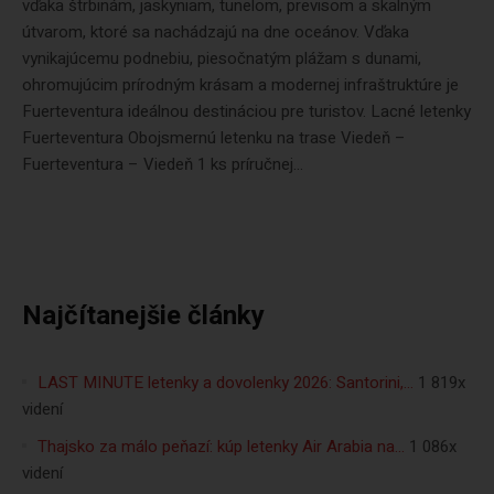
vďaka štrbinám, jaskyniam, tunelom, previsom a skalným
útvarom, ktoré sa nachádzajú na dne oceánov. Vďaka
vynikajúcemu podnebiu, piesočnatým plážam s dunami,
ohromujúcim prírodným krásam a modernej infraštruktúre je
Fuerteventura ideálnou destináciou pre turistov. Lacné letenky
Fuerteventura Obojsmernú letenku na trase Viedeň –
Fuerteventura – Viedeň 1 ks príručnej...
Najčítanejšie články
LAST MINUTE letenky a dovolenky 2026: Santorini,…
1 819x
videní
Thajsko za málo peňazí: kúp letenky Air Arabia na…
1 086x
videní