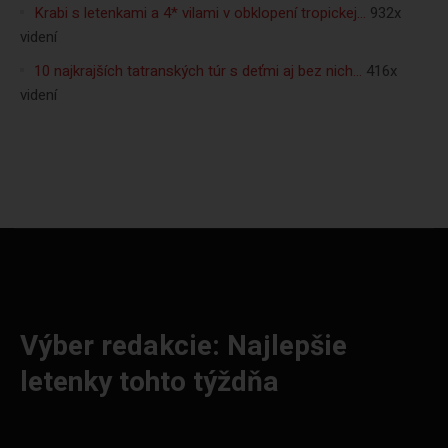
Krabi s letenkami a 4* vilami v obklopení tropickej…
932x
videní
10 najkrajších tatranských túr s deťmi aj bez nich…
416x
videní
Výber redakcie: Najlepšie
letenky tohto týždňa