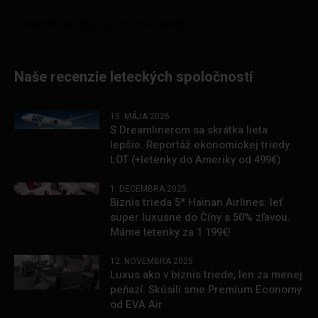
Naše recenzie leteckých spoločností
15. MÁJA 2026
S Dreamlinerom sa skrátka lieta
lepšie. Reportáž ekonomickej triedy
LOT (+letenky do Ameriky od 499€)
1. DECEMBRA 2025
Biznis trieda 5* Hainan Airlines: leť
super luxusne do Číny s 50% zľavou.
Máme letenky za 1 199€!
12. NOVEMBRA 2025
Luxus ako v biznis triede, len za menej
peňazí. Skúsili sme Premium Economy
od EVA Air