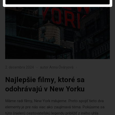
2. decembra 2024
autor
Anna Óváryová
Najlepšie filmy, ktoré sa
odohrávajú v New Yorku
Máme radi filmy, New York milujeme. Preto spojiť tieto dva
elementy je pre nás viac ako zaujímavá téma. Pokúsime sa
túto (nielen) cestovateľskú legendu priblížiť z iného uhla