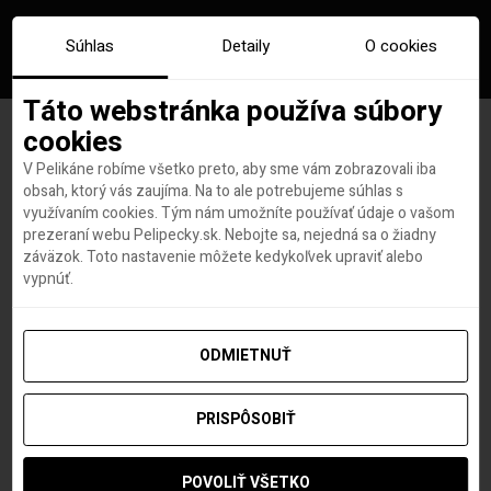
Súhlas
Detaily
O cookies
Táto webstránka používa súbory
cookies
V Pelikáne robíme všetko preto, aby sme vám zobrazovali iba
Značka:
krstny otec new york
obsah, ktorý vás zaujíma. Na to ale potrebujeme súhlas s
využívaním cookies. Tým nám umožníte používať údaje o vašom
prezeraní webu Pelipecky.sk. Nebojte sa, nejedná sa o žiadny
záväzok. Toto nastavenie môžete kedykoľvek upraviť alebo
vypnúť.
ODMIETNUŤ
PRISPÔSOBIŤ
POVOLIŤ VŠETKO