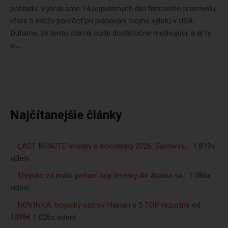
pohľadu. Vybrali sme 14 populárnych diel filmového priemyslu,
ktoré ti môžu pomôcť pri plánovaní tvojho výletu v USA.
Dúfame, že tento článok bude dostatočne motivujúci, a aj ty
si...
Najčítanejšie články
LAST MINUTE letenky a dovolenky 2026: Santorini,…
1 819x
videní
Thajsko za málo peňazí: kúp letenky Air Arabia na…
1 086x
videní
NOVINKA: tropický ostrov Hainan s 5 TOP rezortmi od
1099€
1 026x videní