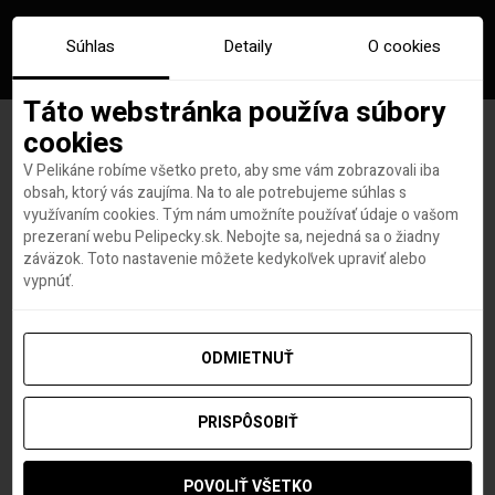
Súhlas
Detaily
O cookies
Táto webstránka používa súbory
cookies
V Pelikáne robíme všetko preto, aby sme vám zobrazovali iba
Značka:
karavan
obsah, ktorý vás zaujíma. Na to ale potrebujeme súhlas s
využívaním cookies. Tým nám umožníte používať údaje o vašom
prezeraní webu Pelipecky.sk. Nebojte sa, nejedná sa o žiadny
záväzok. Toto nastavenie môžete kedykoľvek upraviť alebo
vypnúť.
ODMIETNUŤ
PRISPÔSOBIŤ
POVOLIŤ VŠETKO