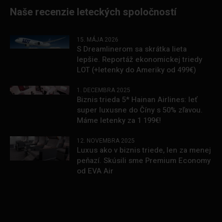
Naše recenzie leteckých spoločností
15. MÁJA 2026
S Dreamlinerom sa skrátka lieta
lepšie. Reportáž ekonomickej triedy
LOT (+letenky do Ameriky od 499€)
1. DECEMBRA 2025
Biznis trieda 5* Hainan Airlines: leť
super luxusne do Číny s 50% zľavou.
Máme letenky za 1 199€!
12. NOVEMBRA 2025
Luxus ako v biznis triede, len za menej
peňazí. Skúsili sme Premium Economy
od EVA Air