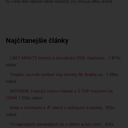
tu v lete deň takmer nikdy nekončí, no zima je dlhá, drsná...
Najčítanejšie články
LAST MINUTE letenky a dovolenky 2026: Santorini,…
1 819x
videní
Thajsko za málo peňazí: kúp letenky Air Arabia na…
1 086x
videní
NOVINKA: tropický ostrov Hainan s 5 TOP rezortmi od
1099€
1 026x videní
Krabi s letenkami a 4* vilami v obklopení tropickej…
932x
videní
10 najkrajších tatranských túr s deťmi aj bez nich…
416x