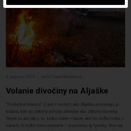
8. augusta 2019
autor
Diana Mrazikova
Volanie divočiny na Aljaške
“Posledná hranica” (Last Frontier) ako Aljašku prezývajú, je
krajina, kde sú zákony prírody silnejšie ako zákony človeka.
Nejde tu ani tak o to, koľko máte v hlave, ako to, koľko máte v
rukách, či koľko toho unesiete – psychicky aj fyzicky. Síce sa