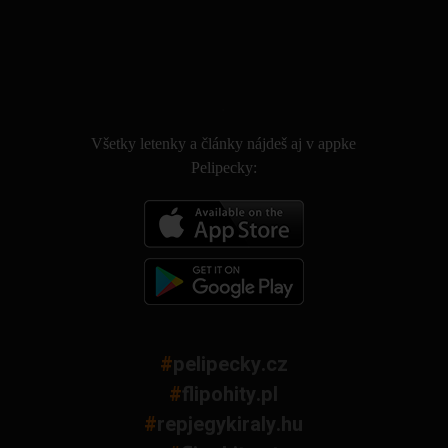
.
Všetky letenky a články nájdeš aj v appke
Pelipecky:
#
pelipecky.cz
#
flipohity.pl
#
repjegykiraly.hu