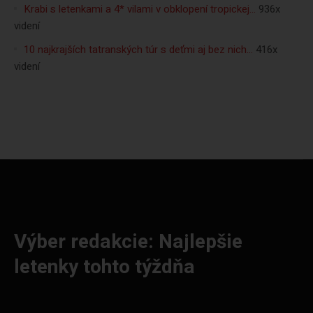
Krabi s letenkami a 4* vilami v obklopení tropickej…
936x
videní
10 najkrajších tatranských túr s deťmi aj bez nich…
416x
videní
Výber redakcie: Najlepšie
letenky tohto týždňa