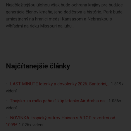
Najdôležitejšou úlohou však bude ochrana krajiny pre budúce
generácie členov kmeňa, jeho dedičstva a histórie. Park bude
umiestnený na hranici medzi Kansasom a Nebraskou s
výhľadmi na rieku Missouri na juhu...
Najčítanejšie články
LAST MINUTE letenky a dovolenky 2026: Santorini,…
1 819x
videní
Thajsko za málo peňazí: kúp letenky Air Arabia na…
1 086x
videní
NOVINKA: tropický ostrov Hainan s 5 TOP rezortmi od
1099€
1 026x videní