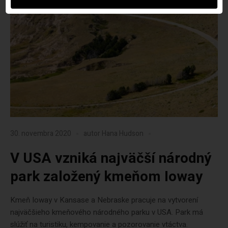
30. novembra 2020
autor
Hana Hudson
V USA vzniká najväčší národný
park založený kmeňom Ioway
Kmeň Ioway v Kansase a Nebraske pracuje na vytvorení
najväčšieho kmeňového národného parku v USA. Park má
slúžiť na turistiku, kempovanie a pozorovanie vtáctva.