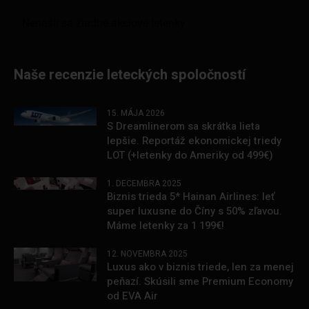
Naše recenzie leteckých spoločností
15. MÁJA 2026
S Dreamlinerom sa skrátka lieta
lepšie. Reportáž ekonomickej triedy
LOT (+letenky do Ameriky od 499€)
1. DECEMBRA 2025
Biznis trieda 5* Hainan Airlines: leť
super luxusne do Číny s 50% zľavou.
Máme letenky za 1 199€!
12. NOVEMBRA 2025
Luxus ako v biznis triede, len za menej
peňazí. Skúsili sme Premium Economy
od EVA Air