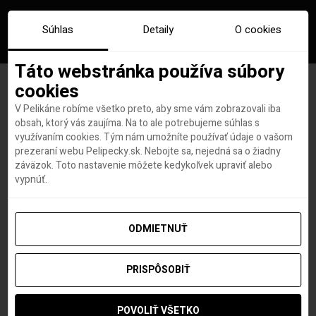
Súhlas
Detaily
O cookies
Táto webstránka používa súbory
cookies
V Pelikáne robíme všetko preto, aby sme vám zobrazovali iba
Značka:
kansas
obsah, ktorý vás zaujíma. Na to ale potrebujeme súhlas s
využívaním cookies. Tým nám umožníte používať údaje o vašom
prezeraní webu Pelipecky.sk. Nebojte sa, nejedná sa o žiadny
záväzok. Toto nastavenie môžete kedykoľvek upraviť alebo
vypnúť.
ODMIETNUŤ
PRISPÔSOBIŤ
POVOLIŤ VŠETKO