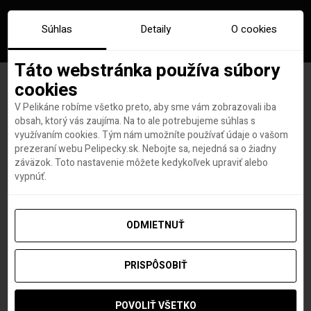
Súhlas
Detaily
O cookies
Táto webstránka používa súbory
cookies
V Pelikáne robíme všetko preto, aby sme vám zobrazovali iba
Značka:
je dobre pit kavu pred
obsah, ktorý vás zaujíma. Na to ale potrebujeme súhlas s
využívaním cookies. Tým nám umožníte používať údaje o vašom
letom
prezeraní webu Pelipecky.sk. Nebojte sa, nejedná sa o žiadny
záväzok. Toto nastavenie môžete kedykoľvek upraviť alebo
vypnúť.
ODMIETNUŤ
PRISPÔSOBIŤ
POVOLIŤ VŠETKO