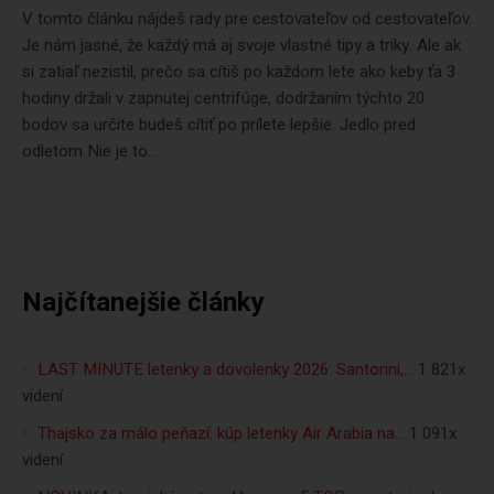
V tomto článku nájdeš rady pre cestovateľov od cestovateľov.
Je nám jasné, že každý má aj svoje vlastné tipy a triky. Ale ak
si zatiaľ nezistil, prečo sa cítiš po každom lete ako keby ťa 3
hodiny držali v zapnutej centrifúge, dodržaním týchto 20
bodov sa určite budeš cítiť po prílete lepšie. Jedlo pred
odletom Nie je to...
Najčítanejšie články
LAST MINUTE letenky a dovolenky 2026: Santorini,…
1 821x
videní
Thajsko za málo peňazí: kúp letenky Air Arabia na…
1 091x
videní