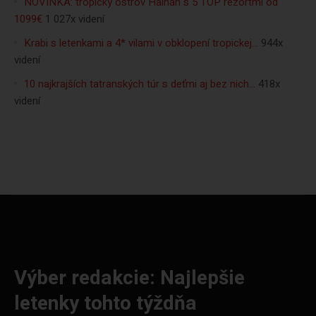
NOVINKA: tropický ostrov Hainan s 5 TOP rezortmi od
1099€
1 027x videní
Krabi s letenkami a 4* vilami v obklopení tropickej…
944x
videní
10 najkrajších tatranských túr s deťmi aj bez nich…
418x
videní
Výber redakcie: Najlepšie
letenky tohto týždňa