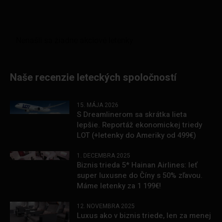
Naše recenzie leteckých spoločností
15. MÁJA 2026
S Dreamlinerom sa skrátka lieta
lepšie. Reportáž ekonomickej triedy
LOT (+letenky do Ameriky od 499€)
1. DECEMBRA 2025
Biznis trieda 5* Hainan Airlines: leť
super luxusne do Číny s 50% zľavou.
Máme letenky za 1 199€!
12. NOVEMBRA 2025
Luxus ako v biznis triede, len za menej