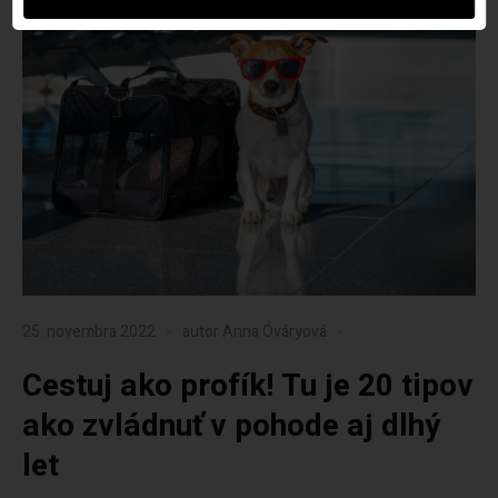
25. novembra 2022
autor
Anna Óváryová
Cestuj ako profík! Tu je 20 tipov
ako zvládnuť v pohode aj dlhý
let