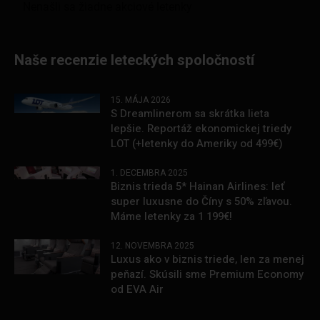
Naše recenzie leteckých spoločností
15. MÁJA 2026
S Dreamlinerom sa skrátka lieta
lepšie. Reportáž ekonomickej triedy
LOT (+letenky do Ameriky od 499€)
1. DECEMBRA 2025
Biznis trieda 5* Hainan Airlines: leť
super luxusne do Číny s 50% zľavou.
Máme letenky za 1 199€!
12. NOVEMBRA 2025
Luxus ako v biznis triede, len za menej
peňazí. Skúsili sme Premium Economy
od EVA Air