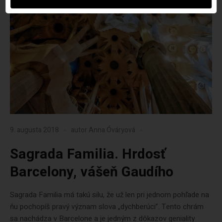
9. augusta 2018
autor
Anna Óváryová
Sagrada Familia. Hrdosť
Barcelony, vášeň Gaudího
Sagrada Familia má takú silu, že už len pri jednom pohľade na
ňu pochopíš pravý význam slova „dychberúci”. Tento chrám
sa nachádza v Barcelone a je jedným z dôkazov geniality