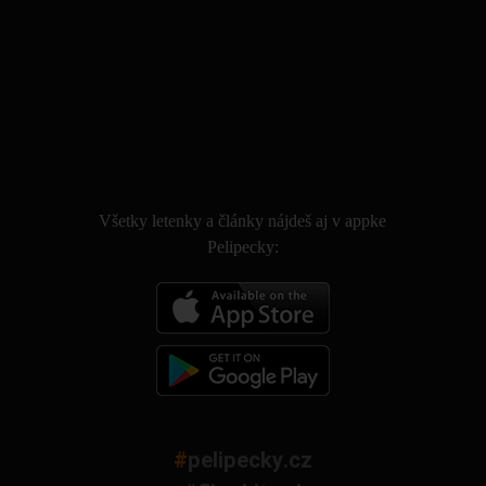
.
Všetky letenky a články nájdeš aj v appke
Pelipecky:
#
pelipecky.cz