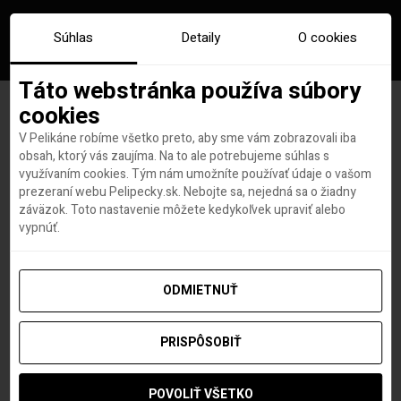
Súhlas
Detaily
O cookies
Táto webstránka používa súbory
cookies
V Pelikáne robíme všetko preto, aby sme vám zobrazovali iba
Značka:
gaudiho diela
obsah, ktorý vás zaujíma. Na to ale potrebujeme súhlas s
využívaním cookies. Tým nám umožníte používať údaje o vašom
prezeraní webu Pelipecky.sk. Nebojte sa, nejedná sa o žiadny
záväzok. Toto nastavenie môžete kedykoľvek upraviť alebo
vypnúť.
ODMIETNUŤ
PRISPÔSOBIŤ
POVOLIŤ VŠETKO