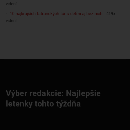
videní
10 najkrajších tatranských túr s deťmi aj bez nich…
419x
videní
Výber redakcie: Najlepšie
letenky tohto týždňa