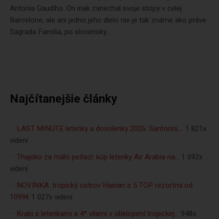
Antonia Gaudího. On inak zanechal svoje stopy v celej
Barcelone, ale ani jedno jeho dielo nie je tak známe ako práve
Sagrada Familia, po slovensky...
Najčítanejšie články
LAST MINUTE letenky a dovolenky 2026: Santorini,…
1 821x
videní
Thajsko za málo peňazí: kúp letenky Air Arabia na…
1 092x
videní
NOVINKA: tropický ostrov Hainan s 5 TOP rezortmi od
1099€
1 027x videní
Krabi s letenkami a 4* vilami v obklopení tropickej…
948x