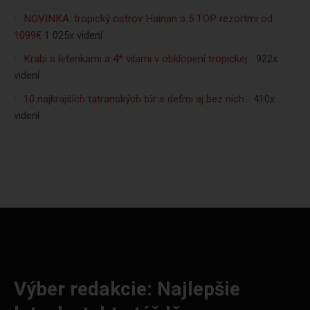
NOVINKA: tropický ostrov Hainan s 5 TOP rezortmi od
1099€
1 025x videní
Krabi s letenkami a 4* vilami v obklopení tropickej…
922x
videní
10 najkrajších tatranských túr s deťmi aj bez nich…
410x
videní
Výber redakcie: Najlepšie