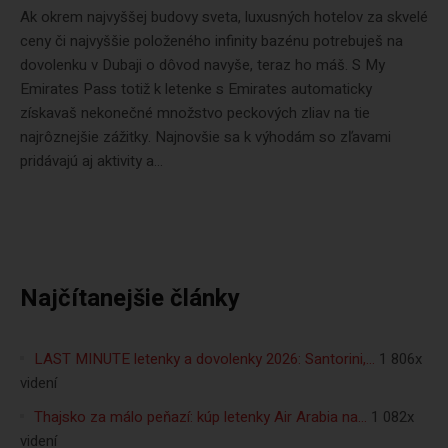
Ak okrem najvyššej budovy sveta, luxusných hotelov za skvelé
ceny či najvyššie položeného infinity bazénu potrebuješ na
dovolenku v Dubaji o dôvod navyše, teraz ho máš. S My
Emirates Pass totiž k letenke s Emirates automaticky
získavaš nekonečné množstvo peckových zliav na tie
najrôznejšie zážitky. Najnovšie sa k výhodám so zľavami
pridávajú aj aktivity a...
Najčítanejšie články
LAST MINUTE letenky a dovolenky 2026: Santorini,…
1 806x
videní
Thajsko za málo peňazí: kúp letenky Air Arabia na…
1 082x
videní