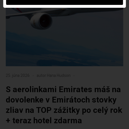
25. júna 2026
autor
Hana Hudson
S aerolinkami Emirates máš na
dovolenke v Emirátoch stovky
zliav na TOP zážitky po celý rok
+ teraz hotel zdarma