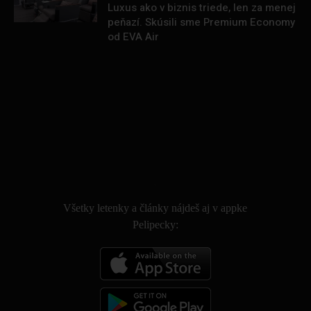
Luxus ako v biznis triede, len za menej
peňazí. Skúsili sme Premium Economy
od EVA Air
.
Všetky letenky a články nájdeš aj v appke
Pelipecky: