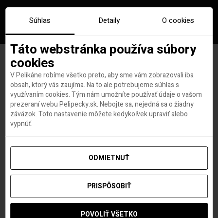
Súhlas
Detaily
O cookies
Táto webstránka používa súbory
cookies
V Pelikáne robíme všetko preto, aby sme vám zobrazovali iba
Značka:
dubaj safari
obsah, ktorý vás zaujíma. Na to ale potrebujeme súhlas s
využívaním cookies. Tým nám umožníte používať údaje o vašom
prezeraní webu Pelipecky.sk. Nebojte sa, nejedná sa o žiadny
záväzok. Toto nastavenie môžete kedykoľvek upraviť alebo
vypnúť.
ODMIETNUŤ
PRISPÔSOBIŤ
POVOLIŤ VŠETKO