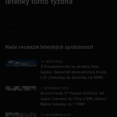
letenky tohto týždňa
Naše recenzie leteckých spoločností
15. MÁJA 2026
S Dreamlinerom sa skrátka lieta
lepšie. Reportáž ekonomickej triedy
LOT (+letenky do Ameriky od 499€)
1. DECEMBRA 2025
Biznis trieda 5* Hainan Airlines: leť
super luxusne do Číny s 50% zľavou.
Máme letenky za 1 199€!
12. NOVEMBRA 2025