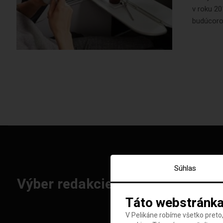
v roku 20
budúcoroč
Súhlas
Výber redakcie: Najlepšie letenk
Táto webstránka
V Pelikáne robíme všetko preto,