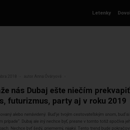
Letenky
Dovo
mbra 2018
autor
Anna Óváryová
že nás Dubaj ešte niečím prekvapiť
s, futurizmus, party aj v roku 2019
lovaný alebo nenávidený. Buď je tvojím cestovateľským snom, buď si
m prípade“. Dubaj ale iný nechce byť, presne v tomto totiž spočíva je
tiach. Nechce byť šedý, priemerný, nijaký. Tento trend bude pokračova