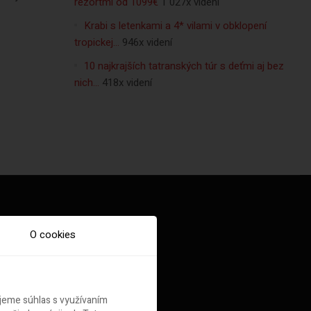
rezortmi od 1099€
1 027x videní
Krabi s letenkami a 4* vilami v obklopení
tropickej…
946x videní
10 najkrajších tatranských túr s deťmi aj bez
nich…
418x videní
O cookies
ujeme súhlas s využívaním