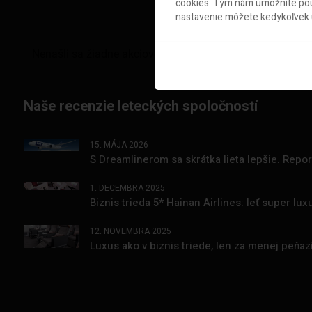
cookies. Tým nám umožníte použ
nastavenie môžete kedykoľvek u
Naše recenzie leteckých spoločností
15. MÁJA 2026
S Dreamlinerom sa skrátka lieta lepšie. Repo
1. DECEMBRA 2025
Biznis trieda 5* Hainan Airlines: leť super l
12. NOVEMBRA 2025
Luxus ako v biznis triede, len za menej peňa