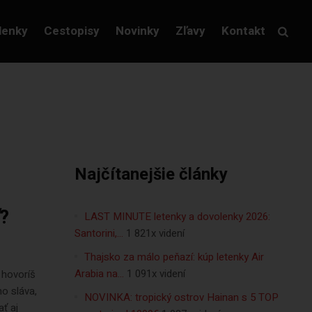
lenky
Cestopisy
Novinky
Zľavy
Kontakt
Najčítanejšie články
?
LAST MINUTE letenky a dovolenky 2026:
Santorini,…
1 821x videní
Thajsko za málo peňazí: kúp letenky Air
Arabia na…
1 091x videní
 hovoríš
ho sláva,
NOVINKA: tropický ostrov Hainan s 5 TOP
ť aj