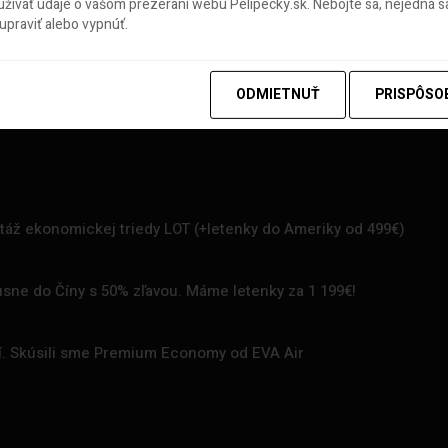
ívať údaje o vašom prezeraní webu Pelipecky.sk. Nebojte sa, nejedná sa
praviť alebo vypnúť.
ODMIETNUŤ
PRISPÔSO
rtáž ekonomickej triedy LOT (+letenky do Ameriky od 499€)
uxusne do Číny s 50% zľavou. Máme letenky za 1 199€!
zí. Skúsili sme Premium Economy od EVA Air