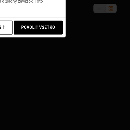
 o žiadny záväzok. Toto
BIŤ
POVOLIŤ VŠETKO