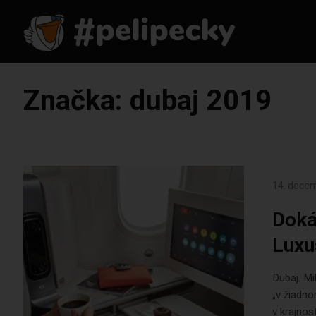
Značka:
dubaj 2019
14. dece
Doká
Luxu
Dubaj. Mi
„v žiadno
v krajnos