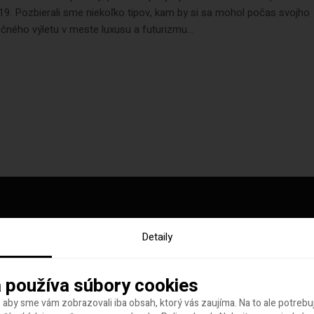
19. Pozbierali sme niekoľko tipov, kam by si sa mohol počas svojho
ného výletu v meste luxusu a futurizmu...
Detaily
y tohto týždňa
 používa súbory cookies
 aby sme vám zobrazovali iba obsah, ktorý vás zaujíma. Na to ale potreb