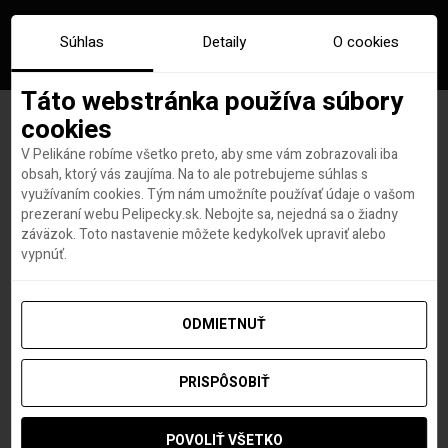
Súhlas
Detaily
O cookies
Táto webstránka používa súbory
cookies
V Pelikáne robíme všetko preto, aby sme vám zobrazovali iba
Značka:
dicaprio plaz
obsah, ktorý vás zaujíma. Na to ale potrebujeme súhlas s
využívaním cookies. Tým nám umožníte používať údaje o vašom
prezeraní webu Pelipecky.sk. Nebojte sa, nejedná sa o žiadny
záväzok. Toto nastavenie môžete kedykoľvek upraviť alebo
vypnúť.
ODMIETNUŤ
PRISPÔSOBIŤ
POVOLIŤ VŠETKO