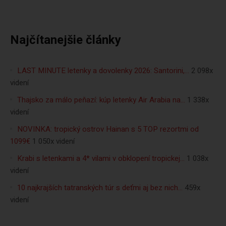
Najčítanejšie články
LAST MINUTE letenky a dovolenky 2026: Santorini,…
2 098x
videní
Thajsko za málo peňazí: kúp letenky Air Arabia na…
1 338x
videní
NOVINKA: tropický ostrov Hainan s 5 TOP rezortmi od
1099€
1 050x videní
Krabi s letenkami a 4* vilami v obklopení tropickej…
1 038x
videní
10 najkrajších tatranských túr s deťmi aj bez nich…
459x
videní