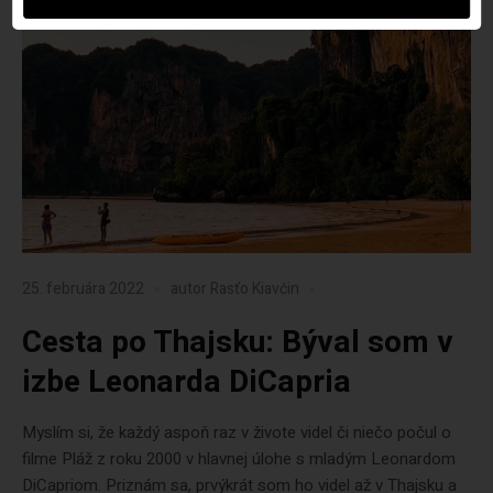
25. februára 2022
autor
Rasťo Kiavčin
Cesta po Thajsku: Býval som v
izbe Leonarda DiCapria
Myslím si, že každý aspoň raz v živote videl či niečo počul o
filme Pláž z roku 2000 v hlavnej úlohe s mladým Leonardom
DiCapriom. Priznám sa, prvýkrát som ho videl až v Thajsku a