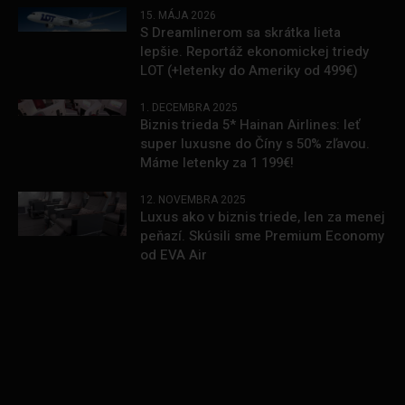
15. MÁJA 2026
S Dreamlinerom sa skrátka lieta
lepšie. Reportáž ekonomickej triedy
LOT (+letenky do Ameriky od 499€)
1. DECEMBRA 2025
Biznis trieda 5* Hainan Airlines: leť
super luxusne do Číny s 50% zľavou.
Máme letenky za 1 199€!
12. NOVEMBRA 2025
Luxus ako v biznis triede, len za menej
peňazí. Skúsili sme Premium Economy
od EVA Air