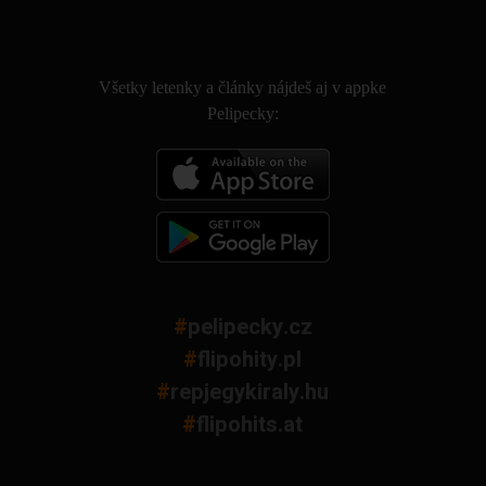
.
Všetky letenky a články nájdeš aj v appke
Pelipecky:
#
pelipecky.cz
#
flipohity.pl
#
repjegykiraly.hu
#
flipohits.at