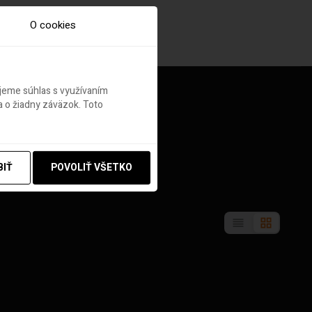
O cookies
ujeme súhlas s využívaním
 o žiadny záväzok. Toto
BIŤ
POVOLIŤ VŠETKO