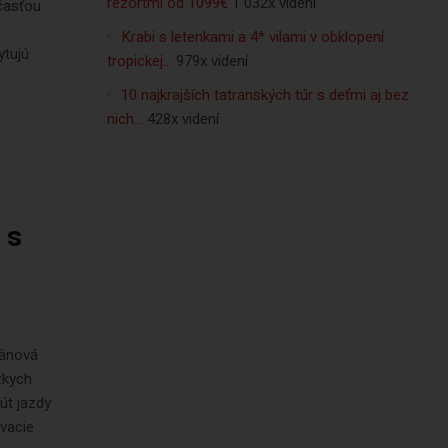
rezortmi od 1099€
1 032x videní
účasťou
Krabi s letenkami a 4* vilami v obklopení
ytujú
tropickej…
979x videní
10 najkrajších tatranských túr s deťmi aj bez
nich…
428x videní
 s
mänová
zkych
út jazdy
ovacie