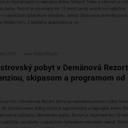
torá je najznámejšia a najkrajšia dolina Nízkych Tatier a zároveň je s
 parku. Rezort je situovaný len 15 minút jazdy autom od najbližšej
 v najväčšom lyžiarskom stredisku Jasná. Ubytovacie jednotky posk
a okolité hory. Z každého apartmánu je zo...
mbra 2021
autor
Roland Regely
estrovský pobyt v Demänová Rezort
enziou, skipasom a programom od
€
te nový rok v Demänová Rezort, ktorý sa nachádza priamo v obci De
 do Demänovskej doliny, ktorá je najznámejšia a najkrajšia dolina Ní
zároveň je súčasťou Národného parku. Rezort je situovaný len 15 min
najbližšej zjazdovky v najväčšom lyžiarskom stredisku Jasná. Ubyt