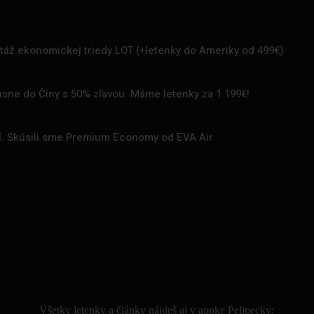
rtáž ekonomickej triedy LOT (+letenky do Ameriky od 499€)
uxusne do Číny s 50% zľavou. Máme letenky za 1 199€!
zí. Skúsili sme Premium Economy od EVA Air
.
Všetky letenky a články nájdeš aj v appke Pelipecky: