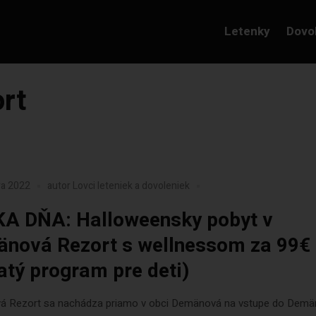
Letenky
Dovo
rt
ra 2022
autor
Lovci leteniek a dovoleniek
A DŇA: Halloweensky pobyt v
nová Rezort s wellnessom za 99€
atý program pre deti)
 Rezort sa nachádza priamo v obci Demänová na vstupe do Demä