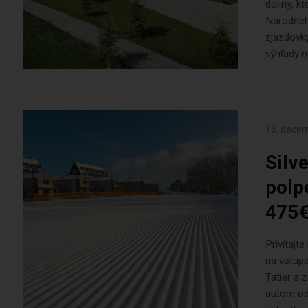
doliny, k
Národného
zjazdovky
výhľady n
16. dece
Silv
polp
475
Privítaj
na vstupe
Tatier a 
autom od 