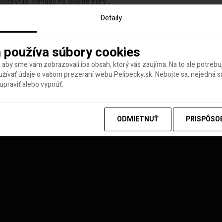
poskytujú výhľady na okolité hory....
Detaily
 používa súbory cookies
 aby sme vám zobrazovali iba obsah, ktorý vás zaujíma. Na to ale potreb
ívať údaje o vašom prezeraní webu Pelipecky.sk. Nebojte sa, nejedná sa
praviť alebo vypnúť.
y tohto týždňa
ODMIETNUŤ
PRISPÔSO