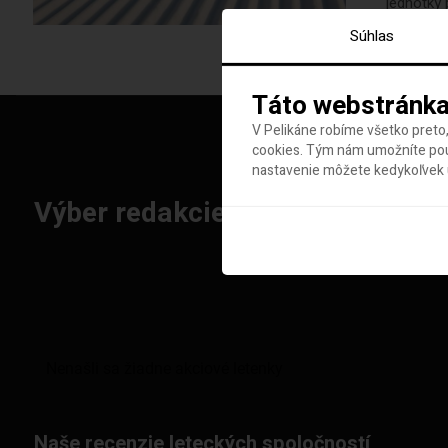
jednotky 
Súhlas
Táto webstránka
V Pelikáne robíme všetko preto,
cookies. Tým nám umožníte použ
nastavenie môžete kedykoľvek u
Výber redakcie: Najlepšie letenk
Naše recenzie leteckých spoločností