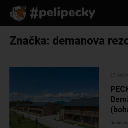
Značka:
demanova rezo
27. októb
PECK
Demä
(boh
Demänová