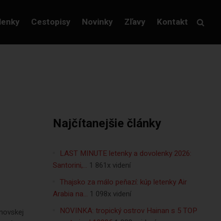
lenky
Cestopisy
Novinky
Zľavy
Kontakt
Najčítanejšie články
LAST MINUTE letenky a dovolenky 2026:
Santorini,…
1 861x videní
Thajsko za málo peňazí: kúp letenky Air
Arabia na…
1 098x videní
NOVINKA: tropický ostrov Hainan s 5 TOP
novskej