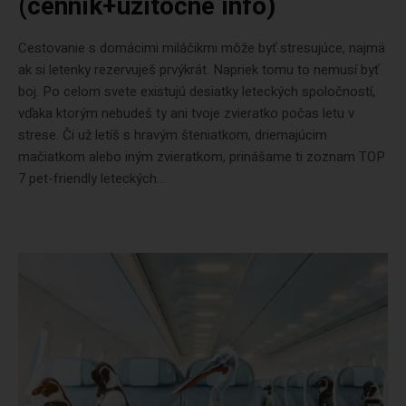
(cenník+užitočné info)
Cestovanie s domácimi miláčikmi môže byť stresujúce, najmä
ak si letenky rezervuješ prvýkrát. Napriek tomu to nemusí byť
boj. Po celom svete existujú desiatky leteckých spoločností,
vďaka ktorým nebudeš ty ani tvoje zvieratko počas letu v
strese. Či už letíš s hravým šteniatkom, driemajúcim
mačiatkom alebo iným zvieratkom, prinášame ti zoznam TOP
7 pet-friendly leteckých...