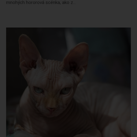
mnohých hororová scénka, ako z...