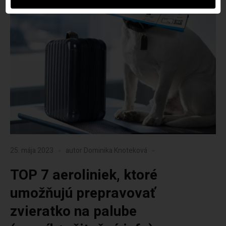
25. mája 2023
autor
Dominika Knoteková
TOP 7 aeroliniek, ktoré
umožňujú prepravovať
zvieratko na palube