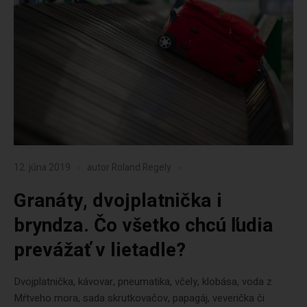
12. júna 2019
autor
Roland Regely
Granáty, dvojplatnička i
bryndza. Čo všetko chcú ľudia
prevážať v lietadle?
Dvojplatnička, kávovar, pneumatika, včely, klobása, voda z
Mŕtveho mora, sada skrutkovačov, papagáj, veverička či