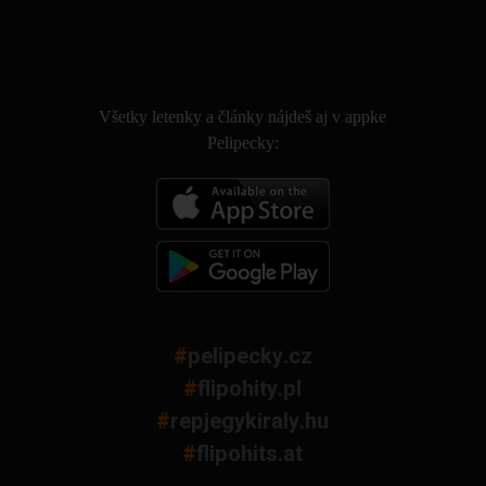
.
Všetky letenky a články nájdeš aj v appke
Pelipecky:
#
pelipecky.cz
#
flipohity.pl
#
repjegykiraly.hu
#
flipohits.at