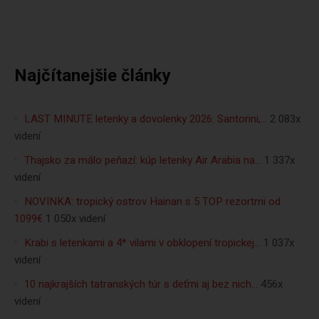
Najčítanejšie články
LAST MINUTE letenky a dovolenky 2026: Santorini,…
2 083x
videní
Thajsko za málo peňazí: kúp letenky Air Arabia na…
1 337x
videní
NOVINKA: tropický ostrov Hainan s 5 TOP rezortmi od
1099€
1 050x videní
Krabi s letenkami a 4* vilami v obklopení tropickej…
1 037x
videní
10 najkrajších tatranských túr s deťmi aj bez nich…
456x
videní