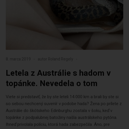
8. marca 2019
autor
Roland Regely
Letela z Austrálie s hadom v
topánke. Nevedela o tom
Viete si predstaviť, že by ste leteli 14 000 km a brali by ste si
so sebou nechcený suvenír v podobe hada? Žena po prílete z
Austrálie do škótskeho Edinburghu zostala v šoku, keď v
topánke z podpalubnej batožiny našla austrálskeho pytóna.
Ihneď privolala políciu, ktorá hada zabezpečila. Áno, pre