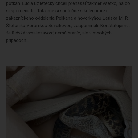
potkan. Ľudia už letecky chceli prenášať takmer všetko, na čo
si spomeniete. Tak sme si spoločne s kolegami zo
zákazníckeho oddelenia Pelikána a hovorkyňou Letiska M. R.
Štefánika Veronikou Ševčíkovou, zaspomínali. Konštatujeme,
že ľudská vynaliezavosť nemá hraníc, ale v mnohých
prípadoch...