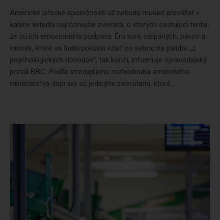
Americké letecké spoločnosti už nebudú musieť prevážať v
kabíne lietadla najrôznejšie zvieratá, o ktorých cestujúci tvrdia,
že sú ich emocionálna podpora. Éra koní, ošípaných, pávov a
moriek, ktoré sa ľudia pokúsili vziať so sebou na palubu „z
psychologických dôvodov“, tak končí, informuje spravodajský
portál BBC. Podľa stredajšieho rozhodnutia amerického
ministerstva dopravy sú jedinými zvieratami, ktoré...