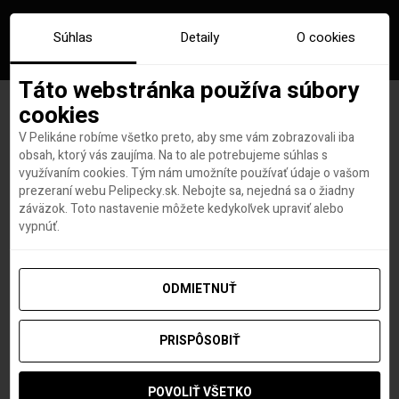
Súhlas
Detaily
O cookies
Táto webstránka používa súbory
cookies
V Pelikáne robíme všetko preto, aby sme vám zobrazovali iba
Značka:
cestovanie so
obsah, ktorý vás zaujíma. Na to ale potrebujeme súhlas s
využívaním cookies. Tým nám umožníte používať údaje o vašom
zvieratom
prezeraní webu Pelipecky.sk. Nebojte sa, nejedná sa o žiadny
záväzok. Toto nastavenie môžete kedykoľvek upraviť alebo
vypnúť.
ODMIETNUŤ
PRISPÔSOBIŤ
POVOLIŤ VŠETKO