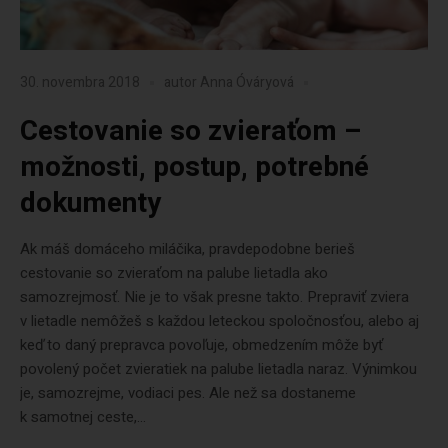
30. novembra 2018
autor
Anna Óváryová
Cestovanie so zvieraťom –
možnosti, postup, potrebné
dokumenty
Ak máš domáceho miláčika, pravdepodobne berieš
cestovanie so zvieraťom na palube lietadla ako
samozrejmosť. Nie je to však presne takto. Prepraviť zviera
v lietadle nemôžeš s každou leteckou spoločnosťou, alebo aj
keď to daný prepravca povoľuje, obmedzením môže byť
povolený počet zvieratiek na palube lietadla naraz. Výnimkou
je, samozrejme, vodiaci pes. Ale než sa dostaneme
k samotnej ceste,...