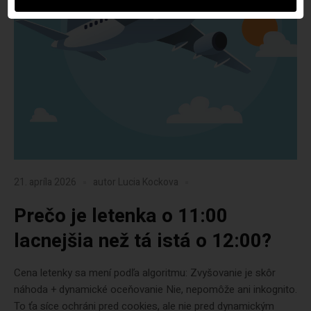
21. apríla 2026
autor
Lucia Kockova
Prečo je letenka o 11:00
lacnejšia než tá istá o 12:00?
Cena letenky sa mení podľa algoritmu: Zvyšovanie je skôr
náhoda + dynamické oceňovanie Nie, nepomôže ani inkognito.
To ťa síce ochráni pred cookies, ale nie pred dynamickým