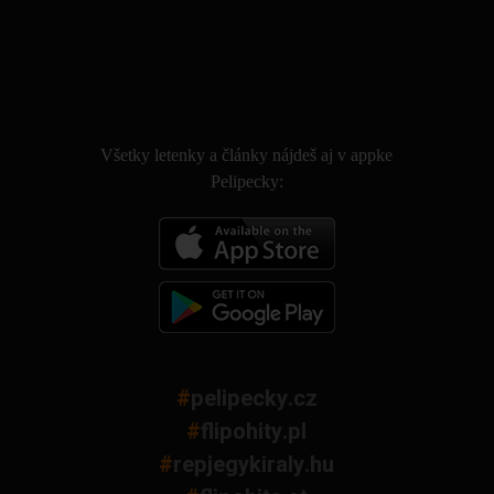
.
Všetky letenky a články nájdeš aj v appke
Pelipecky:
#
pelipecky.cz
#
flipohity.pl
#
repjegykiraly.hu