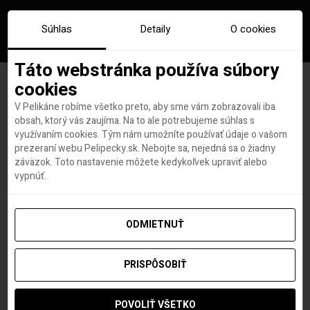
Súhlas
Detaily
O cookies
Táto webstránka používa súbory
cookies
V Pelikáne robíme všetko preto, aby sme vám zobrazovali iba
Značka:
cenotvorba
obsah, ktorý vás zaujíma. Na to ale potrebujeme súhlas s
využívaním cookies. Tým nám umožníte používať údaje o vašom
prezeraní webu Pelipecky.sk. Nebojte sa, nejedná sa o žiadny
záväzok. Toto nastavenie môžete kedykoľvek upraviť alebo
vypnúť.
ODMIETNUŤ
PRISPÔSOBIŤ
POVOLIŤ VŠETKO