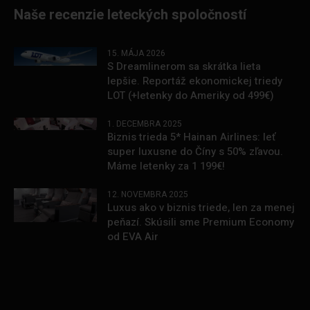
Naše recenzie leteckých spoločností
15. MÁJA 2026
S Dreamlinerom sa skrátka lieta
lepšie. Reportáž ekonomickej triedy
LOT (+letenky do Ameriky od 499€)
1. DECEMBRA 2025
Biznis trieda 5* Hainan Airlines: leť
super luxusne do Číny s 50% zľavou.
Máme letenky za 1 199€!
12. NOVEMBRA 2025
Luxus ako v biznis triede, len za menej
peňazí. Skúsili sme Premium Economy
od EVA Air