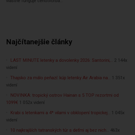
vlastne funguje cenotvorba...
Najčítanejšie články
LAST MINUTE letenky a dovolenky 2026: Santorini,…
2 144x
videní
Thajsko za málo peňazí: kúp letenky Air Arabia na…
1 351x
videní
NOVINKA: tropický ostrov Hainan s 5 TOP rezortmi od
1099€
1 052x videní
Krabi s letenkami a 4* vilami v obklopení tropickej…
1 045x
videní
10 najkrajších tatranských túr s deťmi aj bez nich…
463x