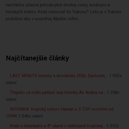
nachádza úžasná príroda plná divokej zvery, kovbojov a
horských trekov. Kedy cestovať do Yukonu? Leto je v Yukone
podobne ako v susednej Aljaške veľmi...
Najčítanejšie články
LAST MINUTE letenky a dovolenky 2026: Santorini,…
1 992x
videní
Thajsko za málo peňazí: kúp letenky Air Arabia na…
1 258x
videní
NOVINKA: tropický ostrov Hainan s 5 TOP rezortmi od
1099€
1 046x videní
Krabi s letenkami a 4* vilami v obklopení tropickej…
1 032x