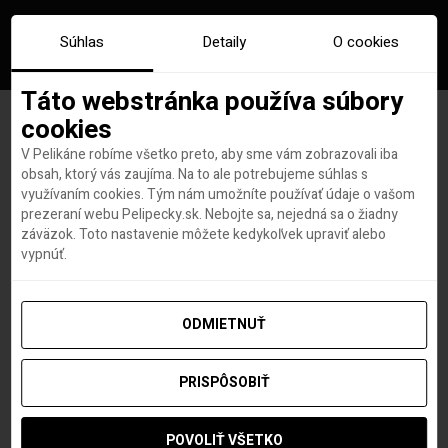
Súhlas
Detaily
O cookies
Táto webstránka používa súbory
cookies
V Pelikáne robíme všetko preto, aby sme vám zobrazovali iba
Značka:
yukon
obsah, ktorý vás zaujíma. Na to ale potrebujeme súhlas s
využívaním cookies. Tým nám umožníte používať údaje o vašom
prezeraní webu Pelipecky.sk. Nebojte sa, nejedná sa o žiadny
záväzok. Toto nastavenie môžete kedykoľvek upraviť alebo
vypnúť.
ODMIETNUŤ
PRISPÔSOBIŤ
POVOLIŤ VŠETKO