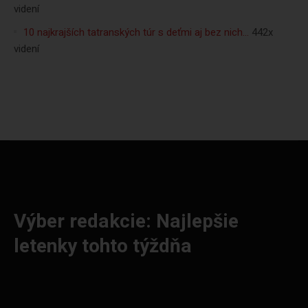
videní
10 najkrajších tatranských túr s deťmi aj bez nich…
442x
videní
Výber redakcie: Najlepšie
letenky tohto týždňa