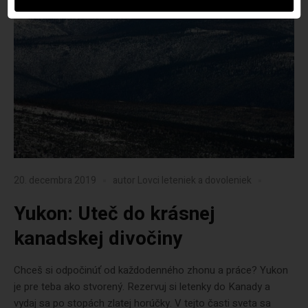
20. decembra 2019
autor
Lovci leteniek a dovoleniek
Yukon: Uteč do krásnej
kanadskej divočiny
Chceš si odpočinúť od každodenného zhonu a práce? Yukon
je pre teba ako stvorený. Rezervuj si letenky do Kanady a
vydaj sa po stopách zlatej horúčky. V tejto časti sveta sa