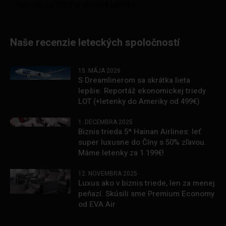
Naše recenzie leteckých spoločností
15. MÁJA 2026
S Dreamlinerom sa skrátka lieta
lepšie. Reportáž ekonomickej triedy
LOT (+letenky do Ameriky od 499€)
1. DECEMBRA 2025
Biznis trieda 5* Hainan Airlines: leť
super luxusne do Číny s 50% zľavou.
Máme letenky za 1 199€!
12. NOVEMBRA 2025
Luxus ako v biznis triede, len za menej
peňazí. Skúsili sme Premium Economy
od EVA Air