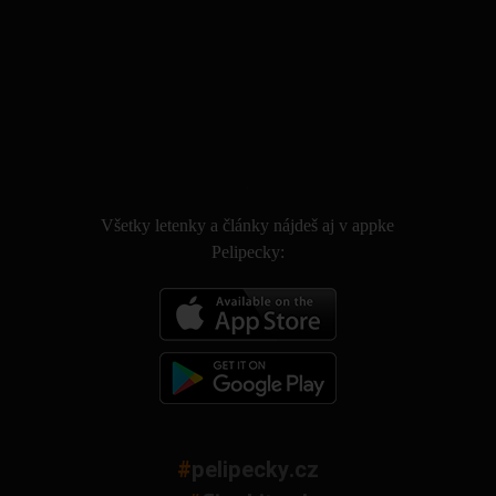
.
Všetky letenky a články nájdeš aj v appke
Pelipecky:
#
pelipecky.cz