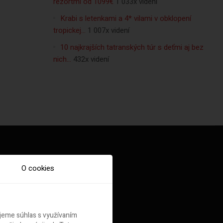
rezortmi od 1099€
1 033x videní
s
Krabi s letenkami a 4* vilami v obklopení
tropickej…
1 007x videní
10 najkrajších tatranských túr s deťmi aj bez
nich…
432x videní
O cookies
ujeme súhlas s využívaním