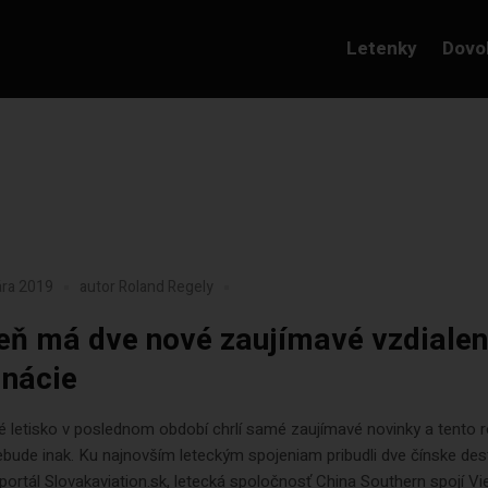
Letenky
Dovo
ára 2019
autor
Roland Regely
eň má dve nové zaujímavé vzdiale
inácie
 letisko v poslednom období chrlí samé zaujímavé novinky a tento r
bude inak. Ku najnovším leteckým spojeniam pribudli dve čínske dest
portál Slovakaviation.sk, letecká spoločnosť China Southern spojí Vi