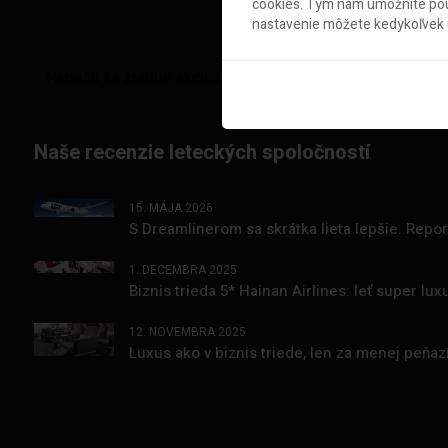
cookies. Tým nám umožníte použ
nastavenie môžete kedykoľvek u
Naše recenzie leteckých spoločností
15. MÁJA 2026
S Dreamlinerom sa skrátka lieta lepšie. Repo
1. DECEMBRA 2025
Biznis trieda 5* Hainan Airlines: leť super l
12. NOVEMBRA 2025
Luxus ako v biznis triede, len za menej peňa