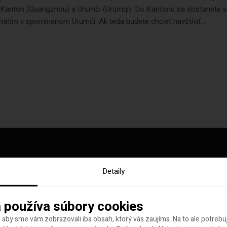
Kanton (Guangzhou) a Urumči (Urumqi). Do Kantonu sa dostanete 
tátím v spomínanom Urumči. Ak teda budete chcieť navštíviť...
Detaily
y tohto týždňa
 používa súbory cookies
 aby sme vám zobrazovali iba obsah, ktorý vás zaujíma. Na to ale potreb