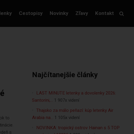
lenky
Cestopisy
Novinky
Zľavy
Kontakt
Najčítanejšie články
né
LAST MINUTE letenky a dovolenky 2026:
Santorini,…
1 907x videní
Thajsko za málo peňazí: kúp letenky Air
Arabia na…
1 105x videní
ok to
inácie.
NOVINKA: tropický ostrov Hainan s 5 TOP
edeň s