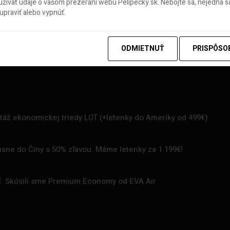
ívať údaje o vašom prezeraní webu Pelipecky.sk. Nebojte sa, nejedná sa
praviť alebo vypnúť.
ODMIETNUŤ
PRISPÔSO
rtáž ekonomickej triedy LOT (+letenky do Ameriky od 499€)
uxusne do Číny s 50% zľavou. Máme letenky za 1 199€!
zí. Skúsili sme Premium Economy od EVA Air