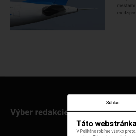
mestami 
medzipris
Súhlas
Výber redakcie: Najlepšie letenk
Táto webstránka
V Pelikáne robíme všetko preto,