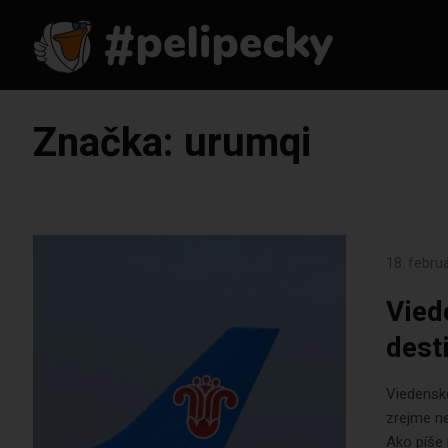
Značka:
urumqi
18. febru
Vied
dest
Viedenské
zrejme ne
Ako píše 