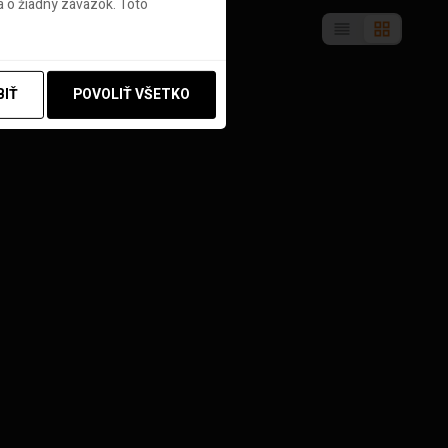
 o žiadny záväzok. Toto
BIŤ
POVOLIŤ VŠETKO