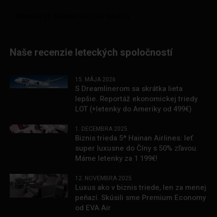
Naše recenzie leteckých spoločností
15. MÁJA 2026
S Dreamlinerom sa skrátka lieta
lepšie. Reportáž ekonomickej triedy
LOT (+letenky do Ameriky od 499€)
1. DECEMBRA 2025
Biznis trieda 5* Hainan Airlines: leť
super luxusne do Číny s 50% zľavou.
Máme letenky za 1 199€!
12. NOVEMBRA 2025
Luxus ako v biznis triede, len za menej
peňazí. Skúsili sme Premium Economy
od EVA Air