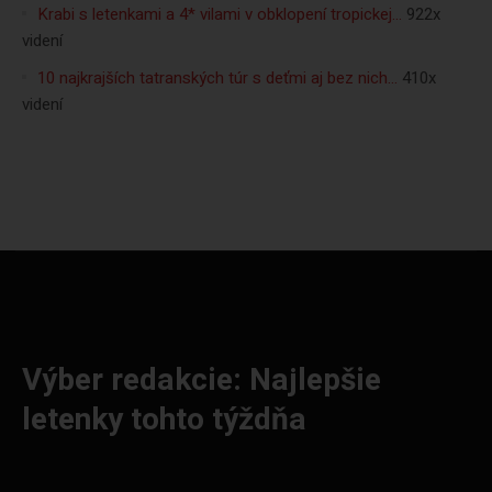
Krabi s letenkami a 4* vilami v obklopení tropickej…
922x
videní
10 najkrajších tatranských túr s deťmi aj bez nich…
410x
videní
Výber redakcie: Najlepšie
letenky tohto týždňa