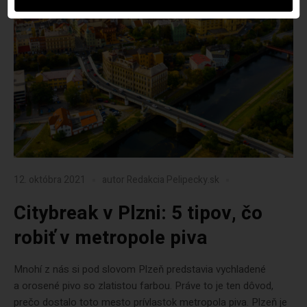
12. októbra 2021
autor
Redakcia Pelipecky.sk
Citybreak v Plzni: 5 tipov, čo
robiť v metropole piva
Mnohí z nás si pod slovom Plzeň predstavia vychladené
a orosené pivo so zlatistou farbou. Práve to je ten dôvod,
prečo dostalo toto mesto prívlastok metropola piva. Plzeň je