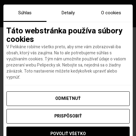
Súhlas
Detaily
O cookies
Táto webstránka používa súbory
cookies
V Pelikáne robíme všetko preto, aby sme vám zobrazovali iba
Značka:
tipy na vylet plzen
obsah, ktorý vás zaujíma. Na to ale potrebujeme súhlas s
využívaním cookies. Tým nám umožníte používať údaje o vašom
prezeraní webu Pelipecky.sk. Nebojte sa, nejedná sa o žiadny
záväzok. Toto nastavenie môžete kedykoľvek upraviť alebo
vypnúť.
ODMIETNUŤ
PRISPÔSOBIŤ
POVOLIŤ VŠETKO