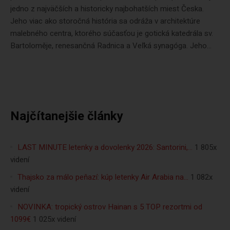
jedno z najväčších a historicky najbohatších miest Česka.
Jeho viac ako storočná história sa odráža v architektúre
malebného centra, ktorého súčasťou je gotická katedrála sv.
Bartoloměje, renesančná Radnica a Veľká synagóga. Jeho...
Najčítanejšie články
LAST MINUTE letenky a dovolenky 2026: Santorini,…
1 805x
videní
Thajsko za málo peňazí: kúp letenky Air Arabia na…
1 082x
videní
NOVINKA: tropický ostrov Hainan s 5 TOP rezortmi od
1099€
1 025x videní