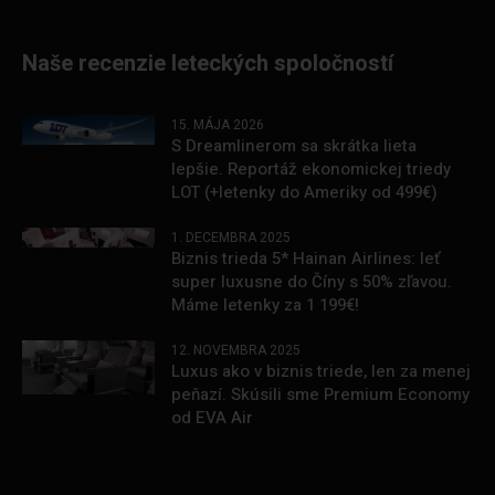
Naše recenzie leteckých spoločností
15. MÁJA 2026
S Dreamlinerom sa skrátka lieta
lepšie. Reportáž ekonomickej triedy
LOT (+letenky do Ameriky od 499€)
1. DECEMBRA 2025
Biznis trieda 5* Hainan Airlines: leť
super luxusne do Číny s 50% zľavou.
Máme letenky za 1 199€!
12. NOVEMBRA 2025
Luxus ako v biznis triede, len za menej
peňazí. Skúsili sme Premium Economy
od EVA Air