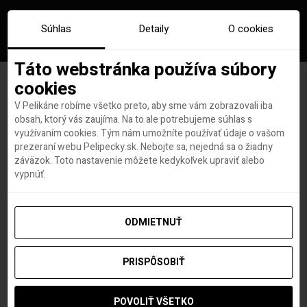
Súhlas
Detaily
O cookies
Táto webstránka používa súbory
cookies
V Pelikáne robíme všetko preto, aby sme vám zobrazovali iba
Značka:
Tipy a triky
obsah, ktorý vás zaujíma. Na to ale potrebujeme súhlas s
využívaním cookies. Tým nám umožníte používať údaje o vašom
disneyland
prezeraní webu Pelipecky.sk. Nebojte sa, nejedná sa o žiadny
záväzok. Toto nastavenie môžete kedykoľvek upraviť alebo
vypnúť.
ODMIETNUŤ
PRISPÔSOBIŤ
POVOLIŤ VŠETKO