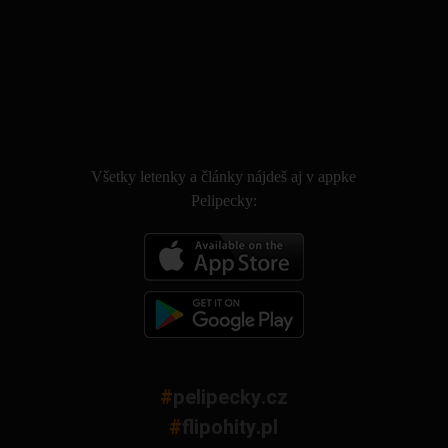
.
Všetky letenky a články nájdeš aj v appke
Pelipecky:
#
pelipecky.cz
#
flipohity.pl