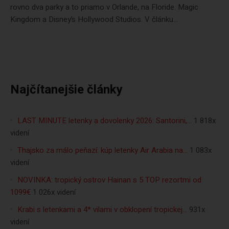
rovno dva parky a to priamo v Orlande, na Floride. Magic
Kingdom a Disney’s Hollywood Studios. V článku...
Najčítanejšie články
LAST MINUTE letenky a dovolenky 2026: Santorini,…
1 818x
videní
Thajsko za málo peňazí: kúp letenky Air Arabia na…
1 083x
videní
NOVINKA: tropický ostrov Hainan s 5 TOP rezortmi od
1099€
1 026x videní
Krabi s letenkami a 4* vilami v obklopení tropickej…
931x
videní