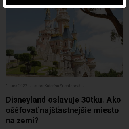
1. júna 2022
autor
Katarína Šuchterová
Disneyland oslavuje 30tku. Ako
ošéfovať najšťastnejšie miesto
na zemi?