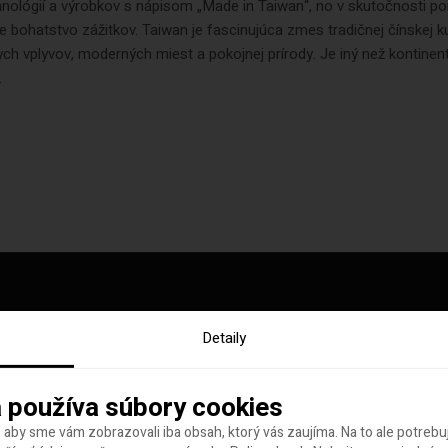
hnológií a výrobkov s nápisom „Made in Taiwan“, no v skutočnosti p
 bohatstvo zážitkov. Taiwan je fascinujúca zmes tradičnej čínskej ku
ych vplyvov, moderných miest a pokojnej prírody. Je iný než kontinen
.
Detaily
y tohto týždňa
 používa súbory cookies
 aby sme vám zobrazovali iba obsah, ktorý vás zaujíma. Na to ale potreb