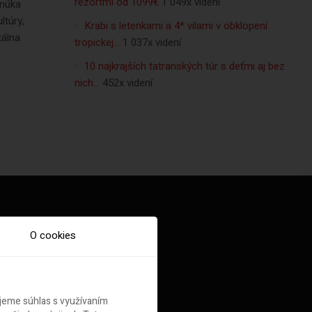
rezortmi od 1099€
1 049x videní
onúka
ltúry,
Krabi s letenkami a 4* vilami v obklopení
tálna
tropickej…
1 037x videní
10 najkrajších tatranských túr s deťmi aj bez
nich…
452x videní
O cookies
ujeme súhlas s využívaním