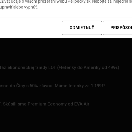
ívať údaje o vašom prezeraní webu Pelipecky.sk. Nebojte sa, nejedná sa
praviť alebo vypnúť.
ODMIETNUŤ
PRISPÔSO
rtáž ekonomickej triedy LOT (+letenky do Ameriky od 499€)
uxusne do Číny s 50% zľavou. Máme letenky za 1 199€!
zí. Skúsili sme Premium Economy od EVA Air