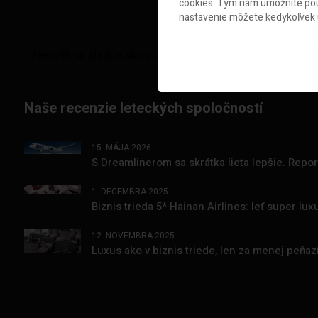
cookies. Tým nám umožníte použ
nastavenie môžete kedykoľvek u
Naše recenzie leteckých spoločností
15. MÁJA 2026
S Dreamlinerom sa skrátka lieta lepšie. Repo
1. DECEMBRA 2025
Biznis trieda 5* Hainan Airlines: leť super l
12. NOVEMBRA 2025
Luxus ako v biznis triede, len za menej peňa