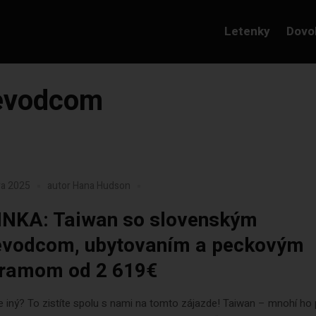
Letenky
Dovo
ievodcom
ra 2025
autor
Hana Hudson
NKA: Taiwan so slovenským
evodcom, ubytovaním a peckovým
ramom od 2 619€
e iný? To zistíte spolu s nami na tomto zájazde! Taiwan – mnohí ho