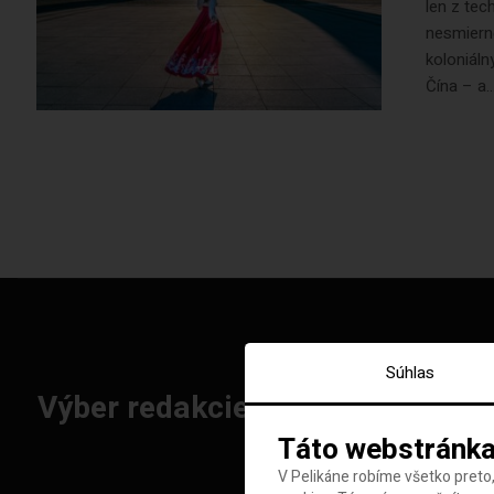
len z tec
nesmierne
koloniáln
Čína – a..
Súhlas
Výber redakcie: Najlepšie letenk
Táto webstránka
V Pelikáne robíme všetko preto,