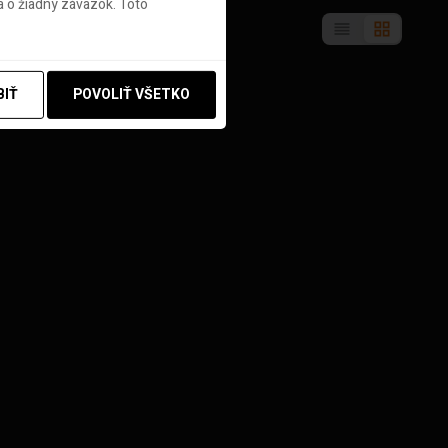
 o žiadny záväzok. Toto
BIŤ
POVOLIŤ VŠETKO