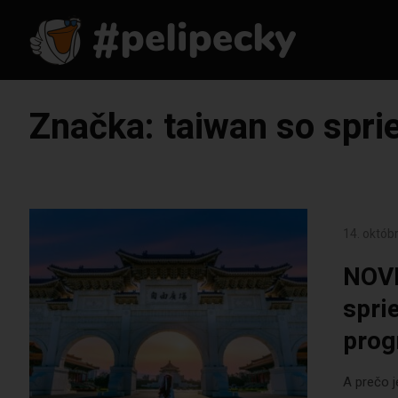
Značka:
taiwan so spr
14. októb
NOVI
spri
prog
A prečo j