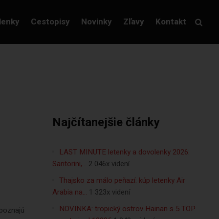
lenky
Cestopisy
Novinky
Zľavy
Kontakt
Najčítanejšie články
LAST MINUTE letenky a dovolenky 2026:
Santorini,…
2 046x videní
Thajsko za málo peňazí: kúp letenky Air
Arabia na…
1 323x videní
NOVINKA: tropický ostrov Hainan s 5 TOP
 poznajú