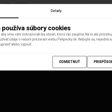
 v čase od 19:15...
Detaily
 používa súbory cookies
 aby sme vám zobrazovali iba obsah, ktorý vás zaujíma. Na to ale potreb
ívať údaje o vašom prezeraní webu Pelipecky.sk. Nebojte sa, nejedná sa
praviť alebo vypnúť.
y tohto týždňa
ODMIETNUŤ
PRISPÔSO