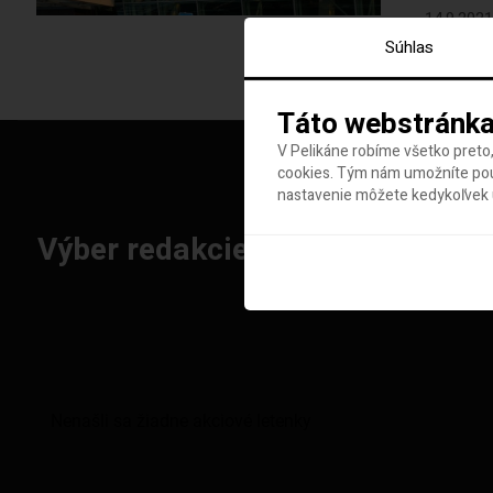
14.9.2021
Súhlas
Táto webstránka
V Pelikáne robíme všetko preto,
cookies. Tým nám umožníte použ
nastavenie môžete kedykoľvek u
Výber redakcie: Najlepšie letenk