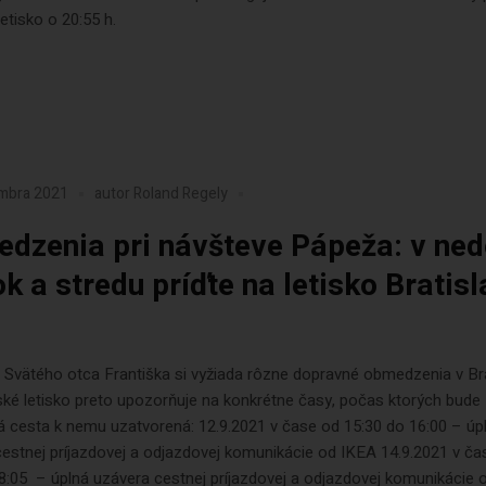
etisko o 20:55 h.
embra 2021
autor
Roland Regely
dzenia pri návšteve Pápeža: v ned
ok a stredu príďte na letisko Bratis
Svätého otca Františka si vyžiada rôzne dopravné obmedzenia v Bra
ské letisko preto upozorňuje na konkrétne časy, počas ktorých bude
á cesta k nemu uzatvorená: 12.9.2021 v čase od 15:30 do 16:00 – úp
estnej príjazdovej a odjazdovej komunikácie od IKEA 14.9.2021 v ča
8:05 – úplná uzávera cestnej príjazdovej a odjazdovej komunikácie 