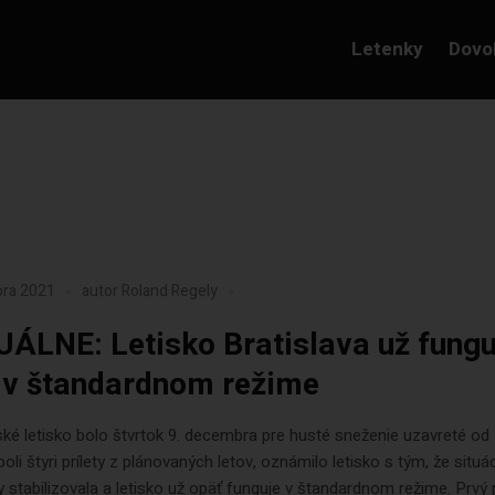
Letenky
Dovo
bra 2021
autor
Roland Regely
ÁLNE: Letisko Bratislava už fungu
 v štandardnom režime
ské letisko bolo štvrtok 9. decembra pre husté sneženie uzavreté od 
oli štyri prílety z plánovaných letov, oznámilo letisko s tým, že situá
y stabilizovala a letisko už opäť funguje v štandardnom režime. Prvý p