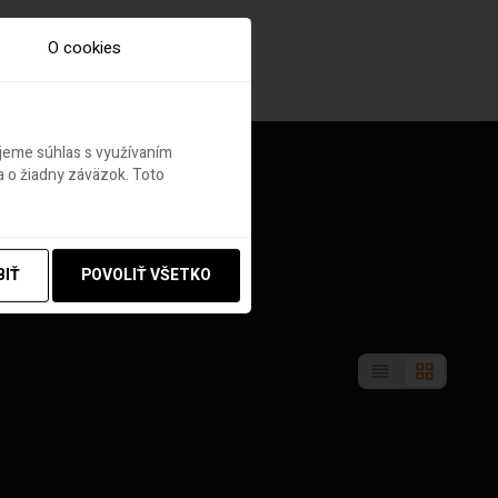
O cookies
ujeme súhlas s využívaním
 o žiadny záväzok. Toto
BIŤ
POVOLIŤ VŠETKO