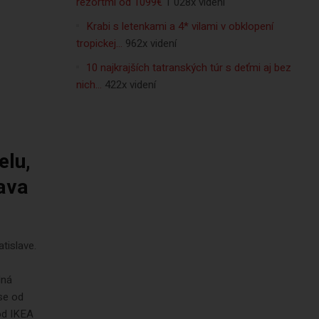
rezortmi od 1099€
1 028x videní
Krabi s letenkami a 4* vilami v obklopení
tropickej…
962x videní
10 najkrajších tatranských túr s deťmi aj bez
nich…
422x videní
elu,
lava
tislave.
lná
se od
od IKEA