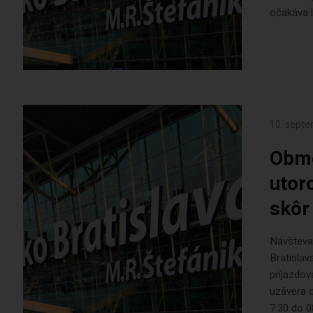
očakáva l
10. sept
Obme
utor
skôr
Návšteva 
Bratislav
príjazdov
uzávera c
7:30 do 0