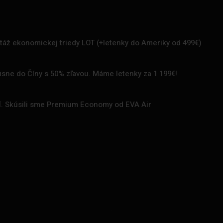
rtáž ekonomickej triedy LOT (+letenky do Ameriky od 499€)
uxusne do Číny s 50% zľavou. Máme letenky za 1 199€!
zí. Skúsili sme Premium Economy od EVA Air
.