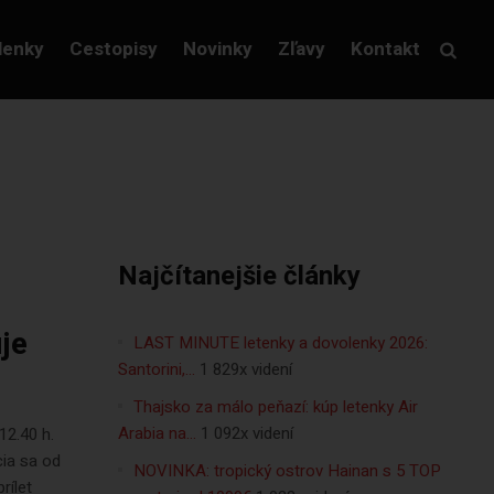
lenky
Cestopisy
Novinky
Zľavy
Kontakt
Najčítanejšie články
je
LAST MINUTE letenky a dovolenky 2026:
Santorini,…
1 829x videní
Thajsko za málo peňazí: kúp letenky Air
Arabia na…
1 092x videní
12.40 h.
cia sa od
NOVINKA: tropický ostrov Hainan s 5 TOP
rílet