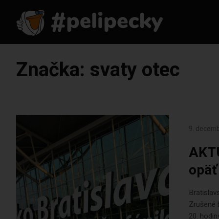
Značka:
svaty otec
9. decem
AKTU
opäť
Bratislav
Zrušené b
20. hodin