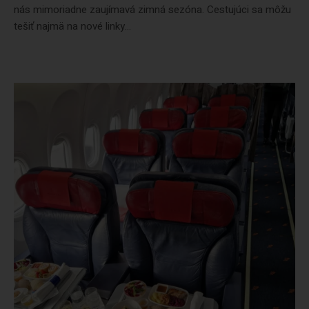
nás mimoriadne zaujímavá zimná sezóna. Cestujúci sa môžu
tešiť najmä na nové linky...