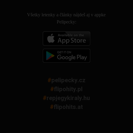
.
Všetky letenky a články nájdeš aj v appke
Pelipecky:
#
pelipecky.cz
#
flipohity.pl
#
repjegykiraly.hu
#
flipohits.at