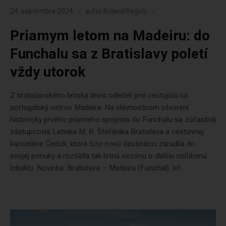
24. septembra 2024
autor
Roland Regely
Priamym letom na Madeiru: do
Funchalu sa z Bratislavy poletí
vždy utorok
Z bratislavského letiska dnes odleteli prví cestujúci na
portugalský ostrov Madeira. Na slávnostnom otvorení
historicky prvého priameho spojenia do Funchalu sa zúčastnili
zástupcovia Letiska M. R. Štefánika Bratislava a cestovnej
kancelárie Čedok, ktorá túto novú destináciu zaradila do
svojej ponuky a rozšírila tak letnú sezónu o ďalšiu obľúbenú
lokalitu. Novinka: Bratislava – Madeira (Funchal): let...