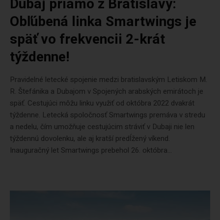
Dubaj priamo z Bratislavy:
Obľúbená linka Smartwings je
späť vo frekvencii 2-krát
týždenne!
Pravidelné letecké spojenie medzi bratislavským Letiskom M.
R. Štefánika a Dubajom v Spojených arabských emirátoch je
späť. Cestujúci môžu linku využiť od októbra 2022 dvakrát
týždenne. Letecká spoločnosť Smartwings premáva v stredu
a nedelu, čím umožňuje cestujúcim stráviť v Dubaji nie len
týždennú dovolenku, ale aj kratší predĺžený víkend.
Inauguračný let Smartwings prebehol 26. októbra...