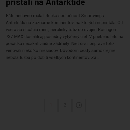
pristáli na Antarktíde
Ešte nedávno mala letecká spoločnosť Smartwings
Antarktídu na zozname kontinentov, na ktorých nepristála. Od
včera sa situácia mení, aerolinky totiž so svojim Boeingom
737 MAX dosiahli aj posledný vytýčený cieľ. V priebehu letu na
posádku nečakali žiadne zádrhely. Niet divu, príprave totiž
venovali niekoľko mesiacov. Dôvodom cesty samozrejme
nebola túžba po dobití všetkých kontinentov. Za...
1
2