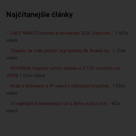
Najčítanejšie články
LAST MINUTE letenky a dovolenky 2026: Santorini,…
1 903x
videní
Thajsko za málo peňazí: kúp letenky Air Arabia na…
1 104x
videní
NOVINKA: tropický ostrov Hainan s 5 TOP rezortmi od
1099€
1 033x videní
Krabi s letenkami a 4* vilami v obklopení tropickej…
1 005x
videní
10 najkrajších tatranských túr s deťmi aj bez nich…
432x
videní