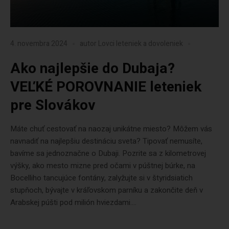
4. novembra 2024
autor
Lovci leteniek a dovoleniek
Ako najlepšie do Dubaja?
VEĽKÉ POROVNANIE leteniek
pre Slovákov
Máte chuť cestovať na naozaj unikátne miesto? Môžem vás
navnadiť na najlepšiu destináciu sveta? Tipovať nemusíte,
bavíme sa jednoznačne o Dubaji. Pozrite sa z kilometrovej
výšky, ako mesto mizne pred očami v púštnej búrke, na
Bocelliho tancujúce fontány, zalyžujte si v štyridsiatich
stupňoch, bývajte v kráľovskom parníku a zakončite deň v
Arabskej púšti pod milión hviezdami....