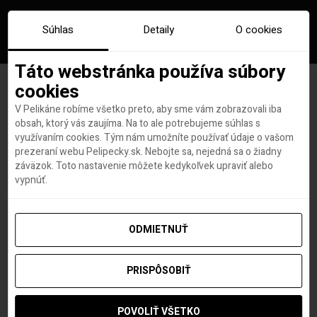
Súhlas
Detaily
O cookies
Táto webstránka používa súbory
cookies
V Pelikáne robíme všetko preto, aby sme vám zobrazovali iba
Značka:
smartwings
obsah, ktorý vás zaujíma. Na to ale potrebujeme súhlas s
využívaním cookies. Tým nám umožníte používať údaje o vašom
prezeraní webu Pelipecky.sk. Nebojte sa, nejedná sa o žiadny
záväzok. Toto nastavenie môžete kedykoľvek upraviť alebo
vypnúť.
ODMIETNUŤ
PRISPÔSOBIŤ
POVOLIŤ VŠETKO