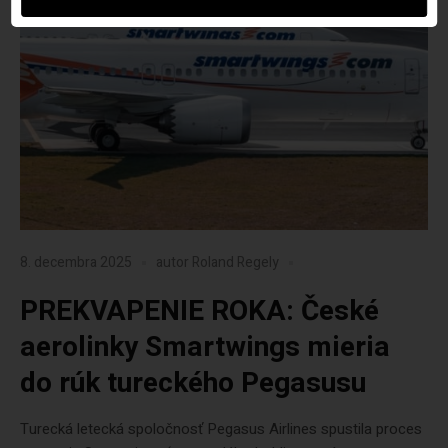
8. decembra 2025
autor
Roland Regely
PREKVAPENIE ROKA: České
aerolinky Smartwings mieria
do rúk tureckého Pegasusu
Turecká letecká spoločnosť Pegasus Airlines spustila proces