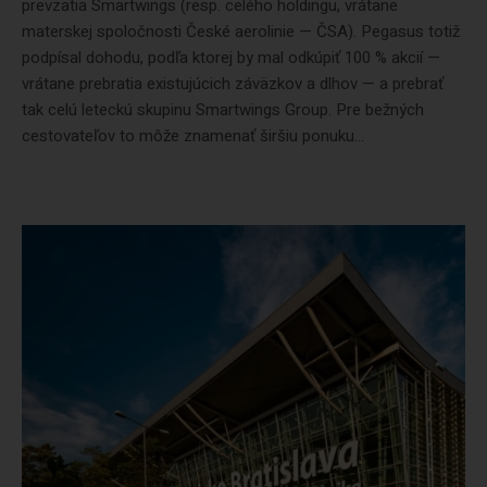
prevzatia Smartwings (resp. celého holdingu, vrátane
materskej spoločnosti České aerolinie — ČSA). Pegasus totiž
podpísal dohodu, podľa ktorej by mal odkúpiť 100 % akcií —
vrátane prebratia existujúcich záväzkov a dlhov — a prebrať
tak celú leteckú skupinu Smartwings Group. Pre bežných
cestovateľov to môže znamenať širšiu ponuku...