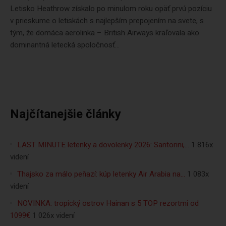
Letisko Heathrow získalo po minulom roku opäť prvú pozíciu
v prieskume o letiskách s najlepším prepojením na svete, s
tým, že domáca aerolinka – British Airways kraľovala ako
dominantná letecká spoločnosť...
Najčítanejšie články
LAST MINUTE letenky a dovolenky 2026: Santorini,…
1 816x
videní
Thajsko za málo peňazí: kúp letenky Air Arabia na…
1 083x
videní
NOVINKA: tropický ostrov Hainan s 5 TOP rezortmi od
1099€
1 026x videní