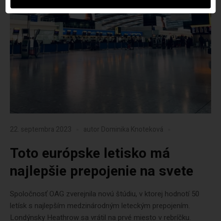
22. septembra 2023
autor
Dominika Knoteková
Toto európske letisko má
najlepšie prepojenie na svete
Spoločnosť OAG zverejnila novú štúdiu, v ktorej hodnotí 50
letísk s najlepším medzinárodným leteckým prepojením.
Londýnsky Heathrow sa vrátil na prvé miesto v rebríčku.