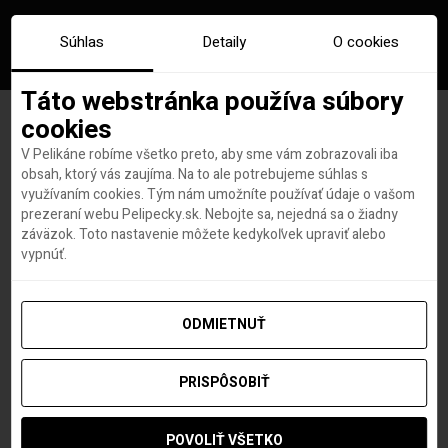
Súhlas
Detaily
O cookies
Táto webstránka používa súbory
cookies
V Pelikáne robíme všetko preto, aby sme vám zobrazovali iba
Značka:
shiphol
obsah, ktorý vás zaujíma. Na to ale potrebujeme súhlas s
využívaním cookies. Tým nám umožníte používať údaje o vašom
prezeraní webu Pelipecky.sk. Nebojte sa, nejedná sa o žiadny
záväzok. Toto nastavenie môžete kedykoľvek upraviť alebo
vypnúť.
ODMIETNUŤ
PRISPÔSOBIŤ
POVOLIŤ VŠETKO