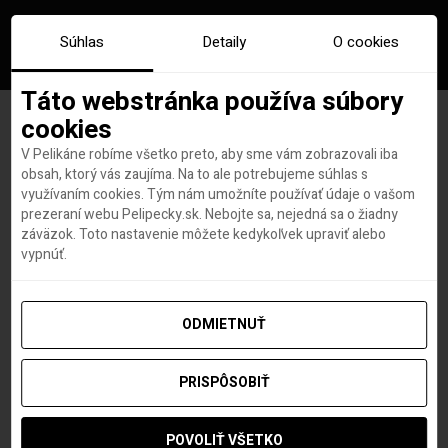
Súhlas
Detaily
O cookies
Táto webstránka používa súbory
cookies
V Pelikáne robíme všetko preto, aby sme vám zobrazovali iba
Značka:
salzburg
obsah, ktorý vás zaujíma. Na to ale potrebujeme súhlas s
využívaním cookies. Tým nám umožníte používať údaje o vašom
prezeraní webu Pelipecky.sk. Nebojte sa, nejedná sa o žiadny
záväzok. Toto nastavenie môžete kedykoľvek upraviť alebo
vypnúť.
ODMIETNUŤ
PRISPÔSOBIŤ
POVOLIŤ VŠETKO