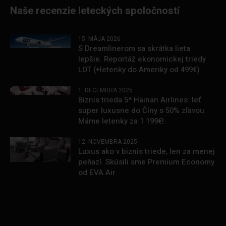
Naše recenzie leteckých spoločností
15. MÁJA 2026
S Dreamlinerom sa skrátka lieta
lepšie. Reportáž ekonomickej triedy
LOT (+letenky do Ameriky od 499€)
1. DECEMBRA 2025
Biznis trieda 5* Hainan Airlines: leť
super luxusne do Číny s 50% zľavou.
Máme letenky za 1 199€!
12. NOVEMBRA 2025
Luxus ako v biznis triede, len za menej
peňazí. Skúsili sme Premium Economy
od EVA Air