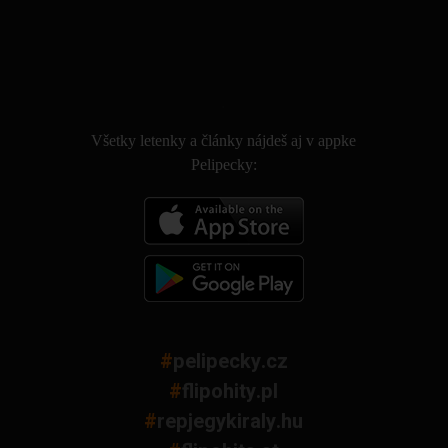
.
Všetky letenky a články nájdeš aj v appke
Pelipecky:
#
pelipecky.cz
#
flipohity.pl
#
repjegykiraly.hu