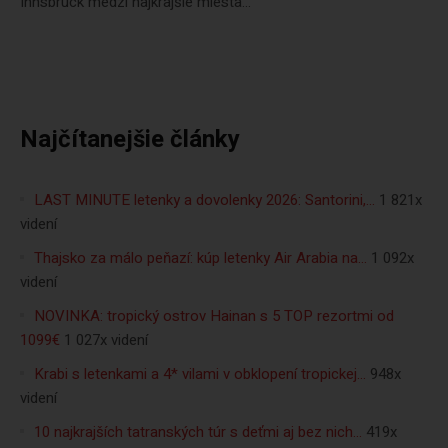
Innsbruck medzi najkrajšie miesta...
Najčítanejšie články
LAST MINUTE letenky a dovolenky 2026: Santorini,…
1 821x
videní
Thajsko za málo peňazí: kúp letenky Air Arabia na…
1 092x
videní
NOVINKA: tropický ostrov Hainan s 5 TOP rezortmi od
1099€
1 027x videní
Krabi s letenkami a 4* vilami v obklopení tropickej…
948x
videní
10 najkrajších tatranských túr s deťmi aj bez nich…
419x