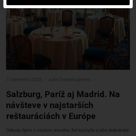
7. septembra 2023
autor
Diana Burgerová
Salzburg, Paríž aj Madrid. Na
návšteve v najstarších
reštauráciách v Európe
Odkedy žijem s mužom, ktorého živí kuchyňa a jeho kulinárske