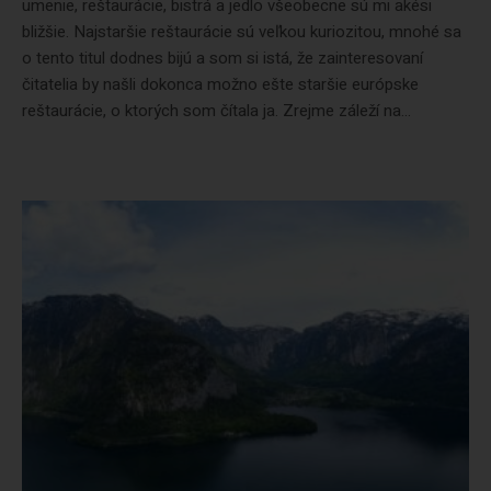
umenie, reštaurácie, bistrá a jedlo všeobecne sú mi akési
bližšie. Najstaršie reštaurácie sú veľkou kuriozitou, mnohé sa
o tento titul dodnes bijú a som si istá, že zainteresovaní
čitatelia by našli dokonca možno ešte staršie európske
reštaurácie, o ktorých som čítala ja. Zrejme záleží na...