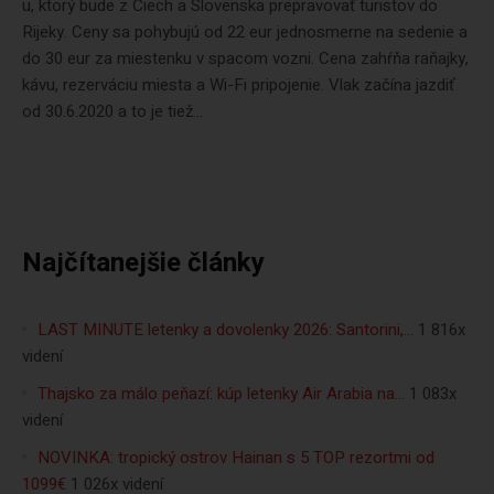
u, ktorý bude z Čiech a Slovenska prepravovať turistov do
Rijeky. Ceny sa pohybujú od 22 eur jednosmerne na sedenie a
do 30 eur za miestenku v spacom vozni. Cena zahŕňa raňajky,
kávu, rezerváciu miesta a Wi-Fi pripojenie. Vlak začína jazdiť
od 30.6.2020 a to je tiež...
Najčítanejšie články
LAST MINUTE letenky a dovolenky 2026: Santorini,…
1 816x
videní
Thajsko za málo peňazí: kúp letenky Air Arabia na…
1 083x
videní
NOVINKA: tropický ostrov Hainan s 5 TOP rezortmi od
1099€
1 026x videní