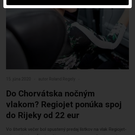
15. júna 2020
autor
Roland Regely
Do Chorvátska nočným
vlakom? Regiojet ponúka spoj
do Rijeky od 22 eur
Vo štvrtok večer bol spustený predaj lístkov na vlak Regiojet-