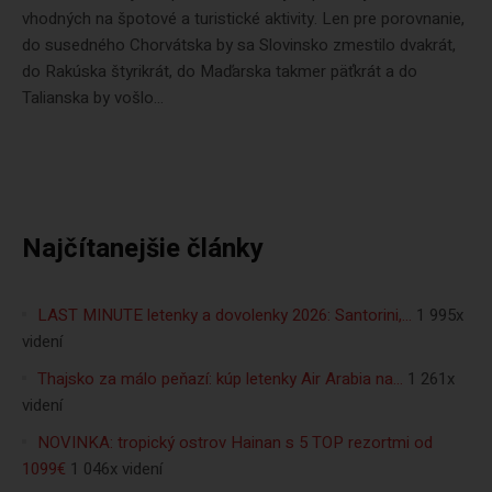
vhodných na špotové a turistické aktivity. Len pre porovnanie,
do susedného Chorvátska by sa Slovinsko zmestilo dvakrát,
do Rakúska štyrikrát, do Maďarska takmer päťkrát a do
Talianska by vošlo...
Najčítanejšie články
LAST MINUTE letenky a dovolenky 2026: Santorini,…
1 995x
videní
Thajsko za málo peňazí: kúp letenky Air Arabia na…
1 261x
videní
NOVINKA: tropický ostrov Hainan s 5 TOP rezortmi od
1099€
1 046x videní