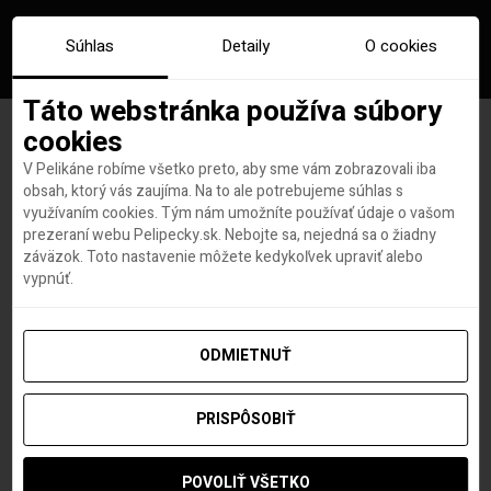
Súhlas
Detaily
O cookies
Táto webstránka používa súbory
cookies
V Pelikáne robíme všetko preto, aby sme vám zobrazovali iba
Značka:
rafting
obsah, ktorý vás zaujíma. Na to ale potrebujeme súhlas s
využívaním cookies. Tým nám umožníte používať údaje o vašom
prezeraní webu Pelipecky.sk. Nebojte sa, nejedná sa o žiadny
záväzok. Toto nastavenie môžete kedykoľvek upraviť alebo
vypnúť.
ODMIETNUŤ
PRISPÔSOBIŤ
POVOLIŤ VŠETKO