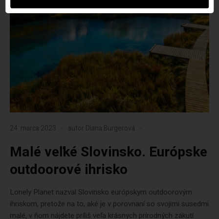
24. marca 2023
autor
Diana Burgerová
Malé veľké Slovinsko. Európske
outdoorové ihrisko
Lonely Planet nazval Slovinsko európskym outdoorovým
ihriskom, pretože na to, aké je v porovnaní so svojimi susedmi
malé, v ňom nájdete príliš veľa krásnych prírodných zákutí