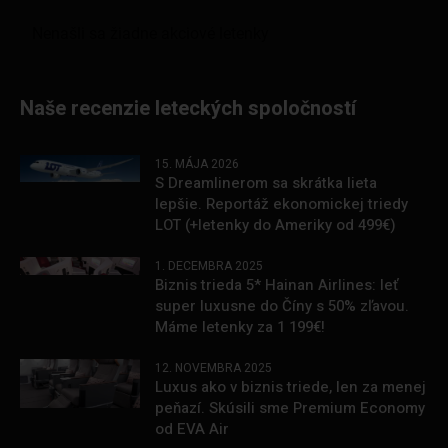
Naše recenzie leteckých spoločností
15. MÁJA 2026
S Dreamlinerom sa skrátka lieta
lepšie. Reportáž ekonomickej triedy
LOT (+letenky do Ameriky od 499€)
1. DECEMBRA 2025
Biznis trieda 5* Hainan Airlines: leť
super luxusne do Číny s 50% zľavou.
Máme letenky za 1 199€!
12. NOVEMBRA 2025
Luxus ako v biznis triede, len za menej
peňazí. Skúsili sme Premium Economy
od EVA Air