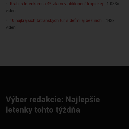
Krabi s letenkami a 4* vilami v obklopení tropickej…
1 033x
videní
10 najkrajších tatranských túr s deťmi aj bez nich…
442x
videní
Výber redakcie: Najlepšie
letenky tohto týždňa