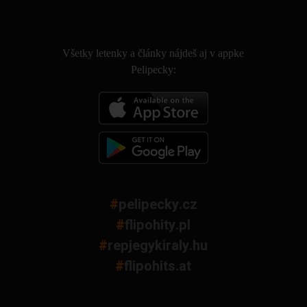
.
Všetky letenky a články nájdeš aj v appke
Pelipecky:
#
pelipecky.cz
#
flipohity.pl
#
repjegykiraly.hu
#
flipohits.at