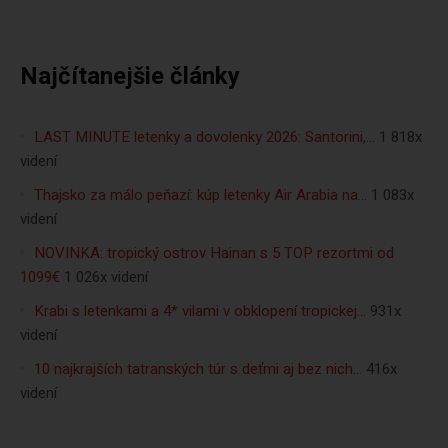
Najčítanejšie články
LAST MINUTE letenky a dovolenky 2026: Santorini,…
1 818x
videní
Thajsko za málo peňazí: kúp letenky Air Arabia na…
1 083x
videní
NOVINKA: tropický ostrov Hainan s 5 TOP rezortmi od
1099€
1 026x videní
Krabi s letenkami a 4* vilami v obklopení tropickej…
931x
videní
10 najkrajších tatranských túr s deťmi aj bez nich…
416x
videní