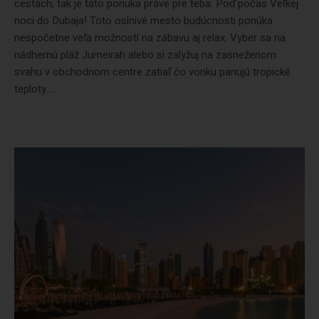
cestách, tak je táto ponuka práve pre teba. Poď počas Veľkej
noci do Dubaja! Toto oslnivé mesto budúcnosti ponúka
nespočetne veľa možností na zábavu aj relax. Vyber sa na
nádhernú pláž Jumeirah alebo si zalyžuj na zasneženom
svahu v obchodnom centre zatiaľ čo vonku panujú tropické
teploty....