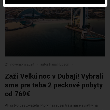
21. novembra 2024
autor
Hana Hudson
Zaži Veľkú noc v Dubaji! Vybrali
sme pre teba 2 peckové pobyty
od 769€
Ak si typ cestovateľa, ktorý najradšej trávi naše sviatky na