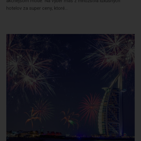
akčnejšom móde. Na výber máš z množstva luxusných
hotelov za super ceny, ktoré...