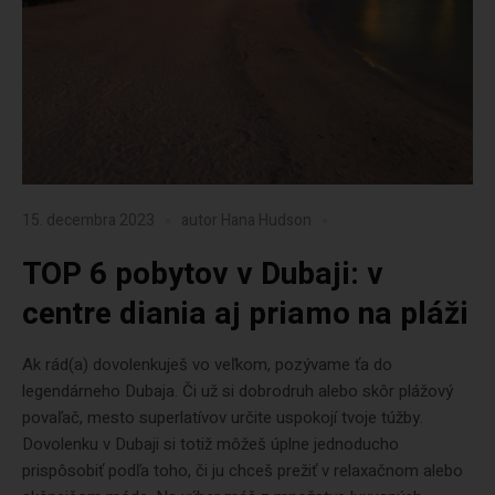
15. decembra 2023
autor
Hana Hudson
TOP 6 pobytov v Dubaji: v
centre diania aj priamo na pláži
Ak rád(a) dovolenkuješ vo veľkom, pozývame ťa do
legendárneho Dubaja. Či už si dobrodruh alebo skôr plážový
povaľač, mesto superlatívov určite uspokojí tvoje túžby.
Dovolenku v Dubaji si totiž môžeš úplne jednoducho
prispôsobiť podľa toho, či ju chceš prežiť v relaxačnom alebo