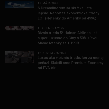
15. MÁJA 2026
S Dreamlinerom sa skrátka lieta
lepšie. Reportáž ekonomickej triedy
LOT (+letenky do Ameriky od 499€)
1. DECEMBRA 2025
Biznis trieda 5* Hainan Airlines: leť
super luxusne do Číny s 50% zľavou.
Máme letenky za 1 199€!
12. NOVEMBRA 2025
Luxus ako v biznis triede, len za menej
peňazí. Skúsili sme Premium Economy
od EVA Air