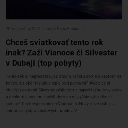
20. decembra 2022
autor
Hana Hudson
Chceš sviatkovať tento rok
inak? Zaži Vianoce či Silvester
v Dubaji (top pobyty)
Tento rok si nepredstavuješ štedrú večeru doma s kaprom na
tanieri, ale skôr niekde v teple pod palmami? Alebo by si
chcel(a) okoreniť Silvester výhľadom z najvyššej budovy sveta
a drinkom v bazéne s výhľadom na najvyššie vyhliadkové
koleso? Rezervuj termín na Vianoce či Nový rok v Dubaji v
jednom z týchto peckových hotelov. V...