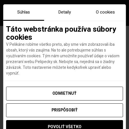
Súhlas
Detaily
O cookies
Táto webstránka používa súbory
cookies
V Pelikáne robíme všetko preto, aby sme vám zobrazovali iba
Značka:
pobyty dubaj
obsah, ktorý vás zaujíma. Na to ale potrebujeme súhlas s
využívaním cookies. Tým nám umožníte používať údaje o vašom
prezeraní webu Pelipecky.sk. Nebojte sa, nejedná sa o žiadny
záväzok. Toto nastavenie môžete kedykoľvek upraviť alebo
vypnúť.
ODMIETNUŤ
PRISPÔSOBIŤ
POVOLIŤ VŠETKO