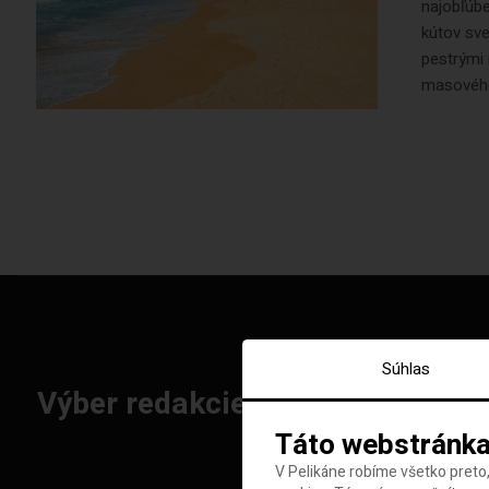
najobľúbe
kútov sve
pestrými 
masového 
Súhlas
Výber redakcie: Najlepšie letenk
Táto webstránka
V Pelikáne robíme všetko preto,