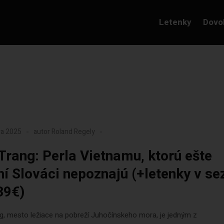
Letenky
Dovo
ra 2025
autor
Roland Regely
Trang: Perla Vietnamu, ktorú ešte
í Slováci nepoznajú (+letenky v se
39€)
g, mesto ležiace na pobreží Juhočínskeho mora, je jedným z