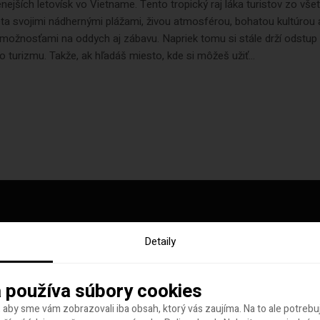
nejších letovísk vo Vietname. Tento tropický raj láka turistov zo vše
ta svojimi nádhernými plážami, živou atmosférou, bohatou kultúrou 
možnosťami na oddych aj zábavu. Napriek tomu si stále drží odstup
turizmu. Takže, ak hľadáš miesto, kde si môžeš užiť...
Detaily
y tohto týždňa
 používa súbory cookies
 aby sme vám zobrazovali iba obsah, ktorý vás zaujíma. Na to ale potreb