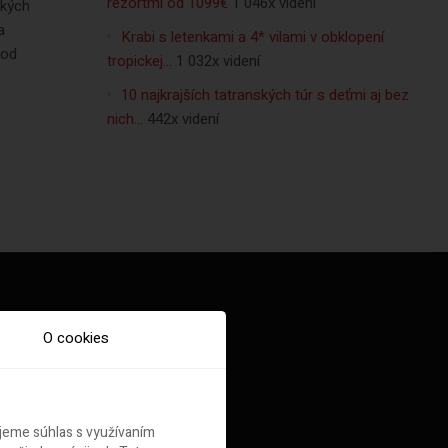
rezortmi od 1099€
1 046x videní
tkých
a
Krabi s letenkami a 4* vilami v obklopení
 od
tropickej…
1 032x videní
10 najkrajších tatranských túr s deťmi aj bez
nich…
442x videní
O cookies
ujeme súhlas s využívaním