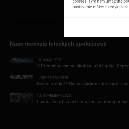
cookies. Tým nám umožníte použ
nastavenie môžete kedykoľvek u
Naše recenzie leteckých spoločností
15. MÁJA 2026
S Dreamlinerom sa skrátka lieta lepšie. Repo
1. DECEMBRA 2025
Biznis trieda 5* Hainan Airlines: leť super l
12. NOVEMBRA 2025
Luxus ako v biznis triede, len za menej peňa