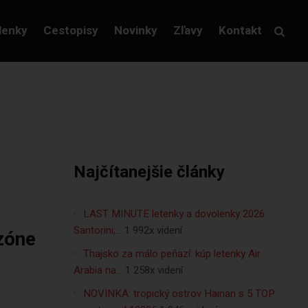
lenky
Cestopisy
Novinky
Zľavy
Kontakt
Najčítanejšie články
LAST MINUTE letenky a dovolenky 2026:
Santorini,…
1 992x videní
zóne
Thajsko za málo peňazí: kúp letenky Air
Arabia na…
1 258x videní
NOVINKA: tropický ostrov Hainan s 5 TOP