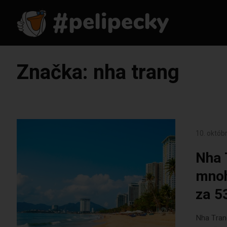
Značka:
nha trang
10. októb
Nha 
mnoh
za 5
Nha Tran