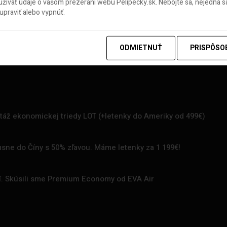
ívať údaje o vašom prezeraní webu Pelipecky.sk. Nebojte sa, nejedná sa
praviť alebo vypnúť.
ODMIETNUŤ
PRISPÔSO
rtáž ekonomickej triedy LOT (+letenky do Ameriky od 499€)
uxusne do Číny s 50% zľavou. Máme letenky za 1 199€!
zí. Skúsili sme Premium Economy od EVA Air