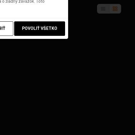
 o žiadny záväzok. Toto
BIŤ
POVOLIŤ VŠETKO