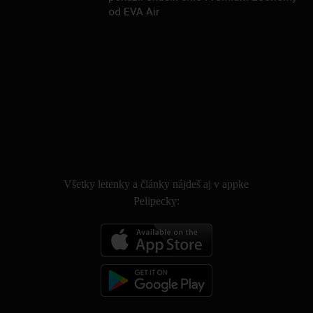
od EVA Air
.
Všetky letenky a články nájdeš aj v appke
Pelipecky: