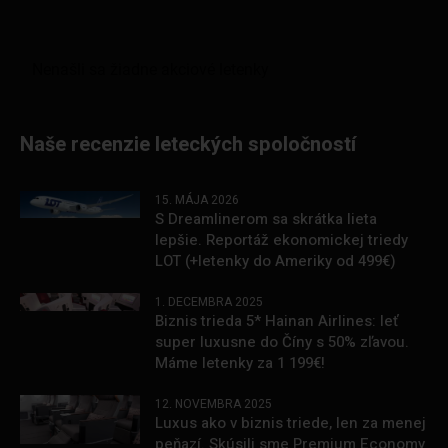
Naše recenzie leteckých spoločností
15. MÁJA 2026
S Dreamlinerom sa skrátka lieta
lepšie. Reportáž ekonomickej triedy
LOT (+letenky do Ameriky od 499€)
1. DECEMBRA 2025
Biznis trieda 5* Hainan Airlines: leť
super luxusne do Číny s 50% zľavou.
Máme letenky za 1 199€!
12. NOVEMBRA 2025
Luxus ako v biznis triede, len za menej
peňazí. Skúsili sme Premium Economy