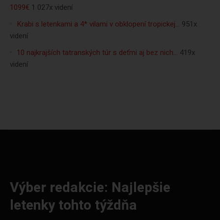
1099€
1 027x videní
Krabi s letenkami a 4* vilami v obklopení tropickej…
951x
videní
10 najkrajších tatranských túr s deťmi aj bez nich…
419x
videní
Výber redakcie: Najlepšie
letenky tohto týždňa