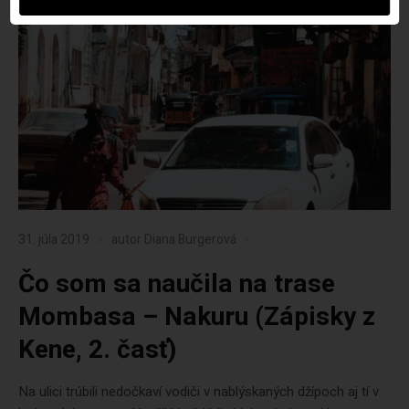
31. júla 2019
autor
Diana Burgerová
Čo som sa naučila na trase
Mombasa – Nakuru (Zápisky z
Kene, 2. časť)
Na ulici trúbili nedočkaví vodiči v nablýskaných džípoch aj tí v