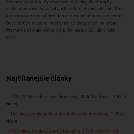
hrdzavých matatu. Využijú každú štrbinku, do ktorej by
neskúsený vodič nezašiel ani bicyklom. Biznis je biznis. Kto
pozbiera viac cestujúcich, ten si odnesie domov viac peňazí.
Bolo horúco a dusno, hoci slnko už ustupovalo na západ.
Premávka nemala konca kraja. Bol piatok, 22. júla v roku
2017....
Najčítanejšie články
LAST MINUTE letenky a dovolenky 2026: Santorini,…
1 821x
videní
Thajsko za málo peňazí: kúp letenky Air Arabia na…
1 092x
videní
NOVINKA: tropický ostrov Hainan s 5 TOP rezortmi od