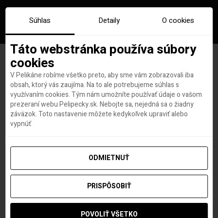
Súhlas
Detaily
O cookies
Táto webstránka používa súbory
cookies
V Pelikáne robíme všetko preto, aby sme vám zobrazovali iba
Značka:
nakuru
obsah, ktorý vás zaujíma. Na to ale potrebujeme súhlas s
využívaním cookies. Tým nám umožníte používať údaje o vašom
prezeraní webu Pelipecky.sk. Nebojte sa, nejedná sa o žiadny
záväzok. Toto nastavenie môžete kedykoľvek upraviť alebo
vypnúť.
ODMIETNUŤ
PRISPÔSOBIŤ
POVOLIŤ VŠETKO