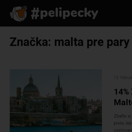
Značka:
malta pre pary
13. febru
14% 
Malte
Zbaľte si
preto, le
cestovani