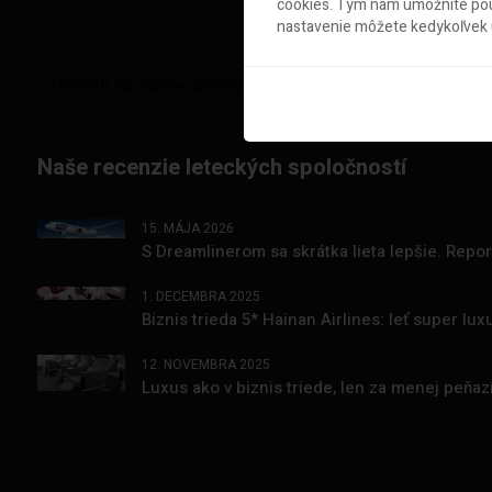
cookies. Tým nám umožníte použ
nastavenie môžete kedykoľvek u
Naše recenzie leteckých spoločností
15. MÁJA 2026
S Dreamlinerom sa skrátka lieta lepšie. Repo
1. DECEMBRA 2025
Biznis trieda 5* Hainan Airlines: leť super l
12. NOVEMBRA 2025
Luxus ako v biznis triede, len za menej peňa