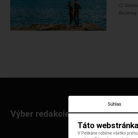
🙂 Dnešný
Rezervuj 
Súhlas
Výber redakcie: Najlepšie letenk
Táto webstránka
V Pelikáne robíme všetko preto,