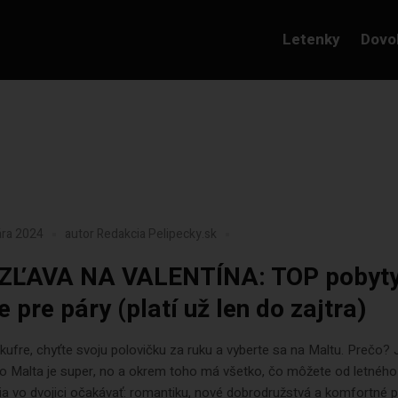
Letenky
Dovo
ára 2024
autor
Redakcia Pelipecky.sk
ZĽAVA NA VALENTÍNA: TOP pobyty
 pre páry (platí už len do zajtra)
 kufre, chyťte svoju polovičku za ruku a vyberte sa na Maltu. Prečo?
bo Malta je super, no a okrem toho má všetko, čo môžete od letného
a vo dvojici očakávať: romantiku, nové dobrodružstvá a komfortné p