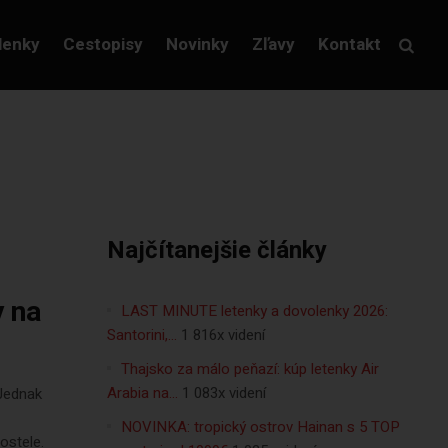
lenky
Cestopisy
Novinky
Zľavy
Kontakt
Najčítanejšie články
 na
LAST MINUTE letenky a dovolenky 2026:
Santorini,…
1 816x videní
Thajsko za málo peňazí: kúp letenky Air
Arabia na…
1 083x videní
 Jednak
NOVINKA: tropický ostrov Hainan s 5 TOP
ostele.