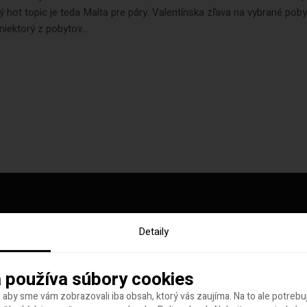
 hot topic je teda Malta pre páry. Valentínska zľava na vybrané poby
niektorý z pobytov...
Detaily
y tohto týždňa
 používa súbory cookies
 aby sme vám zobrazovali iba obsah, ktorý vás zaujíma. Na to ale potreb