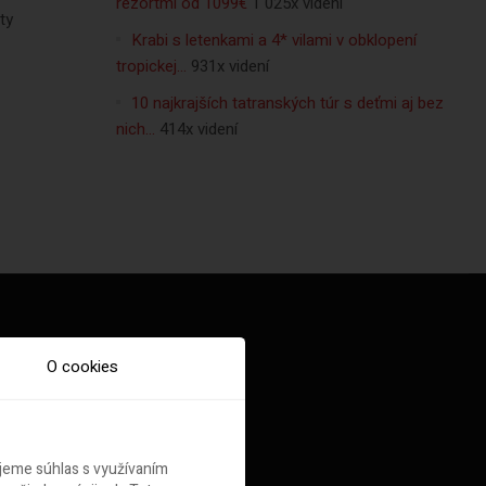
rezortmi od 1099€
1 025x videní
ty
Krabi s letenkami a 4* vilami v obklopení
tropickej…
931x videní
10 najkrajších tatranských túr s deťmi aj bez
nich…
414x videní
O cookies
ujeme súhlas s využívaním