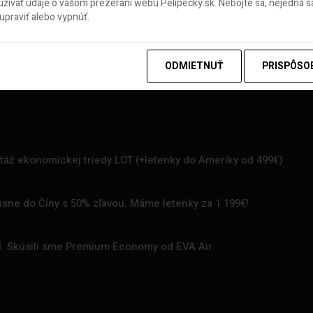
ívať údaje o vašom prezeraní webu Pelipecky.sk. Nebojte sa, nejedná sa
praviť alebo vypnúť.
ODMIETNUŤ
PRISPÔSO
rtáž ekonomickej triedy LOT (+letenky do Ameriky od 499€)
uxusne do Číny s 50% zľavou. Máme letenky za 1 199€!
zí. Skúsili sme Premium Economy od EVA Air