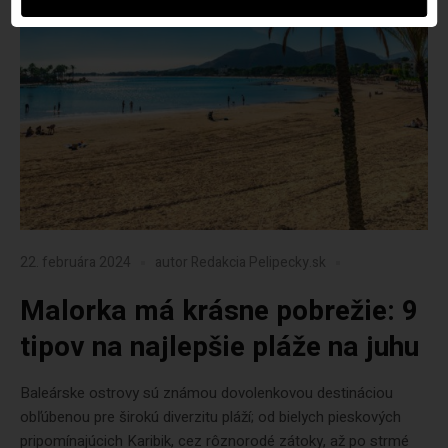
22. februára 2024
autor
Redakcia Pelipecky.sk
Malorka má krásne pobrežie: 9
tipov na najlepšie pláže na juhu
Baleárske ostrovy sú známou dovolenkovou destináciou
obľúbenou pre širokú diverzitu pláží; od bielych pieskových
pripomínajúcich Karibik, cez rôznorodé zátoky, až po strmé