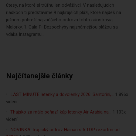
útesy, na ktoré si trúfnu len odvážlivci. V nasledujúcich
riadkoch ti predstavíme 9 najkrajších pláží, ktoré nájdeš na
južnom pobreží najväčšieho ostrova tohto súostrovia,
Malorky. 1. Cala Pi Bezpochyby najznámejšou plážou sa
vďaka Instagramu...
Najčítanejšie články
LAST MINUTE letenky a dovolenky 2026: Santorini,…
1 896x
videní
Thajsko za málo peňazí: kúp letenky Air Arabia na…
1 103x
videní
NOVINKA: tropický ostrov Hainan s 5 TOP rezortmi od