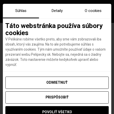
Súhlas
Detaily
O cookies
Táto webstránka používa súbory
cookies
V Pelikáne robíme všetko preto, aby sme vám zobrazovali iba
Značka:
malorka plaze
obsah, ktorý vás zaujíma. Na to ale potrebujeme súhlas s
využívaním cookies. Tým nám umožníte používať údaje o vašom
prezeraní webu Pelipecky.sk. Nebojte sa, nejedná sa o žiadny
záväzok. Toto nastavenie môžete kedykoľvek upraviť alebo
vypnúť.
ODMIETNUŤ
PRISPÔSOBIŤ
POVOLIŤ VŠETKO