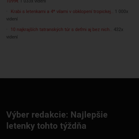
1099€
1 033x videní
Krabi s letenkami a 4* vilami v obklopení tropickej…
1 000x
videní
10 najkrajších tatranských túr s deťmi aj bez nich…
432x
videní
Výber redakcie: Najlepšie
letenky tohto týždňa