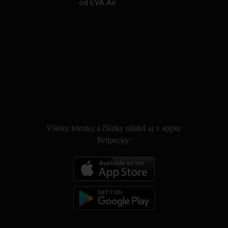
od EVA Air
.
Všetky letenky a články nájdeš aj v appke
Pelipecky: