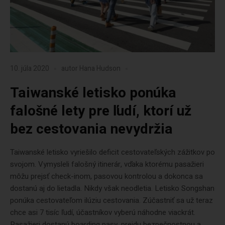
10. júla 2020
autor
Hana Hudson
Taiwanské letisko ponúka
falošné lety pre ľudí, ktorí už
bez cestovania nevydržia
Taiwanské letisko vyriešilo deficit cestovateľských zážitkov po
svojom. Vymysleli falošný itinerár, vďaka ktorému pasažieri
môžu prejsť check-inom, pasovou kontrolou a dokonca sa
dostanú aj do lietadla. Nikdy však neodletia. Letisko Songshan
ponúka cestovateľom ilúziu cestovania. Zúčastniť sa už teraz
chce asi 7 tisíc ľudí, účastníkov vyberú náhodne viackrát.
Pasažieri dostanú boarding pasy, prejdu bezpečnostnou a...