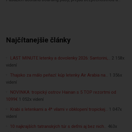
Najčítanejšie články
LAST MINUTE letenky a dovolenky 2026: Santorini,…
2 158x
videní
Thajsko za málo peňazí: kúp letenky Air Arabia na…
1 356x
videní
NOVINKA: tropický ostrov Hainan s 5 TOP rezortmi od
1099€
1 052x videní
Krabi s letenkami a 4* vilami v obklopení tropickej…
1 047x
videní
10 najkrajších tatranských túr s deťmi aj bez nich…
463x