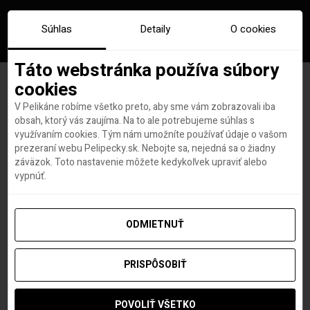
Súhlas
Detaily
O cookies
Táto webstránka používa súbory
cookies
V Pelikáne robíme všetko preto, aby sme vám zobrazovali iba
Značka:
letisko taiwan
obsah, ktorý vás zaujíma. Na to ale potrebujeme súhlas s
využívaním cookies. Tým nám umožníte používať údaje o vašom
prezeraní webu Pelipecky.sk. Nebojte sa, nejedná sa o žiadny
záväzok. Toto nastavenie môžete kedykoľvek upraviť alebo
vypnúť.
ODMIETNUŤ
PRISPÔSOBIŤ
POVOLIŤ VŠETKO