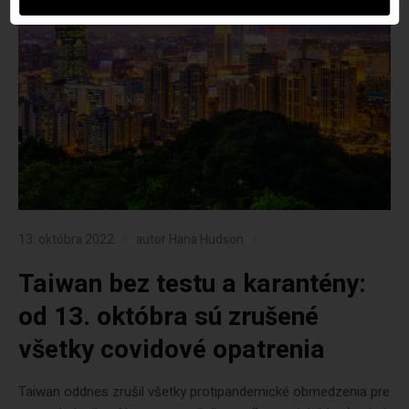
13. októbra 2022
autor
Hana Hudson
Taiwan bez testu a karantény:
od 13. októbra sú zrušené
všetky covidové opatrenia
Taiwan oddnes zrušil všetky protipandemické obmedzenia pre