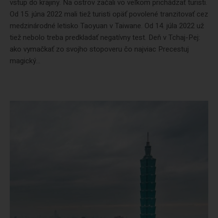
vstup do krajiny. Na ostrov začali vo veľkom prichádzať turisti.
Od 15. júna 2022 mali tiež turisti opäť povolené tranzitovať cez
medzinárodné letisko Taoyuan v Taiwane. Od 14. júla 2022 už
tiež nebolo treba predkladať negatívny test. Deň v Tchaj-Pej:
ako vymačkať zo svojho stopoveru čo najviac Precestuj
magický...