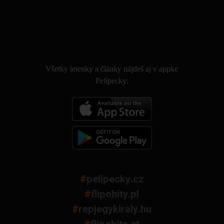
.
Všetky letenky a články nájdeš aj v appke
Pelipecky:
#
pelipecky.cz
#
flipohity.pl
#
repjegykiraly.hu