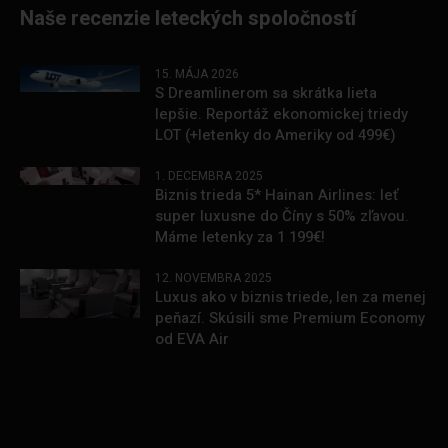
Naše recenzie leteckých spoločností
15. MÁJA 2026
S Dreamlinerom sa skrátka lieta
lepšie. Reportáž ekonomickej triedy
LOT (+letenky do Ameriky od 499€)
1. DECEMBRA 2025
Biznis trieda 5* Hainan Airlines: leť
super luxusne do Číny s 50% zľavou.
Máme letenky za 1 199€!
12. NOVEMBRA 2025
Luxus ako v biznis triede, len za menej
peňazí. Skúsili sme Premium Economy
od EVA Air