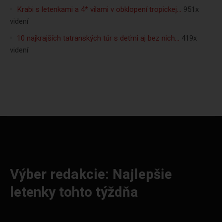
Krabi s letenkami a 4* vilami v obklopení tropickej…
951x
videní
10 najkrajších tatranských túr s deťmi aj bez nich…
419x
videní
Výber redakcie: Najlepšie
letenky tohto týždňa