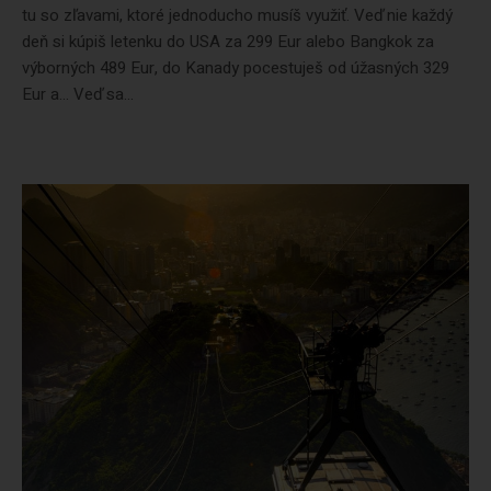
tu so zľavami, ktoré jednoducho musíš využiť. Veď nie každý
deň si kúpiš letenku do USA za 299 Eur alebo Bangkok za
výborných 489 Eur, do Kanady pocestuješ od úžasných 329
Eur a… Veď sa...