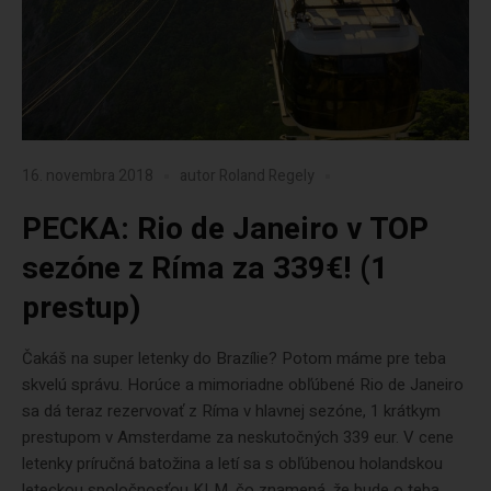
16. novembra 2018
autor
Roland Regely
PECKA: Rio de Janeiro v TOP
sezóne z Ríma za 339€! (1
prestup)
Čakáš na super letenky do Brazílie? Potom máme pre teba
skvelú správu. Horúce a mimoriadne obľúbené Rio de Janeiro
sa dá teraz rezervovať z Ríma v hlavnej sezóne, 1 krátkym
prestupom v Amsterdame za neskutočných 339 eur. V cene
letenky príručná batožina a letí sa s obľúbenou holandskou
leteckou spoločnosťou KLM, čo znamená, že bude o teba