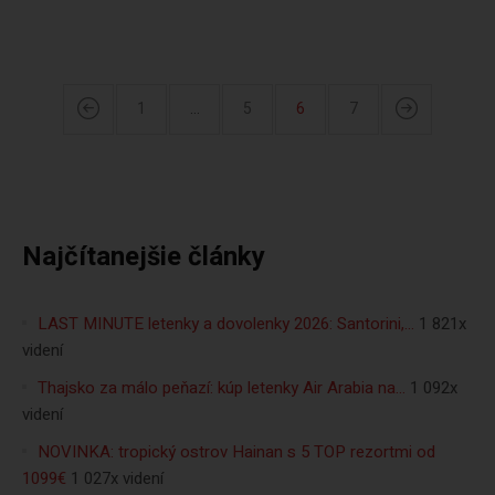
1
…
5
6
7
Najčítanejšie články
LAST MINUTE letenky a dovolenky 2026: Santorini,…
1 821x
videní
Thajsko za málo peňazí: kúp letenky Air Arabia na…
1 092x
videní
NOVINKA: tropický ostrov Hainan s 5 TOP rezortmi od
1099€
1 027x videní