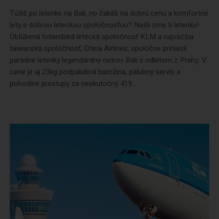
Túžiš po letenke na Bali, no čakáš na dobrú cenu a komfortné
lety s dobrou leteckou spoločnosťou? Našli sme ti letenku!
Obľúbená holandská letecká spoločnosť KLM a najväčšia
taiwanská spoločnosť, China Airlines, spoločne priniesli
parádne letenky legendárdny ostrov Bali s odletom z Prahy. V
cene je aj 23kg podpalubná batožina, palubný servis a
pohodlné prestupy za neskutočný 419...