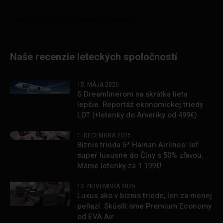
Naše recenzie leteckých spoločností
15. MÁJA 2026
S Dreamlinerom sa skrátka lieta
lepšie. Reportáž ekonomickej triedy
LOT (+letenky do Ameriky od 499€)
1. DECEMBRA 2025
Biznis trieda 5* Hainan Airlines: leť
super luxusne do Číny s 50% zľavou.
Máme letenky za 1 199€!
12. NOVEMBRA 2025
Luxus ako v biznis triede, len za menej
peňazí. Skúsili sme Premium Economy
od EVA Air