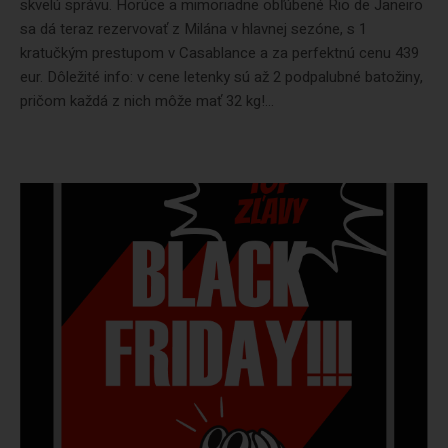
skvelú správu. Horúce a mimoriadne obľúbené Rio de Janeiro
sa dá teraz rezervovať z Milána v hlavnej sezóne, s 1
kratučkým prestupom v Casablance a za perfektnú cenu 439
eur. Dôležité info: v cene letenky sú až 2 podpalubné batožiny,
pričom každá z nich môže mať 32 kg!...