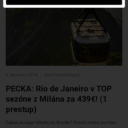
4. decembra 2018
autor
Roland Regely
PECKA: Rio de Janeiro v TOP
sezóne z Milána za 439€! (1
prestup)
Čakáš na super letenky do Brazílie? Potom máme pre teba