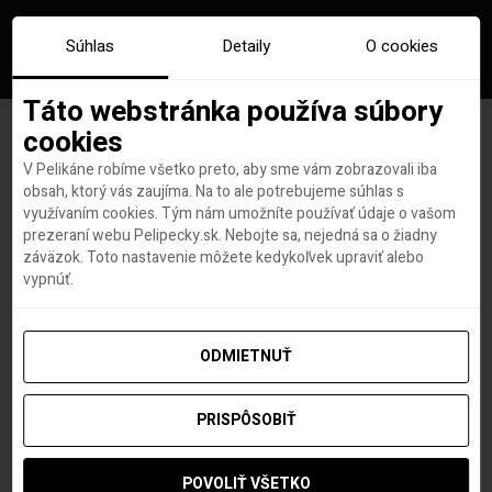
Súhlas
Detaily
O cookies
Táto webstránka používa súbory
cookies
V Pelikáne robíme všetko preto, aby sme vám zobrazovali iba
Značka:
klm
obsah, ktorý vás zaujíma. Na to ale potrebujeme súhlas s
využívaním cookies. Tým nám umožníte používať údaje o vašom
prezeraní webu Pelipecky.sk. Nebojte sa, nejedná sa o žiadny
záväzok. Toto nastavenie môžete kedykoľvek upraviť alebo
vypnúť.
ODMIETNUŤ
PRISPÔSOBIŤ
POVOLIŤ VŠETKO