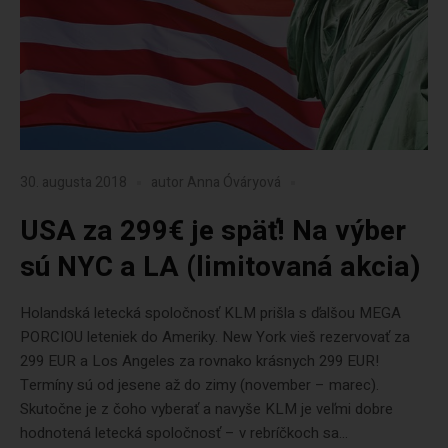
30. augusta 2018
autor
Anna Óváryová
USA za 299€ je späť! Na výber
sú NYC a LA (limitovaná akcia)
Holandská letecká spoločnosť KLM prišla s ďalšou MEGA
PORCIOU leteniek do Ameriky. New York vieš rezervovať za
299 EUR a Los Angeles za rovnako krásnych 299 EUR!
Termíny sú od jesene až do zimy (november – marec).
Skutočne je z čoho vyberať a navyše KLM je veľmi dobre
hodnotená letecká spoločnosť – v rebríčkoch sa...