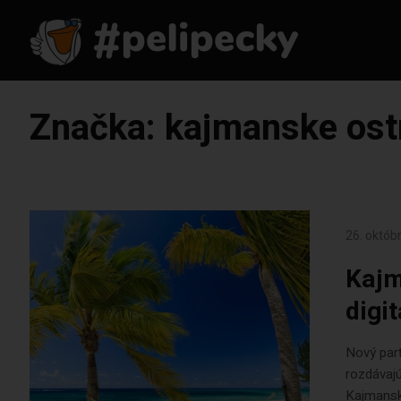
Značka:
kajmanske ost
26. októb
Kajm
digi
Nový parť
rozdávajú
Kajmanské