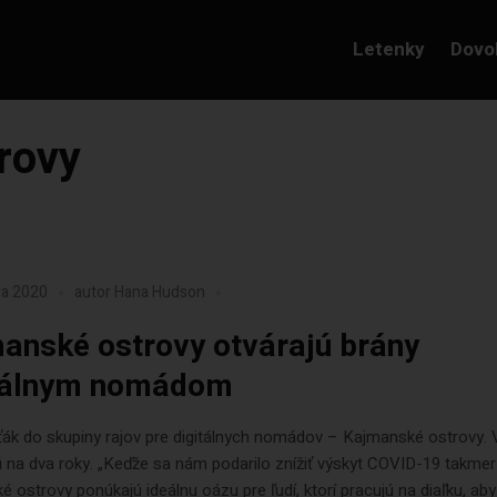
Letenky
Dovo
rovy
ra 2020
autor
Hana Hudson
anské ostrovy otvárajú brány
tálnym nomádom
ák do skupiny rajov pre digitálnych nomádov – Kajmanské ostrovy. 
 na dva roky. „Keďže sa nám podarilo znížiť výskyt COVID-19 takmer 
 ostrovy ponúkajú ideálnu oázu pre ľudí, ktorí pracujú na diaľku, aby