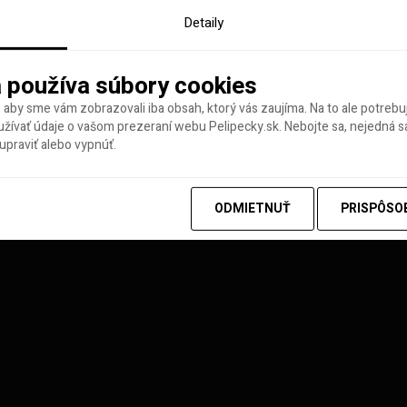
Detaily
 používa súbory cookies
 aby sme vám zobrazovali iba obsah, ktorý vás zaujíma. Na to ale potreb
ívať údaje o vašom prezeraní webu Pelipecky.sk. Nebojte sa, nejedná sa
praviť alebo vypnúť.
y tohto týždňa
ODMIETNUŤ
PRISPÔSO