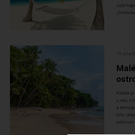
zažiť kaj
„Predstav
19. júna 
Malé
ostr
Karibik j
u nás, v 
a termopa
túto obla
ostrovov 