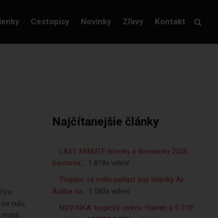
lenky
Cestopisy
Novinky
Zľavy
Kontakt
Najčítanejšie články
LAST MINUTE letenky a dovolenky 2026:
Santorini,…
1 818x videní
Thajsko za málo peňazí: kúp letenky Air
Arabia na…
1 083x videní
Víza
na nulu,
NOVINKA: tropický ostrov Hainan s 5 TOP
 mohli