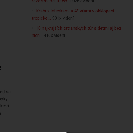
rezortmi od 1099€
1 026x videní
Krabi s letenkami a 4* vilami v obklopení
tropickej…
931x videní
10 najkrajších tatranských túr s deťmi aj bez
nich…
416x videní
e
keď sa
apky
ktorí
h