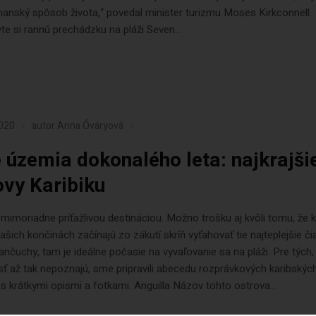
manský spôsob života,“ povedal minister turizmu Moses Kirkconnell.
te si rannú prechádzku na pláži Seven...
2020
autor
Anna Óváryová
 územia dokonalého leta: najkrajši
ovy Karibiku
e mimoriadne príťažlivou destináciou. Možno trošku aj kvôli tomu, že 
našich končinách začínajú zo zákutí skríň vyťahovať tie najteplejšie či
nčuchy, tam je ideálne počasie na vyvaľovanie sa na pláži. Pre tých, 
sť až tak nepoznajú, sme pripravili abecedu rozprávkových karibskýc
s krátkymi opismi a fotkami. Anguilla Názov tohto ostrova...