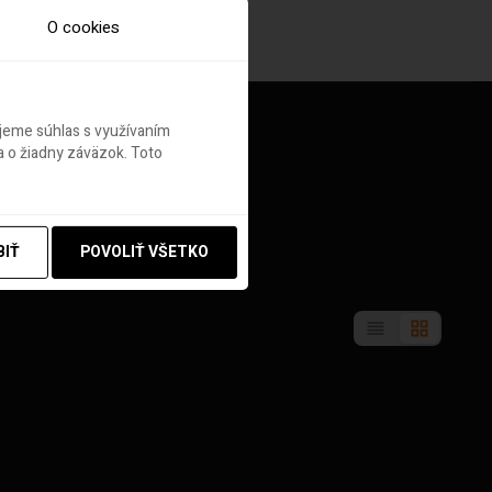
O cookies
ujeme súhlas s využívaním
 o žiadny záväzok. Toto
BIŤ
POVOLIŤ VŠETKO