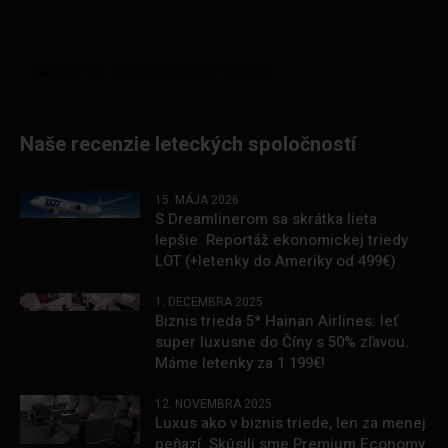
Naše recenzie leteckých spoločností
15. MÁJA 2026
S Dreamlinerom sa skrátka lieta
lepšie. Reportáž ekonomickej triedy
LOT (+letenky do Ameriky od 499€)
1. DECEMBRA 2025
Biznis trieda 5* Hainan Airlines: leť
super luxusne do Číny s 50% zľavou.
Máme letenky za 1 199€!
12. NOVEMBRA 2025
Luxus ako v biznis triede, len za menej
peňazí. Skúsili sme Premium Economy