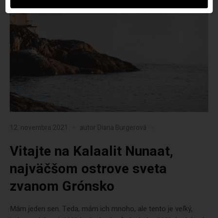
12. novembra 2021
autor
Diana Burgerová
Vitajte na Kalaalit Nunaat,
najväčšom ostrove sveta
zvanom Grónsko
Mám jeden sen. Teda, mám ich mnoho, ale tento je veľký,