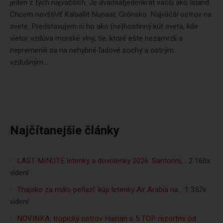
jeden z tých najväčších. Je dvadsaťjedenkrát väčší ako Island.
Chcem navštíviť Kalaallit Nunaat, Grónsko. Najväčší ostrov na
svete. Predstavujem si ho ako (ne)hostinný kút sveta, kde
vietor vzdúva morské vlny, tie, ktoré ešte nezamrzli a
nepremenili sa na nehybné ľadové sochy a ostrým
vzdušným...
Najčítanejšie články
LAST MINUTE letenky a dovolenky 2026: Santorini,…
2 160x
videní
Thajsko za málo peňazí: kúp letenky Air Arabia na…
1 357x
videní
NOVINKA: tropický ostrov Hainan s 5 TOP rezortmi od