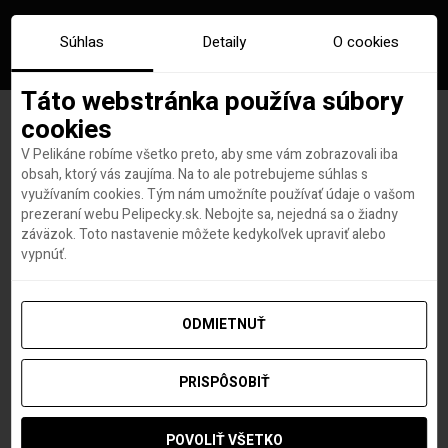
Súhlas
Detaily
O cookies
Táto webstránka používa súbory
cookies
V Pelikáne robíme všetko preto, aby sme vám zobrazovali iba
Značka:
inuiti
obsah, ktorý vás zaujíma. Na to ale potrebujeme súhlas s
využívaním cookies. Tým nám umožníte používať údaje o vašom
prezeraní webu Pelipecky.sk. Nebojte sa, nejedná sa o žiadny
záväzok. Toto nastavenie môžete kedykoľvek upraviť alebo
vypnúť.
ODMIETNUŤ
PRISPÔSOBIŤ
POVOLIŤ VŠETKO