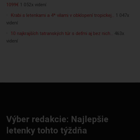
1099€
1 052x videní
Krabi s letenkami a 4* vilami v obklopení tropickej…
1 047x
videní
10 najkrajších tatranských túr s deťmi aj bez nich…
463x
videní
Výber redakcie: Najlepšie
letenky tohto týždňa