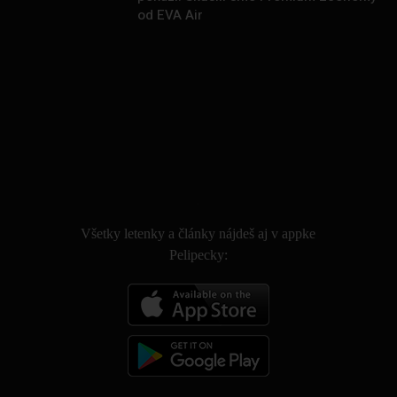
od EVA Air
.
Všetky letenky a články nájdeš aj v appke
Pelipecky: