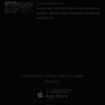
12. NOVEMBRA 2025
Luxus ako v biznis triede, len za menej
peňazí. Skúsili sme Premium Economy
od EVA Air
.
Všetky letenky a články nájdeš aj v appke
Pelipecky: