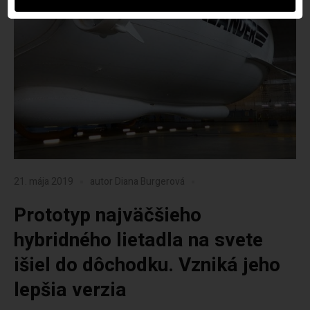
21. mája 2019
autor
Diana Burgerová
Prototyp najväčšieho
hybridného lietadla na svete
išiel do dôchodku. Vzniká jeho
lepšia verzia