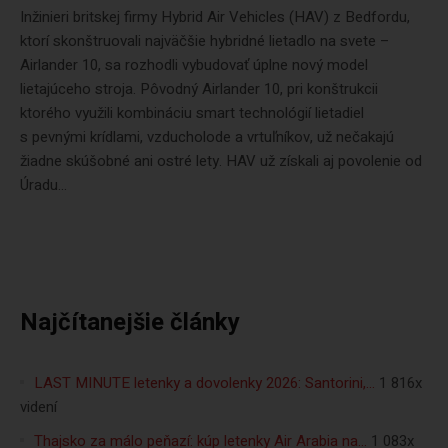
Inžinieri britskej firmy Hybrid Air Vehicles (HAV) z Bedfordu,
ktorí skonštruovali najväčšie hybridné lietadlo na svete –
Airlander 10, sa rozhodli vybudovať úplne nový model
lietajúceho stroja. Pôvodný Airlander 10, pri konštrukcii
ktorého využili kombináciu smart technológií lietadiel
s pevnými krídlami, vzducholode a vrtuľníkov, už nečakajú
žiadne skúšobné ani ostré lety. HAV už získali aj povolenie od
Úradu...
Najčítanejšie články
LAST MINUTE letenky a dovolenky 2026: Santorini,…
1 816x
videní
Thajsko za málo peňazí: kúp letenky Air Arabia na…
1 083x