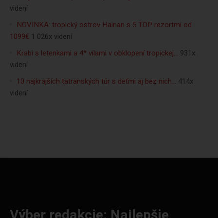
videní
NOVINKA: tropický ostrov Hainan s 5 TOP rezortmi od
1099€
1 026x videní
Krabi s letenkami a 4* vilami v obklopení tropickej…
931x
videní
10 najkrajších tatranských túr s deťmi aj bez nich…
414x
videní
Výber redakcie: Najlepšie