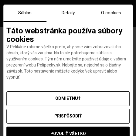
Súhlas
Detaily
O cookies
Táto webstránka používa súbory
cookies
V Pelikáne robíme všetko preto, aby sme vám zobrazovali iba
Značka:
hybridne lietadlo
obsah, ktorý vás zaujíma. Na to ale potrebujeme súhlas s
využívaním cookies. Tým nám umožníte používať údaje o vašom
prezeraní webu Pelipecky.sk. Nebojte sa, nejedná sa o žiadny
záväzok. Toto nastavenie môžete kedykoľvek upraviť alebo
vypnúť.
ODMIETNUŤ
PRISPÔSOBIŤ
POVOLIŤ VŠETKO