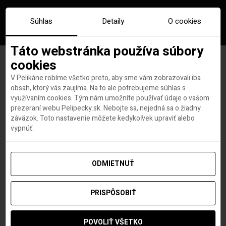
Súhlas
Detaily
O cookies
Táto webstránka používa súbory
cookies
V Pelikáne robíme všetko preto, aby sme vám zobrazovali iba
Značka:
hotel zdarma qatar
obsah, ktorý vás zaujíma. Na to ale potrebujeme súhlas s
využívaním cookies. Tým nám umožníte používať údaje o vašom
airways
prezeraní webu Pelipecky.sk. Nebojte sa, nejedná sa o žiadny
záväzok. Toto nastavenie môžete kedykoľvek upraviť alebo
vypnúť.
ODMIETNUŤ
PRISPÔSOBIŤ
POVOLIŤ VŠETKO