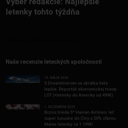
Výber redakcie: Najlepšie
letenky tohto týždňa
Naše recenzie leteckých spoločností
15. MÁJA 2026
S Dreamlinerom sa skrátka lieta
lepšie. Reportáž ekonomickej triedy
LOT (+letenky do Ameriky od 499€)
1. DECEMBRA 2025
Biznis trieda 5* Hainan Airlines: leť
super luxusne do Číny s 50% zľavou.
Máme letenky za 1 199€!