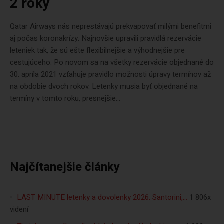
2 roky
Qatar Airways nás neprestávajú prekvapovať milými benefitmi
aj počas koronakrízy. Najnovšie upravili pravidlá rezervácie
leteniek tak, že sú ešte flexibilnejšie a výhodnejšie pre
cestujúceho. Po novom sa na všetky rezervácie objednané do
30. apríla 2021 vzťahuje pravidlo možnosti úpravy termínov až
na obdobie dvoch rokov. Letenky musia byť objednané na
termíny v tomto roku, presnejšie...
Najčítanejšie články
LAST MINUTE letenky a dovolenky 2026: Santorini,…
1 806x
videní