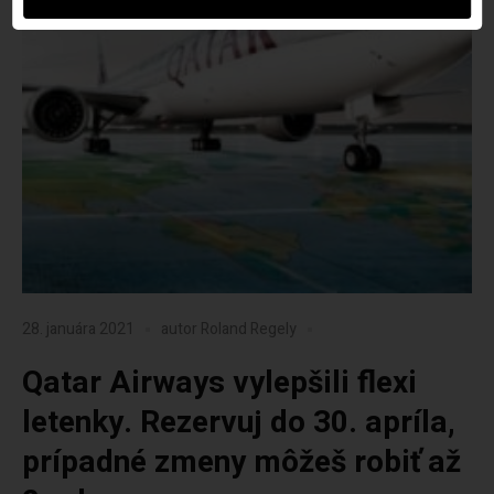
28. januára 2021
autor
Roland Regely
Qatar Airways vylepšili flexi
letenky. Rezervuj do 30. apríla,
prípadné zmeny môžeš robiť až