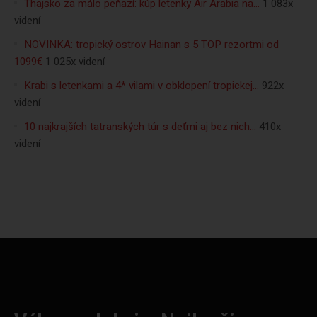
Thajsko za málo peňazí: kúp letenky Air Arabia na…
1 083x
videní
NOVINKA: tropický ostrov Hainan s 5 TOP rezortmi od
1099€
1 025x videní
Krabi s letenkami a 4* vilami v obklopení tropickej…
922x
videní
10 najkrajších tatranských túr s deťmi aj bez nich…
410x
videní