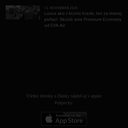
12. NOVEMBRA 2025
Luxus ako v biznis triede, len za menej
peňazí. Skúsili sme Premium Economy
od EVA Air
.
Všetky letenky a články nájdeš aj v appke
Pelipecky: