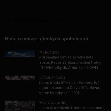
Naše recenzie leteckých spoločností
15. MÁJA 2026
S Dreamlinerom sa skrátka lieta
lepšie. Reportáž ekonomickej triedy
LOT (+letenky do Ameriky od 499€)
1. DECEMBRA 2025
Biznis trieda 5* Hainan Airlines: leť
super luxusne do Číny s 50% zľavou.
Máme letenky za 1 199€!
12. NOVEMBRA 2025
Luxus ako v biznis triede, len za menej