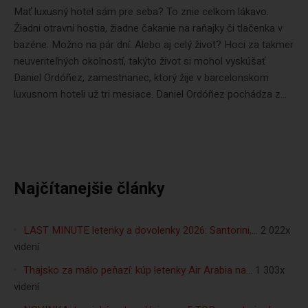
Mať luxusný hotel sám pre seba? To znie celkom lákavo.
Žiadni otravní hostia, žiadne čakanie na raňajky či tlačenka v
bazéne. Možno na pár dní. Alebo aj celý život? Hoci za takmer
neuveriteľných okolností, takýto život si mohol vyskúšať
Daniel Ordóñez, zamestnanec, ktorý žije v barcelonskom
luxusnom hoteli už tri mesiace. Daniel Ordóñez pochádza z...
Najčítanejšie články
LAST MINUTE letenky a dovolenky 2026: Santorini,…
2 022x
videní
Thajsko za málo peňazí: kúp letenky Air Arabia na…
1 303x
videní