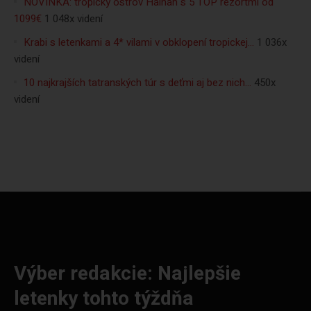
NOVINKA: tropický ostrov Hainan s 5 TOP rezortmi od
1099€
1 048x videní
Krabi s letenkami a 4* vilami v obklopení tropickej…
1 036x
videní
10 najkrajších tatranských túr s deťmi aj bez nich…
450x
videní
Výber redakcie: Najlepšie
letenky tohto týždňa