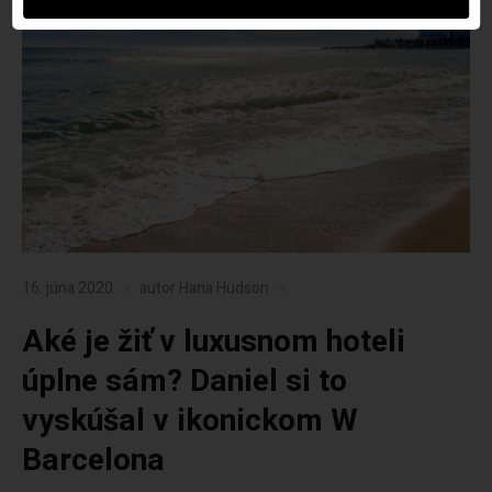
16. júna 2020
autor
Hana Hudson
Aké je žiť v luxusnom hoteli
úplne sám? Daniel si to
vyskúšal v ikonickom W
Barcelona