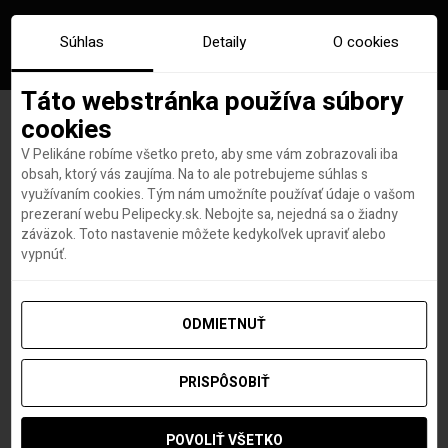
Súhlas
Detaily
O cookies
Táto webstránka používa súbory
cookies
V Pelikáne robíme všetko preto, aby sme vám zobrazovali iba
Značka:
hotel w
obsah, ktorý vás zaujíma. Na to ale potrebujeme súhlas s
využívaním cookies. Tým nám umožníte používať údaje o vašom
prezeraní webu Pelipecky.sk. Nebojte sa, nejedná sa o žiadny
záväzok. Toto nastavenie môžete kedykoľvek upraviť alebo
vypnúť.
ODMIETNUŤ
PRISPÔSOBIŤ
POVOLIŤ VŠETKO