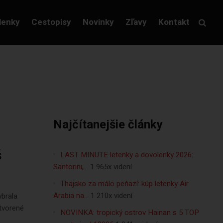
lenky
Cestopisy
Novinky
Zľavy
Kontakt
Najčítanejšie články
š
LAST MINUTE letenky a dovolenky 2026:
Santorini,…
1 965x videní
Thajsko za málo peňazí: kúp letenky Air
Arabia na…
1 210x videní
ybrala
ytvorené
NOVINKA: tropický ostrov Hainan s 5 TOP