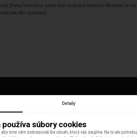
ora (Peru) Vinicunca, často krát nazývaná Rainbow Mountain je hor
hneď niekoľko vysvetlení...
Detaily
y tohto týždňa
 používa súbory cookies
 aby sme vám zobrazovali iba obsah, ktorý vás zaujíma. Na to ale potreb