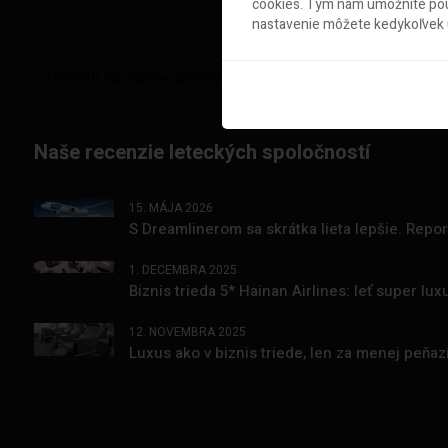
cookies. Tým nám umožníte použ
nastavenie môžete kedykoľvek u
Naše recenzie leteckých spoločností
15. MÁJA 2026
S Dreamlinerom sa skrátka lieta lepšie. Repo
1. DECEMBRA 2025
Biznis trieda 5* Hainan Airlines: leť super l
12. NOVEMBRA 2025
Luxus ako v biznis triede, len za menej peňa