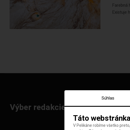
Farebná h
Existuje 
Súhlas
Výber redakcie: Najlepšie letenk
Táto webstránka
V Pelikáne robíme všetko preto,