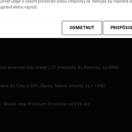
ívať údaje o vašom prezeraní webu Pelipecky.sk. Nebojte sa, nejedná sa
praviť alebo vypnúť.
ODMIETNUŤ
PRISPÔSO
rtáž ekonomickej triedy LOT (+letenky do Ameriky od 499€)
uxusne do Číny s 50% zľavou. Máme letenky za 1 199€!
zí. Skúsili sme Premium Economy od EVA Air