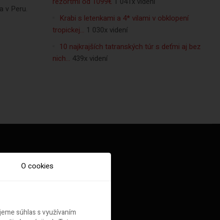
rezortmi od 1099€
1 041x videní
a v Peru.
Krabi s letenkami a 4* vilami v obklopení
tropickej…
1 030x videní
10 najkrajších tatranských túr s deťmi aj bez
nich…
439x videní
O cookies
ujeme súhlas s využívaním