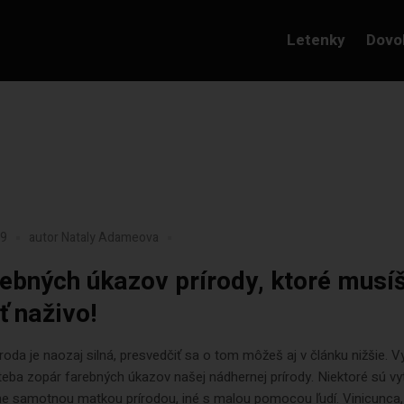
Letenky
Dovo
19
autor
Nataly Adameova
rebných úkazov prírody, ktoré musí
ť naživo!
roda je naozaj silná, presvedčiť sa o tom môžeš aj v článku nižšie. V
eba zopár farebných úkazov našej nádhernej prírody. Niektoré sú v
ne samotnou matkou prírodou, iné s malou pomocou ľudí. Vinicunca,