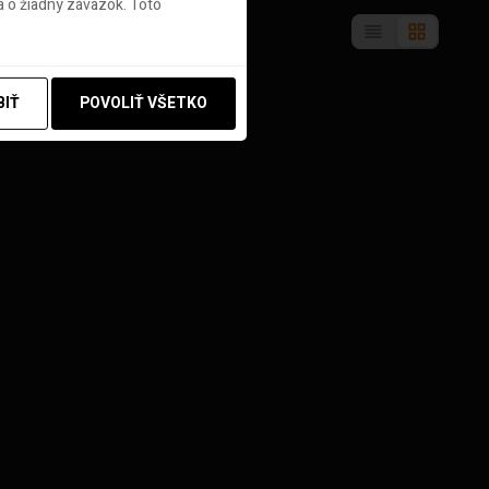
 o žiadny záväzok. Toto
BIŤ
POVOLIŤ VŠETKO