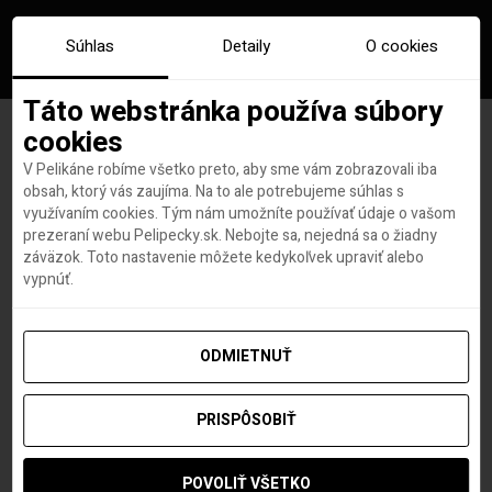
Súhlas
Detaily
O cookies
Táto webstránka používa súbory
cookies
V Pelikáne robíme všetko preto, aby sme vám zobrazovali iba
Značka:
ekonomická trieda
obsah, ktorý vás zaujíma. Na to ale potrebujeme súhlas s
využívaním cookies. Tým nám umožníte používať údaje o vašom
finnair
prezeraní webu Pelipecky.sk. Nebojte sa, nejedná sa o žiadny
záväzok. Toto nastavenie môžete kedykoľvek upraviť alebo
vypnúť.
ODMIETNUŤ
PRISPÔSOBIŤ
POVOLIŤ VŠETKO