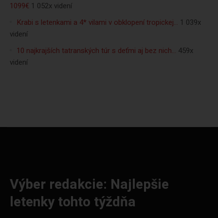
1099€
1 052x videní
Krabi s letenkami a 4* vilami v obklopení tropickej…
1 039x
videní
10 najkrajších tatranských túr s deťmi aj bez nich…
459x
videní
Výber redakcie: Najlepšie
letenky tohto týždňa