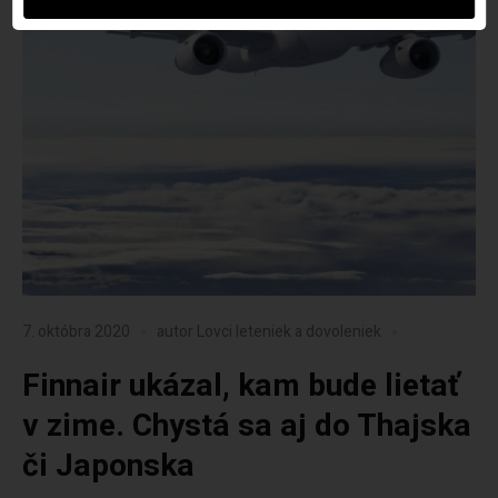
7. októbra 2020
autor
Lovci leteniek a dovoleniek
Finnair ukázal, kam bude lietať
v zime. Chystá sa aj do Thajska
či Japonska