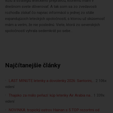
víziu a stratégiu leteckého prepravcu, ktorému mám v
dnešnom svete dôverovať. A tak som sa zo zvedavosti
rozhodla získať čo najviac informácií o jednej zo stále
expandujúcich leteckých spoločností, s ktorou už skúsenosť
mám a verím, že nie poslednú. Viete, ktorá zo severských
spoločností vyhrala sedemkrát po sebe...
Najčítanejšie články
LAST MINUTE letenky a dovolenky 2026: Santorini,…
2 106x
videní
Thajsko za málo peňazí: kúp letenky Air Arabia na…
1 339x
videní
NOVINKA: tropický ostrov Hainan s 5 TOP rezortmi od