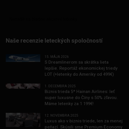
Naše recenzie leteckých spoločností
15. MÁJA 2026
S Dreamlinerom sa skrátka lieta
lepšie. Reportáž ekonomickej triedy
LOT (+letenky do Ameriky od 499€)
1. DECEMBRA 2025
Biznis trieda 5* Hainan Airlines: leť
super luxusne do Číny s 50% zľavou.
Máme letenky za 1 199€!
12. NOVEMBRA 2025
Luxus ako v biznis triede, len za menej
peňazí. Skúsili sme Premium Economy