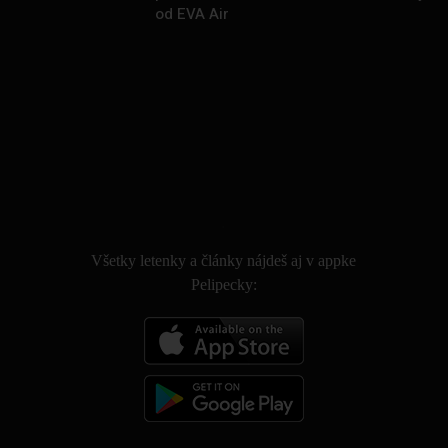
od EVA Air
.
Všetky letenky a články nájdeš aj v appke
Pelipecky: