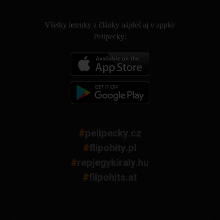
.
Všetky letenky a články nájdeš aj v appke
Pelipecky:
#
pelipecky.cz
#
flipohity.pl
#
repjegykiraly.hu
#
flipohits.at