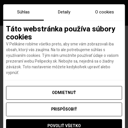
Súhlas
Detaily
O cookies
Táto webstránka používa súbory
cookies
V Pelikáne robíme všetko preto, aby sme vám zobrazovali iba
Značka:
ekologicka dovolenka
obsah, ktorý vás zaujíma. Na to ale potrebujeme súhlas s
využívaním cookies. Tým nám umožníte používať údaje o vašom
prezeraní webu Pelipecky.sk. Nebojte sa, nejedná sa o žiadny
záväzok. Toto nastavenie môžete kedykoľvek upraviť alebo
vypnúť.
ODMIETNUŤ
PRISPÔSOBIŤ
POVOLIŤ VŠETKO