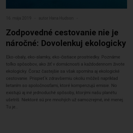
16. mája 2019
autor
Hana Hudson
Zodpovedné cestovanie nie je
náročné: Dovolenkuj ekologicky
Eko-obaly, eko-slamky, eko-čistiace prostriedky. Poznáme
toľko spôsobov, ako žiť v domácnosti a každodennom živote
ekologicky. Čoraz častejšie sa však spomína aj ekologické
cestovanie. Prispieť k zdravšiemiu okoliu môžeš napríklad
lietaním so spoločnosťami, ktoré kompenzujú emisie. No
existujú aj iné jednoduché spôsoby, ktorými našu planétu
ušetríš. Niektoré sú pre mnohých už samozrejmé, iné menej.
Tu je...