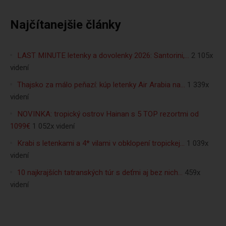
Najčítanejšie články
LAST MINUTE letenky a dovolenky 2026: Santorini,…
2 105x
videní
Thajsko za málo peňazí: kúp letenky Air Arabia na…
1 339x
videní
NOVINKA: tropický ostrov Hainan s 5 TOP rezortmi od
1099€
1 052x videní
Krabi s letenkami a 4* vilami v obklopení tropickej…
1 039x
videní
10 najkrajších tatranských túr s deťmi aj bez nich…
459x
videní