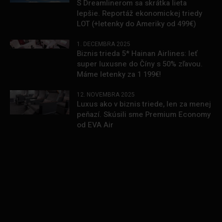
S Dreamlinerom sa skrátka lieta
lepšie. Reportáž ekonomickej triedy
LOT (+letenky do Ameriky od 499€)
1. DECEMBRA 2025
Biznis trieda 5* Hainan Airlines: leť
super luxusne do Číny s 50% zľavou.
Máme letenky za 1 199€!
12. NOVEMBRA 2025
Luxus ako v biznis triede, len za menej
peňazí. Skúsili sme Premium Economy
od EVA Air