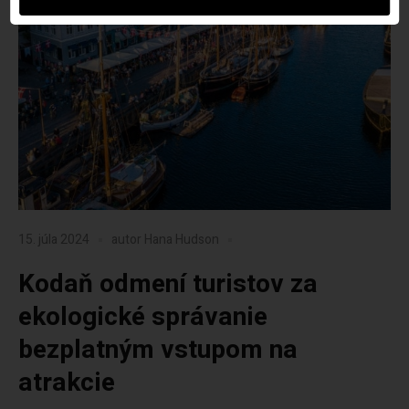
15. júla 2024
autor
Hana Hudson
Kodaň odmení turistov za
ekologické správanie
bezplatným vstupom na
atrakcie