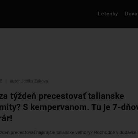
Letenky
Dovo
25
autor
Jesika Zakova
za týždeň precestovať talianske
mity? S kempervanom. Tu je 7-dňo
rár!
ždeň precestovať najkrajšie talianske veľhory? Rozhodne v dodávke!