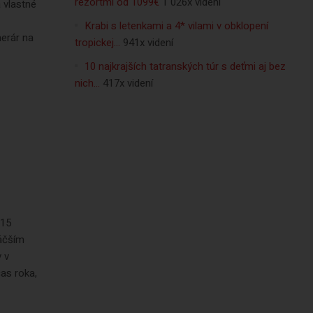
rezortmi od 1099€
1 026x videní
a vlastné
Krabi s letenkami a 4* vilami v obklopení
nerár na
tropickej…
941x videní
10 najkrajších tatranských túr s deťmi aj bez
nich…
417x videní
 15
väčším
 v
as roka,