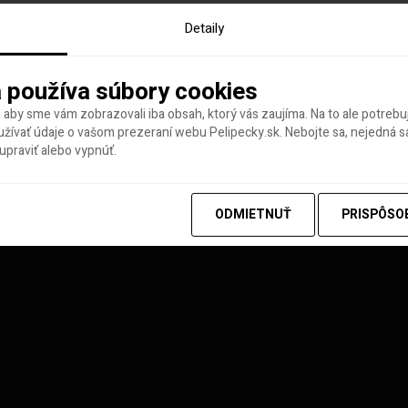
Detaily
 používa súbory cookies
 aby sme vám zobrazovali iba obsah, ktorý vás zaujíma. Na to ale potreb
ívať údaje o vašom prezeraní webu Pelipecky.sk. Nebojte sa, nejedná sa
praviť alebo vypnúť.
y tohto týždňa
ODMIETNUŤ
PRISPÔSO