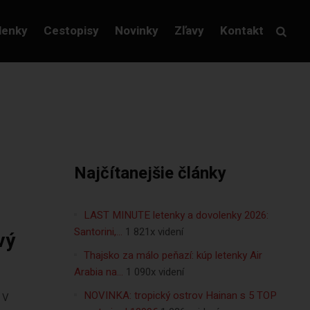
lenky
Cestopisy
Novinky
Zľavy
Kontakt
Najčítanejšie články
LAST MINUTE letenky a dovolenky 2026:
Santorini,…
1 821x videní
vý
Thajsko za málo peňazí: kúp letenky Air
Arabia na…
1 090x videní
NOVINKA: tropický ostrov Hainan s 5 TOP
 V