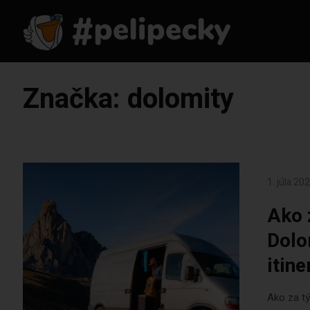
Značka:
dolomity
1. júla 20
Ako 
Dolo
itine
Ako za tý