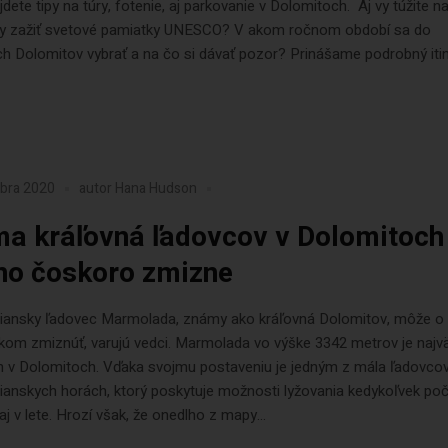
jdete tipy na túry, fotenie, aj parkovanie v Dolomitoch. Aj vy túžite n
hy zažiť svetové pamiatky UNESCO? V akom ročnom období sa do
ch Dolomitov vybrať a na čo si dávať pozor? Prinášame podrobný iti
mbra 2020
autor
Hana Hudson
a kráľovná ľadovcov v Dolomitoch
o čoskoro zmizne
aliansky ľadovec Marmolada, známy ako kráľovná Dolomitov, môže o
lkom zmiznúť, varujú vedci. Marmolada vo výške 3342 metrov je naj
 v Dolomitoch. Vďaka svojmu postaveniu je jedným z mála ľadovcov
lianskych horách, ktorý poskytuje možnosti lyžovania kedykoľvek poč
j v lete. Hrozí však, že onedlho z mapy...