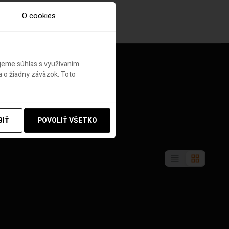
O cookies
ujeme súhlas s využívaním
 o žiadny záväzok. Toto
BIŤ
POVOLIŤ VŠETKO