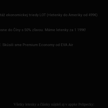
rtáž ekonomickej triedy LOT (+letenky do Ameriky od 499€)
uxusne do Číny s 50% zľavou. Máme letenky za 1 199€!
zí. Skúsili sme Premium Economy od EVA Air
.
Všetky letenky a články nájdeš aj v appke Pelipecky: