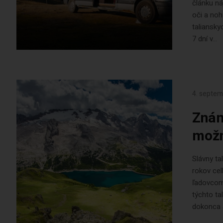
článku ná
oči a no
taliansky
7 dní v...
4. septe
Znám
možn
Slávny t
rokov ce
ľadovcom
týchto ta
dokonca a