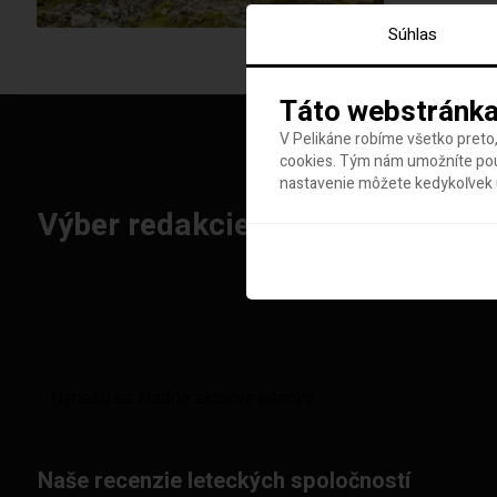
Súhlas
Táto webstránka
V Pelikáne robíme všetko preto,
cookies. Tým nám umožníte použ
nastavenie môžete kedykoľvek u
Výber redakcie: Najlepšie letenk
Naše recenzie leteckých spoločností