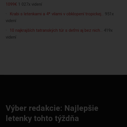
1099€
1 027x videní
Krabi s letenkami a 4* vilami v obklopení tropickej…
951x
videní
10 najkrajších tatranských túr s deťmi aj bez nich…
419x
videní
Výber redakcie: Najlepšie
letenky tohto týždňa