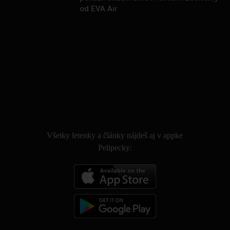
od EVA Air
.
Všetky letenky a články nájdeš aj v appke
Pelipecky: