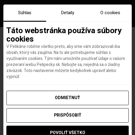
Súhlas
Detaily
O cookies
Táto webstránka používa súbory
cookies
V Pelikáne robíme všetko preto, aby sme vám zobrazovali iba
Značka:
bologna atrakcie
obsah, ktorý vás zaujíma. Na to ale potrebujeme súhlas s
využívaním cookies. Tým nám umožníte používať údaje o vašom
prezeraní webu Pelipecky.sk. Nebojte sa, nejedná sa o žiadny
záväzok. Toto nastavenie môžete kedykoľvek upraviť alebo
vypnúť.
ODMIETNUŤ
PRISPÔSOBIŤ
POVOLIŤ VŠETKO