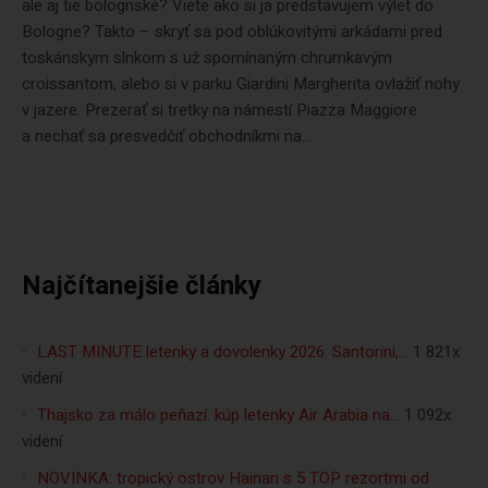
ale aj tie bolognské? Viete ako si ja predstavujem výlet do
Bologne? Takto – skryť sa pod oblúkovitými arkádami pred
toskánskym slnkom s už spomínaným chrumkavým
croissantom, alebo si v parku Giardini Margherita ovlažiť nohy
v jazere. Prezerať si tretky na námestí Piazza Maggiore
a nechať sa presvedčiť obchodníkmi na...
Najčítanejšie články
LAST MINUTE letenky a dovolenky 2026: Santorini,…
1 821x
videní
Thajsko za málo peňazí: kúp letenky Air Arabia na…
1 092x
videní
NOVINKA: tropický ostrov Hainan s 5 TOP rezortmi od