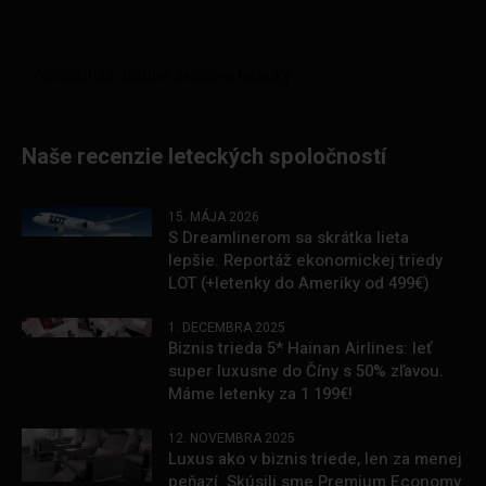
Naše recenzie leteckých spoločností
15. MÁJA 2026
S Dreamlinerom sa skrátka lieta
lepšie. Reportáž ekonomickej triedy
LOT (+letenky do Ameriky od 499€)
1. DECEMBRA 2025
Biznis trieda 5* Hainan Airlines: leť
super luxusne do Číny s 50% zľavou.
Máme letenky za 1 199€!
12. NOVEMBRA 2025
Luxus ako v biznis triede, len za menej
peňazí. Skúsili sme Premium Economy