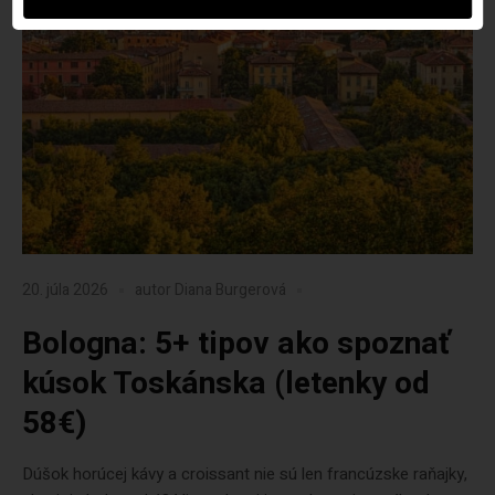
20. júla 2026
autor
Diana Burgerová
Bologna: 5+ tipov ako spoznať
kúsok Toskánska (letenky od
58€)
Dúšok horúcej kávy a croissant nie sú len francúzske raňajky,