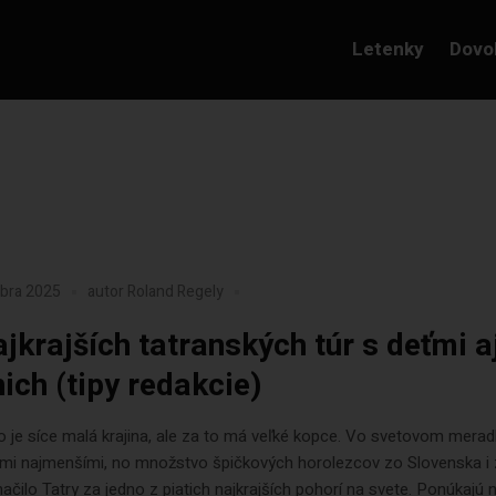
Letenky
Dovo
mbra 2025
autor
Roland Regely
ajkrajších tatranských túr s deťmi a
nich (tipy redakcie)
 je síce malá krajina, ale za to má veľké kopce. Vo svetovom merad
mi najmenšími, no množstvo špičkových horolezcov zo Slovenska i 
ačilo Tatry za jedno z piatich najkrajších pohorí na svete. Ponúkajú n