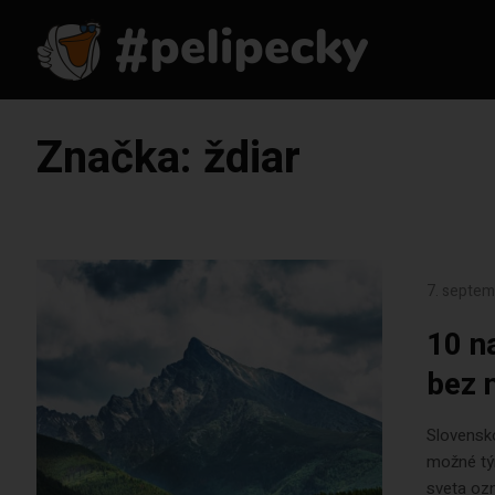
Značka:
ždiar
7. septe
10 n
bez 
Slovensko
možné tý
sveta ozn