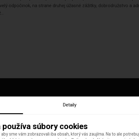
velý odpočinok, na strane druhej úžasné zážitky, dobrodružstvo a adr
..
Detaily
y tohto týždňa
 používa súbory cookies
 aby sme vám zobrazovali iba obsah, ktorý vás zaujíma. Na to ale potreb