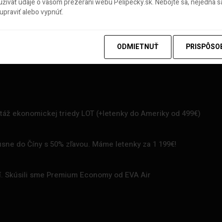
ívať údaje o vašom prezeraní webu Pelipecky.sk. Nebojte sa, nejedná sa
praviť alebo vypnúť.
ODMIETNUŤ
PRISPÔSO
rtáž ekonomickej triedy LOT (+letenky do Ameriky od 499€)
uxusne do Číny s 50% zľavou. Máme letenky za 1 199€!
zí. Skúsili sme Premium Economy od EVA Air