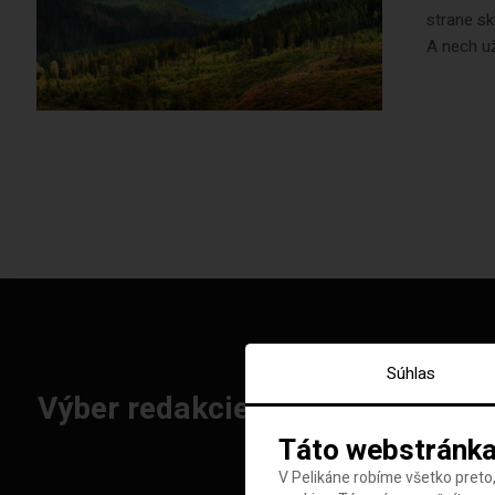
strane sk
A nech už.
Súhlas
Výber redakcie: Najlepšie letenk
Táto webstránka
V Pelikáne robíme všetko preto,