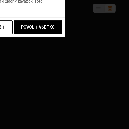
 o žiadny záväzok. Toto
BIŤ
POVOLIŤ VŠETKO