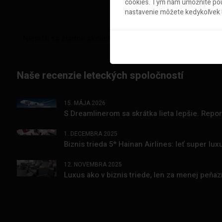
cookies. Tým nám umožníte použ
nastavenie môžete kedykoľvek u
Naše recenzie leteckých spoločností
15. MÁJA 2026
S Dreamlinerom sa skrátka lieta lepšie. Repo
1. DECEMBRA 2025
Biznis trieda 5* Hainan Airlines: leť super l
12. NOVEMBRA 2025
Luxus ako v biznis triede, len za menej peňa