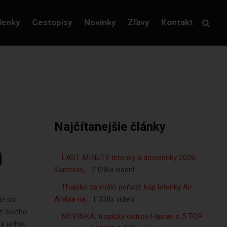
lenky
Cestopisy
Novinky
Zľavy
Kontakt
Najčítanejšie články
j
LAST MINUTE letenky a dovolenky 2026:
Santorini,…
2 096x videní
Thajsko za málo peňazí: kúp letenky Air
Arabia na…
1 338x videní
le sú
z celého
NOVINKA: tropický ostrov Hainan s 5 TOP
a jednej