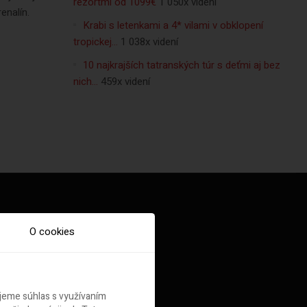
rezortmi od 1099€
1 050x videní
enalín.
Krabi s letenkami a 4* vilami v obklopení
tropickej…
1 038x videní
10 najkrajších tatranských túr s deťmi aj bez
nich…
459x videní
O cookies
ujeme súhlas s využívaním